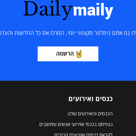
Daily
maily
 גם אתם ניוזלטר מקצועי יומי, המרכז את כל החדשות והעדכוני
הרשמה
כנסים ואירועים
הכנסים והאירועים שלנו
נצפיתם בכנסי ואירועי אנשים ומחשבים
לקראת כנסים ואירועים קרובים