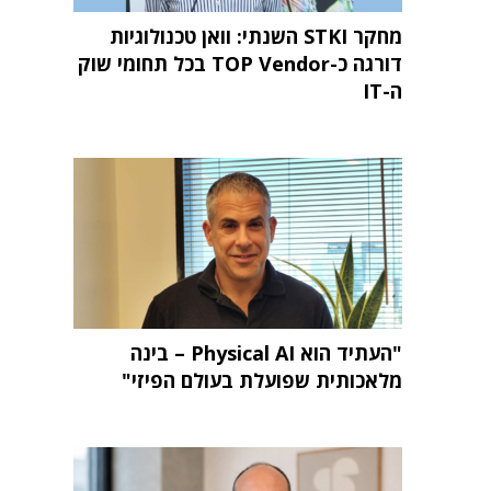
מחקר STKI השנתי: וואן טכנולוגיות
דורגה כ-TOP Vendor בכל תחומי שוק
ה-IT
"העתיד הוא Physical AI – בינה
מלאכותית שפועלת בעולם הפיזי"