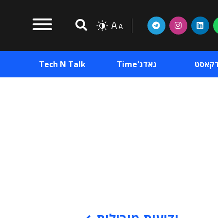
דקאסט
גאדג'Time
Tech N Talk
וכן פרסומי
תוכן פרסומי
וכן פרסומי