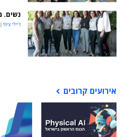
נשים. מ
דיילי ציפי
אירועים קרובים