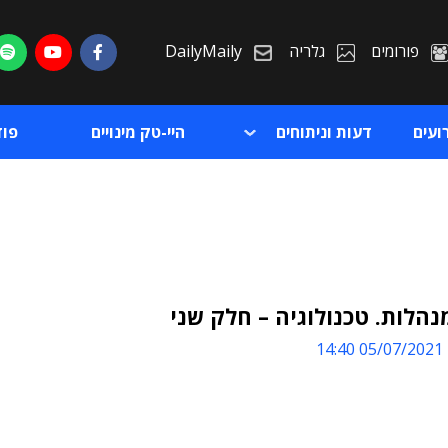
פורומים
גלריה
DailyMaily
ועים
דעות וניתוחים
היי-טק מינויים
פו
נהלות. טכנולוגיה – חלק שני
05/07/2021 14:40
ת
ת