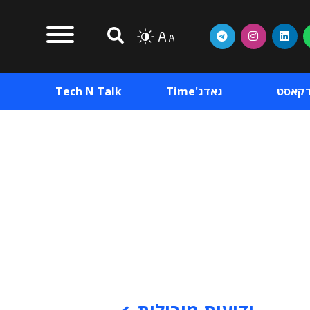
דקאסט
גאדג'Time
Tech N Talk
וכן פרסומי
תוכן פרסומי
וכן פרסומי