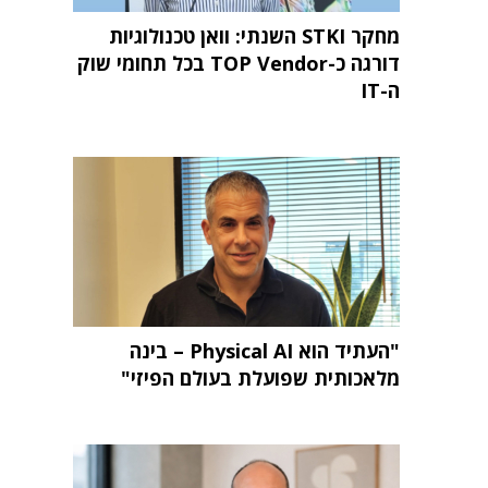
מחקר STKI השנתי: וואן טכנולוגיות
דורגה כ-TOP Vendor בכל תחומי שוק
ה-IT
"העתיד הוא Physical AI – בינה
מלאכותית שפועלת בעולם הפיזי"