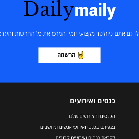
Daily
maily
 גם אתם ניוזלטר מקצועי יומי, המרכז את כל החדשות והעדכוני
הרשמה
כנסים ואירועים
הכנסים והאירועים שלנו
נצפיתם בכנסי ואירועי אנשים ומחשבים
לקראת כנסים ואירועים קרובים