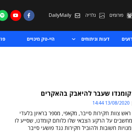
פורומים
גלריה
DailyMaily
ועים
דעות וניתוחים
היי-טק מינויים
פו
קומנדו שעבר להיאבק בהאקרים
13/08/2020 14:44
ת
, ראש צוות חקירות סייבר, מקאפי, מספר בראיון בלעדי
ת
חשבים על הרקע הצבאי שלו כלוחם קומדנו, שסייע לו
מנויות חשובות ולהוביל חקירות נגד פושעי סייבר