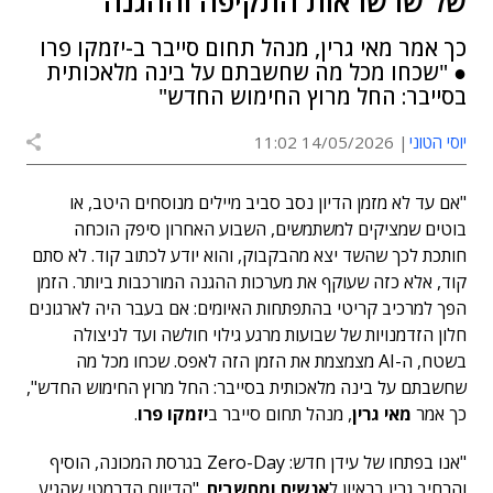
של שרשראות התקיפה וההגנה"
כך אמר מאי גרין, מנהל תחום סייבר ב-יזמקו פרו
● "שכחו מכל מה שחשבתם על בינה מלאכותית
בסייבר: החל מרוץ החימוש החדש"
יוסי הטוני
14/05/2026 11:02
"אם עד לא מזמן הדיון נסב סביב מיילים מנוסחים היטב, או
בוטים שמציקים למשתמשים, השבוע האחרון סיפק הוכחה
חותכת לכך שהשד יצא מהבקבוק, והוא יודע לכתוב קוד. לא סתם
קוד, אלא כזה שעוקף את מערכות ההגנה המורכבות ביותר. הזמן
הפך למרכיב קריטי בהתפתחות האיומים: אם בעבר היה לארגונים
חלון הזדמנויות של שבועות מרגע גילוי חולשה ועד לניצולה
בשטח, ה-AI מצמצמת את הזמן הזה לאפס. שכחו מכל מה
שחשבתם על בינה מלאכותית בסייבר: החל מרוץ החימוש החדש",
כך אמר
מאי גרין
, מנהל תחום סייבר ב
יזמקו פרו
.
"אנו בפתחו של עידן חדש: Zero-Day בגרסת המכונה, הוסיף
והרחיב גרין בראיון ל
אנשים ומחשבים
. "הדיווח הדרמטי שהגיע