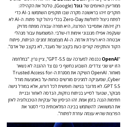
ממודיעין האיומים של
גוגל
(Google), טלטל את הקהילה:
חוקרים זיהו בראשונה מקרה שבו תוקפים השתמשו ב-AI כדי
לפתח ניצול לחולשת Zero-Day בכלי ניהול קוד פתוח. ה-AI לא
רק זיהתה אתסייבר הפרצה, היא תפרה עבורה מפתח מדויק
שעקפה אפילו מנגנוני אימות דו-שלבי. המשמעות עבור מנהלי
אבטחה היא רעידת אדמה. ה-AI מצמצמת זמנים: הניתוח, פיתוח
הקוד והתקיפה קורים כעת בקצב של מעבד, לא בקצב של אדם".
"
OpenAI
נכנסה למערכה עם GPT-5.5", ציין גרין. "במלחמה
הזו יש שני צדדים. השבוע נחשף כי גם צד ההגנה לא נשאר
מאחור. OpenAI השיקה את מסגרת ה-Trusted Access for
Cyber, שמעניקה למגינים מורשים כוחות-על באמצעות מודל
GPT 5.5. לא מדובר בגישה חופשית לכל דורש, אלא במודל גישה
מבוקר, שנועד לסייע בניתוח נוזקות, הנדסה לאחור ובניית
חתימות הגנה בזמן אמת. זהו הניסיון של ענקיות הטכנולוגיה לאזן
את המשוואה: להשתמש בבינה המלאכותית כדי לסגור את
הפרצות שהיא עצמה עוזרת לפתוח".