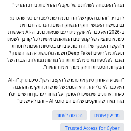
מנהל האבטחה לשולחנם של מקבלי ההחלטות בדרג המדיני".
לדבריו, "זהו גם הסוף של הדרכת מודעות לעובדים כפי שהכרנו:
גם במישור האנושי, חוקי המשחק השתנו. הנדסה חברתית
ב-2026 היא כבר לא עוקץ ניגרי עם שגיאות כתיב. ה-AI מאפשרת
כעת אוטומציה של קמפיינים המותאמים אישית לכל קורבן, לשפתו
ולהקשר העסקי שלו. הדרכות עובדים בסיסיות הופכות לחסרות
תועלת מול זיופים (Deep Fake) ושפה מלוטשת. אז מה הפתרון?
מעבר לפלטפורמת סימולציות ותרגול מודעות מנוהלות, הגברה של
הבקרות הטכניות וחיזוק מערך אימות זהויות".
"השבוע האחרון סימן את סופו של הקצב הישן", סיכם גרין. "ה-AI
היא כבר לא כלי עזר, היא המנוע של שרשרת התקיפה וההגנה
כאחד. ארגונים שימשיכו להסתמך על מחזורי עדכון חודשיים, יגלו
מהר מאוד שהתוקפים שלהם הם סוכני AI – והם לא ישנים".
מודיעין איומים
הנדסה לאחור
Trusted Access for Cyber