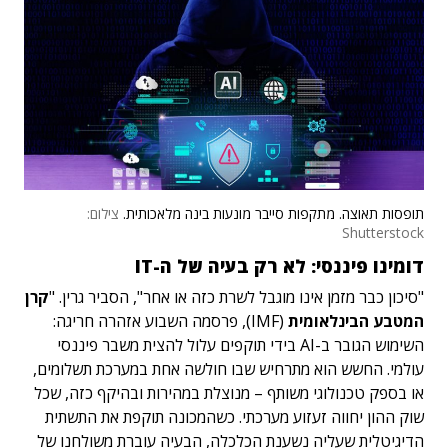
תופסות תאוצה. מתקפות סייבר מונעות בינה מלאכותית.
צילום:
Shutterstock
דומינו פיננסי: לא רק בעיה של ה-IT
"סיכון כבר מזמן אינו מוגבל לשרת כזה או אחר", הסביר גרין. "
קרן
המטבע הבינלאומית
(IMF), פרסמה השבוע אזהרה חריגה:
השימוש הגובר ב-AI בידי תוקפים עלול להצית משבר פיננסי
עולמי. החשש הוא מתרחיש שבו חולשה אחת במערכת תשלומים,
או בספק טכנולוגי משותף – מנוצלת במהירות ובהיקף כזה, שכל
שוק ההון יחווה זעזוע מערכתי. כשהמכונה תוקפת את התשתית
הדיגיטלית שעליה נשענת הכלכלה, הבעיה עוברת משולחנו של