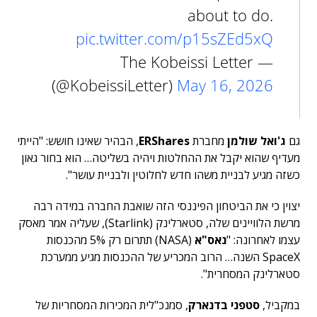
about to do.
pic.twitter.com/p15sZEd5xQ
— The Kobeissi Letter
(@KobeissiLetter)
May 16, 2026
גם
ג'ואל שולמן
מחברת
ERShares
, הבהיר שאינו חושש: "הייתי
מעדיף שהוא יקבל את ההחלטות ויהיה בשליטה… הוא בחור גאון
כשזה מגיע לבניית משהו חדש לחלוטין ולבניית עושר".
יצוין כי את הביטחון הפיננסי הזה שואבת החברה במידה רבה
מרשת הלוויינים שלה, סטארלינק (Starlink), שעליה אמר מאסק
עצמו לאחרונה: "
נאס"א
(NASA) תתרום רק 5% מהכנסות
SpaceX השנה… הרוב המכריע של ההכנסות מגיע ממערכת
סטארלינק המסחרית".
במקביל,
סטפני בדנארק
, סמנכ"לית המכירות המסחריות של