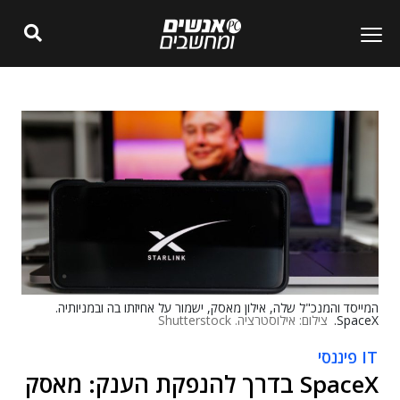
המייסד והמנכ"ל שלה, אילון מאסק, ישמור על אחיזתו בה ובמניותיה.
SpaceX.
צילום: אילוסטרציה. Shutterstock
IT פיננסי
SpaceX בדרך להנפקת הענק: מאסק