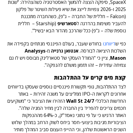
SpaceX, סיפקה הצצה להמשך האסטרטגיה כשהצהירה: "שנות
2025 ו-2026 צפויות לייצג את שיא פעילות השיגור של פלקון
(Falcon – חללית של החברה – ג"פ), כשהחברה מתכננת
להעביר משימות בהדרגה ל
סטארשיפ
(Starship – חללית
נוספת שלה – ג"פ) ככל שהרכב מהדור הבא יבשיל".
כפי ש
דיווחנו
בחודש שעבר, בעולם הפיננסי מנתחים בקפידה את
השלכות היציאה לבורסה.
אנטואן גרנייה
מ-
Analysys
Mason
, ציין כי "המודל העסקי של סטארלינק מבוסס ויש לו גם
צמיחה עתידית – זהו תזמון מושלם להנפקה".
קצת מים קרים על ההתלהבות
לצד ההתלהבות, גופי תקשורת פיננסיים נוספים שעסקו בדיווחים
אחרונים לקראת ה-IPO ממליצים על משנה זהירות – באתר
החדשות הכלכלי
24/7 Wall St
הזהירו את הציבור כי "משקיעים
חכמים צריכים להפריד בין החברה לבין מחיר המניה שלה".
האתר הדגיש כי על פי נתוני נאסד"ק, כ-64% מההנפקות
הציבוריות מניבות ביצועי-חסר ביחס לשוק הרחב במהלך שלוש
השנים הראשונות שלהן, וכי ההייפ העצום סביב המהלך מותיר