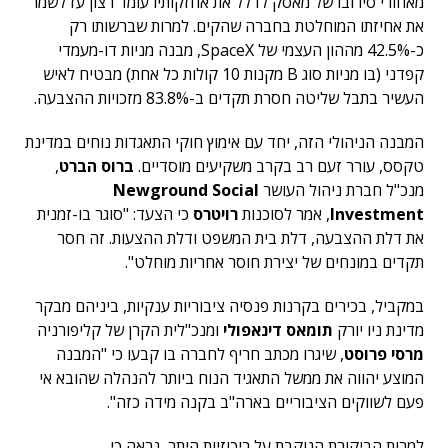
מאחורי סירובו של מאסק לדלל את אחזקותיו עומד רצון עז לשמר
את אחיזתו המוחלטת בחברה שהקים. למרות שברשותו רק
כ-42.5% מההון העצמי של SpaceX, מבנה מניות דו-מעמדי
קפדני (בו מניות סוג B מקנות 10 קולות כל אחת) מבטיח לאיש
העשיר בתבל שליטה חסרת תקדים ב-83.8% מזכויות ההצבעה.
המבנה הניהולי הזה, יחד עם אימוץ חוקי התאגדות נוחים במדינת
טקסס, עורר זעם רב בקרב משקיעים מוסדיים.
ברוס הברט
,
מנכ"ל חברת ניהול העושר
Newground Social
Investment
, אמר לסוכנות
רויטרס
כי הצעד: "סוגר בו-זמנית
את דלת ההצבעה, דלת בית המשפט ודלת ההצעות. זה חסר
תקדים במונחים של יצירת חוסר אחריות מוחלט".
במקביל, בכירים בקרנות פנסיה ציבוריות ענקיות, ביניהם מבקר
מדינת ניו יורק
תומאס דינאפולי
ומנכ"לית הקרן של קליפורניה
מרסי פרוסט
, שיגרו מכתב חריף לחברה בו קבעו כי "המבנה
המוצע יהווה את ממשל התאגיד הנוח ביותר להנהלה שהובא אי
פעם לשווקים הציבוריים בארה"ב בקנה מידה כזה".
למרות הביקורת הנוקבת על ריכוזיות היתר, נראה כי