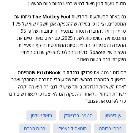
מרווח טעות קטן מאוד למי שירכוש מניות ביום הראשון.
גם באתר ההשקעות והחדשות
The Motley Fool
ניתחו את
המספרים, וציינו כי במידה שההנפקה אכן תשקף שווי של 1.75
טריליון דולר, החברה תסחר במכפיל חריג וגבוה של פי 95
מהכנסותיה המוערכות לשנת 2025. עם זאת, באתר סייגו את
ההערה והסבירו כי הדומיננטיות המוחלטת והיקף הפעילות
העצום של SpaceX יכולים בהחלט להצדיק את תג המחיר
היוקרתי הזה בטווח הארוך.
לסיכום נצטט את
פרנקו גרנדה
מ-
PitchBook ש
התייחס
בראיון ל-בלומברג להתעשרות של עובדי החברה מהמהלך ואמר:
"אחת השאלות הגדולות ביותר שיש לי לגבי זה היא מה יקרה
לשדרת הניהול… לאחר ההנפקה הם לא יצטרכו לעשות שום דבר
כדי לפרנס את עצמם".
אן ליפטון
סטפני בדנארק
ג'ואל שולמן
מרסי פרוסט
תומאס דינאפולי
ברוס הברט