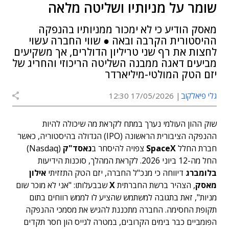
שומר על מניותיו ושליטה מלאה
מאסק הודיע כי לא ימכור ממניותיו בהנפקה
ההיסטורית הקרבה ובאה ● שווי החברה עשוי
לחצות את רף שני טריליון הדולרים, אך משקיעים
מביעים דאגה ממבנה השליטה הריכוזי והחריג של
יזם הטק המולטי-מיליארדר
גלי פיאלקוב
17/05/2026 12:30
שוק ההון העולמי נערך במתח לקראת מה שיכולה להיות
ההנפקה הציבורית הראשונה (IPO) הגדולה בהיסטוריה, כאשר
חברת החלל
SpaceX
צפויה להיסחר ב
נאסד"ק
(Nasdaq)
החל מה-12 ביוני 2026. לקראת המהלך, סוכנות הידיעות
בלומברג
דיווחה כי מנכ"ל החברה, יזם הטק התזזיתי
אילון
מאסק
, הצהיר ברשת החברתית
X
שבבעלותו: "אני לא מוכר שום
מניות", זאת בתגובה למשתמש שהציע לו לממש רווחים בתום
תקופת החסימה. החברה מתכננת להגיש את מסמכי ההנפקה
הפומביים כבר בימים הקרובים, במטרה לגייס הון חסר תקדים