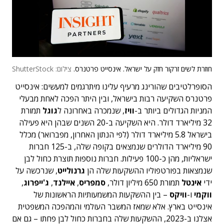
חוזרת לשים זרקור חזק על ישראל. אינסייט פרטנרס.
צילום: ShutterStock
הסופרלטיבים שהורינג מרעיף עלינו מיתרגמים למעשים: אינסייט
פרטנרס השקיעה רבות בישראל, ובין היתר הפכה לאחת מבעלי
המניות הגדולים ביותר ב-
וויז
, שנמכרה באחרונה ל
גוגל
תמורת
32 מיליארד דולר. היא השקיעה ב-20 השנים שבהן היא פעילה
בישראל 5.8 מיליארד דולר (לפי הנתון האחרון, מפברואר) מכלל
90 מיליארד הדולרים שנמצאים בקופה שלה, ב-125 חברות
ישראליות, מהן כ-100 פעילות. חברות נוספות תוצרת כחול לבן
שנמצאות בפורטפוליו ההשקעות שלה הן
גרנולייט
, שנרכשה על
ידי
אינטל
תמורת 650 מיליון דולר,
סמפריס
,
איילנד
,
ג'ייפרוג
,
ווקמי
ו-
וויקס
– בין ההשקעות המשמעותיות הראשונות של
אינסייט בארץ. אלא שמאז המשבר העולמי והמהפכה המשפטית
אצלנו ב-2023, ההשקעות שלה בחברות כחול לבן פחתו – גם אם