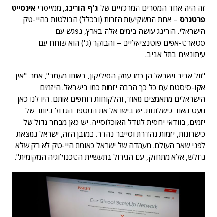
זה היה אחד המסרים המרכזיים של
ג'ף הורינג
, ממייסדי
אינסייט
פרטנרס
– אחת המשקיעות הזרות (ובכלל) הבולטות בהיי-טק
הישראלי. הורינג עושה בימים אלה בארץ, נפגש עם
סטארט-אפים פוטנציאליים – והבוקר (ג') הוא שוחח עם
עיתונאים בתל אביב.
"תל אביב וישראל הן כמו עמק הסיליקון, באותו מעמד", אמר. "אין
אקו-סיסטם עם כל כך הרבה יזמות כמו בישראל. היזמים
הישראלים מתאמצים מאוד, והלקוחות דוחפים אותם. היו לנו כאן
מעט מאוד כישלונות. יש בישראל את המספר הגדול ביותר של
יזמים, בוודאי יחסית לגודל האוכלוסייה. יש כאן מבחר גדול של
כישרונות, יזמות נהדרת וסייבר נהדר. במובן הזה, ישראל נמצאת
לפני שאר העולם. מעמדה של ישראל כאומת היי-טק לא רק שלא
נחלש, אלא מתחזק, עם הגידול בתעשיית הטכנולוגיה המקומית".