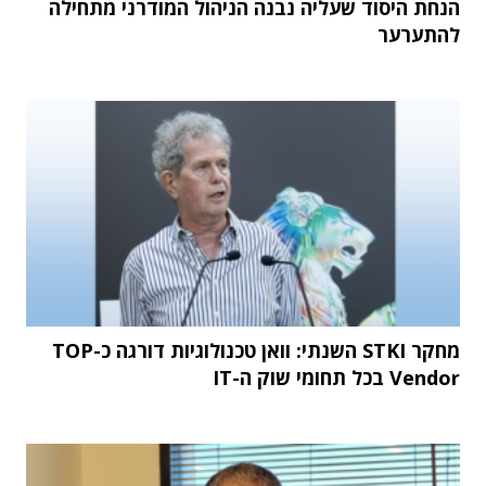
הנחת היסוד שעליה נבנה הניהול המודרני מתחילה
להתערער
מחקר STKI השנתי: וואן טכנולוגיות דורגה כ-TOP
Vendor בכל תחומי שוק ה-IT