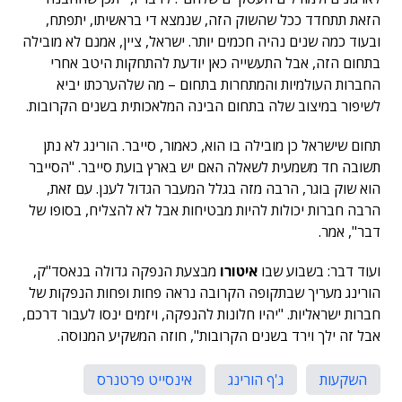
הזאת תתחדד ככל שהשוק הזה, שנמצא די בראשיתו, יתפתח,
ובעוד כמה שנים נהיה חכמים יותר. ישראל, ציין, אמנם לא מובילה
בתחום הזה, אבל התעשייה כאן יודעת להתחקות היטב אחרי
החברות העולמיות והמתחרות בתחום – מה שלהערכתו יביא
לשיפור במיצוב שלה בתחום הבינה המלאכותית בשנים הקרובות.
תחום שישראל כן מובילה בו הוא, כאמור, סייבר. הורינג לא נתן
תשובה חד משמעית לשאלה האם יש בארץ בועת סייבר. "הסייבר
הוא שוק בוגר, הרבה מזה בגלל המעבר הגדול לענן. עם זאת,
הרבה חברות יכולות להיות מבטיחות אבל לא להצליח, בסופו של
דבר", אמר.
ועוד דבר: בשבוע שבו
איטורו
מבצעת הנפקה גדולה בנאסד"ק,
הורינג מעריך שבתקופה הקרובה נראה פחות ופחות הנפקות של
חברות ישראליות. "יהיו חלונות להנפקה, ויזמים ינסו לעבור דרכם,
אבל זה ילך וירד בשנים הקרובות", חוזה המשקיע המנוסה.
השקעות
ג'ף הורינג
אינסייט פרטנרס