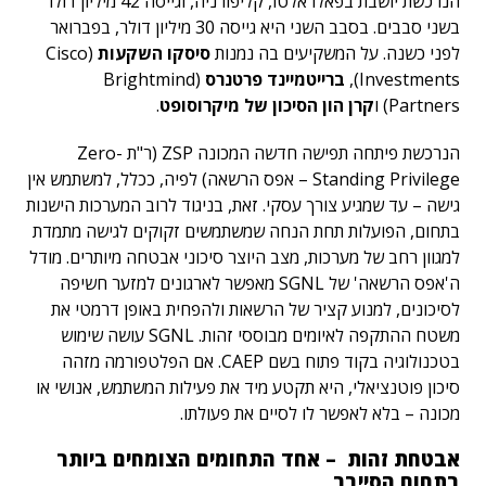
הנרכשת יושבת בפאלו אלטו, קליפורניה, וגייסה 42 מיליון דולר
בשני סבבים. בסבב השני היא גייסה 30 מיליון דולר, בפברואר
לפני כשנה. על המשקיעים בה נמנות
סיסקו השקעות
(Cisco
Investments),
ברייטמיינד פרטנרס
(Brightmind
Partners) ו
קרן הון הסיכון של מיקרוסופט
.
הנרכשת פיתחה תפישה חדשה המכונה ZSP (ר"ת Zero-
Standing Privilege – אפס הרשאה) לפיה, ככלל, למשתמש אין
גישה – עד שמגיע צורך עסקי. זאת, בניגוד לרוב המערכות הישנות
בתחום, הפועלות תחת הנחה שמשתמשים זקוקים לגישה מתמדת
למגוון רחב של מערכות, מצב היוצר סיכוני אבטחה מיותרים. מודל
ה'אפס הרשאה' של SGNL מאפשר לארגונים למזער חשיפה
לסיכונים, למנוע קציר של הרשאות ולהפחית באופן דרמטי את
משטח ההתקפה לאיומים מבוססי זהות. SGNL עושה שימוש
בטכנולוגיה בקוד פתוח בשם CAEP. אם הפלטפורמה מזהה
סיכון פוטנציאלי, היא תקטע מיד את פעילות המשתמש, אנושי או
מכונה – בלא לאפשר לו לסיים את פעולתו.
אבטחת זהות – אחד התחומים הצומחים ביותר
בתחום הסייבר