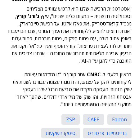
"אסטרטגיית הרכישה שלנו היא לרכוש צוותים מצליחים
וטכנולוגיה חדשנית – במקום כלים ישנים", עקץ
ג'ורג' קורץ
,
מנכ"ל קראודסטרייק, את פאלו אלטו, על רכישת סייברארק.
"אנחנו רוצים להציע ללקוחותינו את הערך המרבי, שבו הם יעבדו
באופן אחוד מולנו, עם פחות ספקים, פחות מורכבות, פחות עלות
ויותר יכולות לעצירת פריצות". קורץ הוסיף ואמר כי: "אל תקנו את
הרעיון שבינה מלאכותית תהרוג את התוכנה – אנחנו צריכים את
התוכנה כדי להגן על ה-AI".
בראיון בלעדי ל-
CNBC
אמר קורץ כי "זו הזדמנות עצומה
ללקוחותינו להגן על עצמם, והזדמנות עצומה עבורנו לשנות את
שוק הזהות. העסקה תקדם את טביעת הרגל שלנו בעסקי
אבטחת הזהויות. זהו שוק של מיליארדי דולרים, שהפך לאחד
ממוקדי התקיפה המשמעותיים ביותר".
ZSP
CAEP
Falcon
ברייטמיינד פרטנרס
סיסקו השקעות