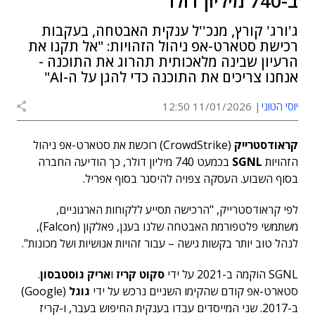
ב-740 מיליון דולר
ג'ורג' קורץ, מנכ''ל ענקית האבטחה, בעקבות
רכישת סטארט-אפ ניהול הזהויות: "אל תקנו את
הרעיון שבינה מלאכותית תהרוג את התוכנה -
אנחנו צריכים את התוכנה כדי להגן על ה-AI"
יוסי הטוני
11/01/2026 12:50
קראודסטרייק
(CrowdStrike) רוכשת את סטארט-אפ ניהול
הזהויות
SGNL
בכמעט 740 מיליון דולר, כך הודיעה החברה
בסוף השבוע. העסקה צפויה להיסגר בסוף אפריל.
לפי קראודסטרייק, "הרכישה תסייע ללקוחות הארגוניים,
משתמשי פלטפורמת האבטחה שלנו בענן, פאלקון (Falcon),
לנהל טוב יותר בקשות גישה – עבור זהויות אנושיות ושל מכונות".
SGNL הוקמה ב-2021 על ידי
סקוט קריז
ו
אריק גוסטבסון
.
סטארט-אפ קודם שהקימו השניים נרכש על ידי
גוגל
(Google)
ב-2017. שני המייסדים עבדו בענקית החיפוש בעבר, ו-קריז