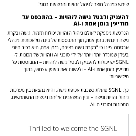
שימש כמנהל מוצר לניהול זהויות והרשאות בגוגל.
להעניק ולבטל גישה לזהויות – בהתבסס על
מודיעין בזמן אמת ו-AI
הנרכשת מספקת לעולם ניהול הזהויות יכולות תזמור, גישה ובקרת
גישה דינמית בזמן אמת, תוך התבססות על בינה מלאכותית. מנהלי
אבטחה ציינו כי "בקרת גישה רציפה, בזמן אמת, היא רכיב חיוני
בעידן שמוגדר יותר ויותר על ידי סוכני AI וזהויות של מכונות. ל-
SGNL יש יכולות להעניק ולבטל גישה לזהויות – המבוססות על
מודיעין בזמן אמת ו-AI – ולעשות זאת באופן עצמאי, בתוך
מילישניות".
כך, SGNL פועלת כשכבת אכיפת גישה, והיא נמצאת בין מערכות
ניהול זהויות וגישה – ובין המשאבים אליהם ניגשים המשתמשים,
המכונות וסוכני ה-AI.
Thrilled to welcome the SGNL