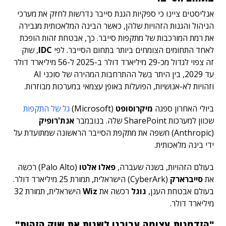
אנליסטים ציינו כי ספקיות הגנת סייבר נדרשות לחזק את מערכי
הניהול והגנות הזהויות שלהן, כאשר הבינה המלאכותית מגבירה
את רמת המורכבות של מתקפות סייבר. כך, אבטחת זהות הופכת
לאחד התחומים הצומחים ביותר בתחום הסייבר. לפי
IDC
, שוק
זה צפוי לגדול מכ-29 מיליארד דולר ב-2025 ל-56 מיליארד דולר
עד 2029, בין היתר בשל ההתרחבות המהירה של סוכני AI
וזהויות לא-אנושיות, הפועלות באופן עצמאי במערכות מבוזרות.
ביולי האחרון
ספגה
מיקרוסופט
(Microsoft)
גל של התקפות
שכוון למערכות SharePoint שלה. בנובמבר
אנת'רופיק
(Anthropic) חשפה את מתקפת הסייבר הראשונה שמתועדת על
ידי בינה מלאכותית.
בעולם הזהויות, בשנה שעברה,
פאלו אלטו
(Palo Alto) רכשה
את
סייברארק
(CyberArk) הישראלית, תמורת 25 מיליארד דולר.
בעולם אבטחת הענן,
גוגל
רכשה את
Wiz
הישראלית, תמורת 32
מיליארד דולר.
"הזדמנות עצומה עבורנו לשנות את שוק הזהות"