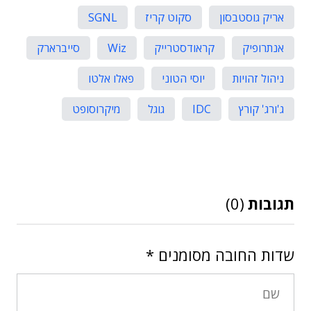
אריק גוסטבסון
סקוט קריז
SGNL
אנתרופיק
קראודסטרייק
Wiz
סייברארק
ניהול זהויות
יוסי הטוני
פאלו אלטו
ג'ורג' קורץ
IDC
גוגל
מיקרוסופט
תגובות
(0)
שדות החובה מסומנים
*