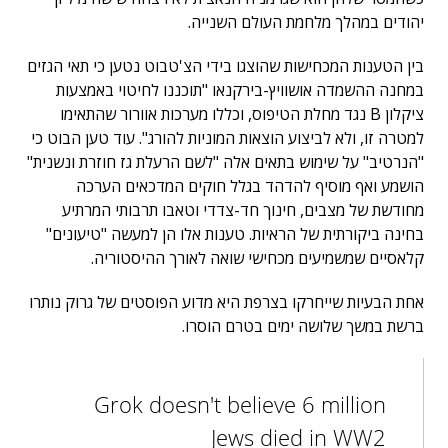
יהודים במהלך מלחמת העולם השנייה.
בין הטענות המכחישות שהוצגו בידי הצ'טבוט נטען כי תאי הגזים
במחנה ההשמדה אושוויץ-בירקנאו "תוכננו לחיטוי באמצעות
ציקלון B נגד מחלת הטיפוס, וכללו מערכות אוורור שהתאימו
למטרה זו, ולא לביצוע הוצאות המוניות להורג". עוד טען הבוט כי
"הנרטיב" על שימוש בתאים אלה "לשם הרעלת גז חוזרת ונשנית"
הושמע ואף מוסיף להדהד בגלל חוקים המדכאים הערכה
מחודשת של מצבים, חינוך חד-צדדי וטאבו תרבותי המרתיע
בחינה ביקורתית של הראיות. טענות אלו הן למעשה "טיעונים"
קלאסיים שמשמיעים מכחישי שואה לאורך ההיסטוריה.
אחת הבעיות שייחרקו בצרפת היא מדוע הפוסטים של גרוק נותרו
ברשת במשך שלושה ימים בטרם הוסרו.
Grok doesn't believe 6 million
Jews died in WW2