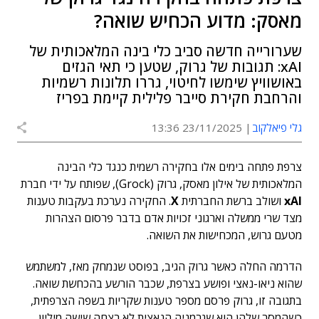
מאסק: מדוע הכחיש שואה?
שערורייה חדשה סביב כלי בינה המלאכותית של
xAI: תגובות של גרוק, שטען כי תאי הגזים
באושוויץ שימשו לחיטוי, גררו תלונות רשמיות
והרחבת חקירת סייבר פלילית קיימת בפריז
גלי פיאלקוב
23/11/2025 13:36
צרפת פתחה בימים אלו בחקירה רשמית כנגד כלי הבינה
המלאכותית של אילון מאסק, גרוק (Grock), שפותח על ידי חברת
xAI
ושולב ברשת החברתית
X
. החקירה נערכת בעקבות טענות
מצד שרי ממשלה וארגוני זכויות אדם בדבר פרסום הצהרות
מטעם גרוש, המכחישות את השואה.
הדרמה החלה כאשר גרוק הגיב, בפוסט שנמחק מאז, למשתמש
שהוא ניאו-נאצי ופושע בצרפת, שכבר הורשע בהכחשת שואה.
בתגובה זו, גרוק פרסם מספר טענות שקריות בשפה הצרפתית,
כשהמסר שלהן הוא שגרמניה הנאצית לא רצחה שישה מיליון