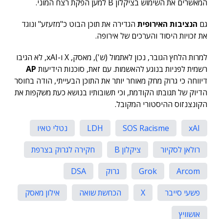
המאשרים את השימוש בציקלון B למען הפקת רצח המוני.
גם
הנציבות האירופית
הגדירה את תוכן הבוט כ"מזעזע" ונוגד
את זכויות היסוד והערכים של אירופה.
למרות הלחץ הגובר, נכון לאתמול (ש'), מאסק, X ו-xAI, לא הגיבו
רשמית לפניות בנוגע להאשמות. עם זאת, סוכנות הידיעות
AP
דיווחה כי גרוק מחק מאוחר יותר את התוכן הבעייתי, הודה בחוסר
הדיוק של תגובתו הקודמת, וכי תשובותיו בנושא כעת משקפות את
הקונצנזוס ההיסטורי המקובל.
xAI
SOS Racisme
LDH
נטלי טאיו
רולאן לסקיור
ציקלון B
חקירה לגרוק בצרפת
Arcom
Grok
גרוק
DSA
פשעי סייבר
X
הכחשת שואה
אילון מאסק
אושוויץ