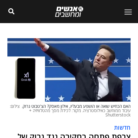
האם הכחיש שואה או הושפע מבעליו, אילון מאסק? הצ'טבוט גרוק.
צילום:
עיבוד ממוחשב כאילוסטרציה. מקור: לכידת מסך מהטלוויזיה +
Shutterstock
חדשות
צרפת פתחה בחקירה נגד גרוק של