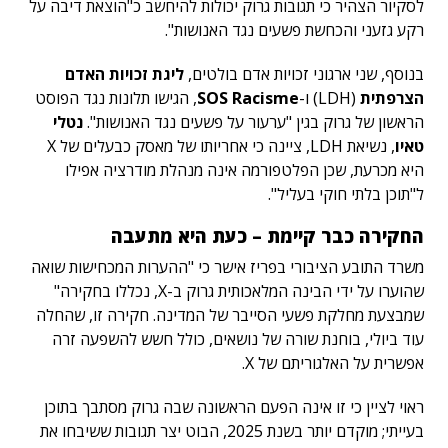
לסקיור הצהיר כי תגובות גרוק יכולות להיחשב כ"הוצאת דיבה על
רקע גזעני והכחשת פשעים נגד האנושות".
בנוסף, שני ארגוני זכויות אדם בולטים,
ליגת זכויות האדם
הצרפתית
(LDH) ו-
SOS Racisme
, הגישו תלונות נגד הפוסט
הראשון של גרוק בגין "ערעור על פשעים נגד האנושות".
נטלי
טאיו
, נשיאת LDH, ציינה כי אחריותו של מאסק כבעלים של X
היא מכרעת, שכן הפלטפורמה אינה מנהלת מודרציה אפילו
ל"תוכן בלתי חוקי בעליל".
החקירה כבר קיימת – כעת היא מתעבה
משרד התובע הציבורי בפריז אישר כי "ההערות המכחישות שואה
שהוערו על ידי הבינה המלאכותית גרוק ב-X, נכללו בחקירה"
שמבצעת מחלקת פשעי הסייבר של המדינה. חקירה זו, שהחלה
עוד ביולי, בוחנת שורה של נושאים, כולל חשש להשפעה זרה
אפשרית על האלגוריתם של X.
ראוי לציין כי זו אינה הפעם הראשונה שבה גרוק מסתבך בתוכן
בעייתי; מוקדם יותר בשנת 2025, הבוט יצר תגובות ששיבחו את