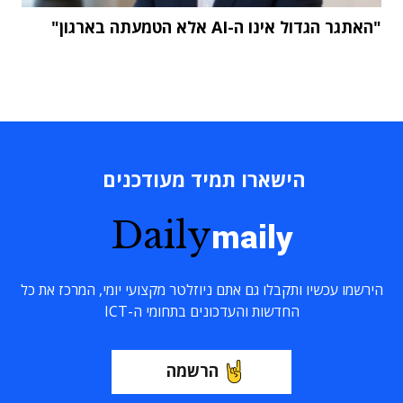
"האתגר הגדול אינו ה-AI אלא הטמעתה בארגון"
הישארו תמיד מעודכנים
Daily
maily
הירשמו עכשיו ותקבלו גם אתם ניוזלטר מקצועי יומי, המרכז את כל
החדשות והעדכונים בתחומי ה-ICT
הרשמה