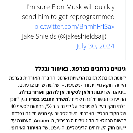
I'm sure Elon Musk will quickly
send him to get reprogrammed
pic.twitter.com/BnmhFrlSax
— Jake Shields (@jakeshieldsajj)
July 30, 2024
גינויים נרחבים בצרפת, באיחוד ובכלל
לעומת תגובת X תגובת הרשויות וארגוני החברה האזרחית בצרפת
הייתה דווקא מיידית וחד-משמעית – שלושה שרים צרפתים,
ביניהם השרים.ות
רולאן לסקיור
,
אן לה הֵנָן
ו
אורור ברז'ה
,
הודיעו כי הגישו תלונה רשמית ל
משרד התובע בפריז
בגין "תוכן
בלתי חוקי בעליל שפורסם על ידי גרוק ב-X", בהתאם לסעיף 40
של הקוד הפלילי הצרפתי. השר לסקיור אף הגיש תלונה נפרדת
לרשות הרגולציה הדיגיטלית הצרפתית, ה-
Arcom
, האמונה על
יישום חוק השירותים הדיגיטליים, ה-DSA, של
האיחוד האירופי
.