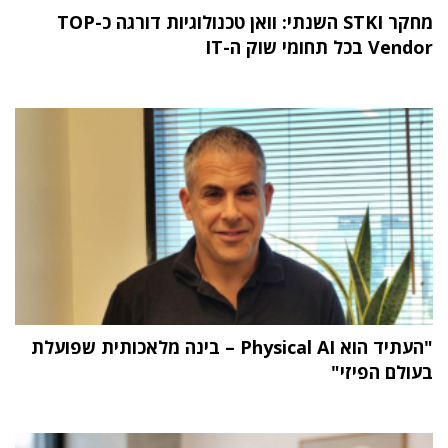
מחקר STKI השנתי: וואן טכנולוגיות דורגה כ-TOP
Vendor בכל תחומי שוק ה-IT
"העתיד הוא Physical AI – בינה מלאכותית שפועלת
בעולם הפיזי"