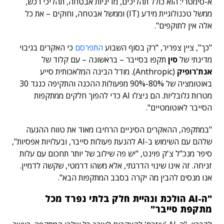
א-סימטרי: הוא כולל תהליכים, מדיניות אבטחה, תהליכי רכש,
ממשל טכנולוגיית מידע (IT) וממשל אבטחה, וחוקים – את כל
אלה אין לתוקפים".
"כך", ציין צפריר, "רק בסוף השבוע
התפרסם
כי האקרים בגיבוי
מדינתי של
סין
תקפו בסייבר – בראשונה – עם קלוד של
אנת'רופיק
(Anthropic). מודל הבינה המלאכותית סייע
באוטומציה של 80%-90% מפעולות ההכנה והתקיפה כנגד 30
מטרות גלובליות. הם ניצלו AI כדי להפוך חלקים ממתקפות
הסייבר לאוטומטיים".
"במתקפה, ההאקרים הסיניים הרחיבו מאוד את טווח ההגעה
שלהם עם השימוש ב-AI להנעת פעולות סייבר, ובעלויות אפסיות",
סיפר מנכ"ל צ'ק פוינט, "יש פה שילוב של יותר תחכום עם עלות
זניחה. זה אינו שינוי הדרגתי, אלא משהו דרמטי, שקשה לדמיין.
אנו מנסים להבין מה יקרה בסבב המתקפות הבא".
"ה-AI הולכת ונהיית חלק בלתי נפרד מכל
מתקפת סייבר"