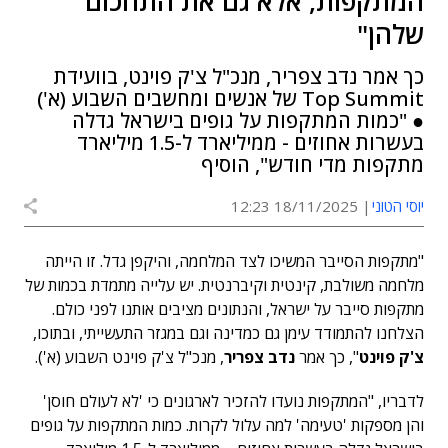
המתקפות, אלא גם את התחכום
שלהן"
כך אמר נדב צפריר, מנכ"ל צ'ק פוינט, בוועידת
Top Summit של אנשים ומחשבים השבוע (א')
● "כמות המתקפות על גופים בישראל גדלה
בעשרות אחוזים - ממיליארד ל-1.5 מיליארד
מתקפות מדי חודש", הוסיף
יוסי הטוני
18/11/2025 12:23
"מתקפות הסייבר המשיכו לצד המלחמה, והיקפן גדל. זו הייתה
מלחמה משולבת, קינטית וקיברנטית. יש עלייה מתמדת בכמות של
מתקפות סייבר על ישראל, והנתונים מציבים אותנו לפני כולם.
הצלחנו להתמודד עימן גם כמדינה וגם במגזר התעשייתי, ובתוכו,
צ'ק פוינט
",
כך אמר
נדב צפריר
, מנכ"ל צ'ק פוינט השבוע (א').
לדבריו, "המתקפות נועדו להזכיר לארגונים כי 'לא לעולם חוסן'
והן מספקות 'טעימה' למה עלול לקרות. כמות המתקפות על גופים