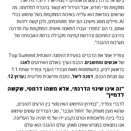
בישראל גדלה בעשרות אחוזים – ממיליארד ל-1.5 מיליארד
מתקפות מדי חודש, אבל הגידול לא קשור בהכרח למלחמה. מה
שרואים בוודאות הוא עלייה באיכות המתקפות בשל שימוש בכלי
AI: מיילים מסוג פישינג הם יותר מתוחכמים, ולכן קשה לזהות
אותם, כי הם 'נתפרו' ועברו התאמה אישית. המתקפות עלו מדרגה
בהיבט התחכום ונדרשת קפיצה מקבילה ברמת האבטחה של
מערכות ההגנה".
צפריר אמר את הדברים בוועידת הפסגה השנתית Top Summit
של
אנשים ומחשבים
. הכנס נערך באולם האירועים
לאגו
בראשון לציון, בהשתתפות מאות מבכירי הענף. צפריר שוחח 1:1
עם מנחת הכנס,
דפנה ליאל
, כתבת ופרשנית פוליטית ב
ערוץ 12
.
"זה אינו שינוי הדרגתי, אלא משהו דרמטי, שקשה
לדמיין"
לדברי צפריר, "במירוץ החימוש האינסופי בין הרעים לטובים,
שהוא מעין משחק של 'חתול ועכבר', שני הצדדים עושים שימוש
בכלי בינה מלאכותית וטרם נקבע ידו של מי תהיה על העליונה.
אנו נמצאים במגרש שאינו מאוזן. עולם ההגנה הוא עולם