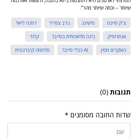
המלצתי לארגונים היא להתנסות ב-AI בהגנה, ולעשות זאת כמה
שיותר – וכמה שיותר מהר".
צ'ק פוינט
פישינג
נדב צפריר
דפנה ליאל
אנתרופיק
בינה מלאכותית בסייבר
קלוד
האקרים מסין
AI ככלי סייבר
מלחמה קיברנטית
תגובות
(0)
שדות החובה מסומנים
*