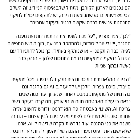
לדבריו, "ה-AI 'עוזרת' להאקרים לאורך כל שלבי המתקפה. כאשר
הם נכנסים לארגון הקורבן, מתחיל שלב איסוף המידע. זה השלב
הכי משמעותי. ברגע שמבוצעת חדירה, יש לתוקפים יכולת לחיקוי
התנהגות אנושית ברמה שקשה לנטר ולעקוב אחריה".
"לכן", אמר צפריר, "על מנת לשפר את ההתמודדות ואת מענה
ההגנה, יש לשוב ליסודות, ולהתמקד במניעה, תוך מימוש התפישה
לפיה 'כבר הותקפנו – או שנותקף בעתיד'. כך נוכל להתמודד עם
הגידול בהיקף המתקפות וברמת התחכום שלהן – הנזק כבר
נעשה ובתוך שניות".
"הבינה המלאכותית הולכת ונהיית חלק בלתי נפרד מכל מתקפת
סייבר", סיכם צפריר, "ולכן יש להיעזר ב-AI גם בהגנה וגם
בהדמיות של מתקפות. במבט לאחור שנערוך עוד כמה שנים
נראה כי עולם האבטחה חווה שינוי עומק, וזה קרה בעיקר בשל
צריכת AI. השינוי באבטחה פה הוא דרמטי ודורש לחשוב עליה
אחרת. סוכני AI מתחילים לשתף מידע בינם לבין עצמם – וגם זה
משנה את פני ההגנה. עוד נדרשות בקרה שליטה ל-AI. ארגון
שלא ישנה את דפוס ומערך ההגנה שלו יהפוך להיות לא רלוונטי.