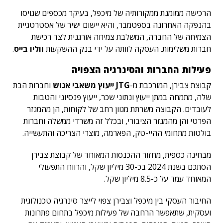
הרכישה ממומנת ממקורותיה של מיכפל, בעיקר מכספים שגויסו
בהנפקה האחרונה בספטמבר, והיא יישום ישיר של אסטרטגיית
הצמיחה של החברה, המשלבת צמיחה אורגנית לצד רכישת
חברות משלימות. העסקה לוותה על ידי בנק ההשקעות
ווליו בייס
.
פעילות החברות והסינרגיה הצפויה
קבוצת צבירן, המורכבת מ-
JTG ייעוץ משאבי אנוש
וחברות הבת
שלה, מתמחה במתן ייעוץ ונתוני שכר, ייעוץ פנסיוני והטבות
לעובדים. הקבוצה משרתת מגוון רחב של לקוחות, הן מהמגזר
הפרטי והן מהמגזר הציבורי, ובכלל זה משרדי ממשלה וחברות
בולטות מתחומי ההיי-טק, הפארמה, מוצרי הצריכה והתעשייה.
מבחינה כספית, מחזור ההכנסות המאוחד של קבוצת צבירן
הסתכם בשנת 2024 בכ-30 מיליון שקל, והרווח התפעולי
המאוחד עמד על כ-8.5 מיליון שקל.
החיבור העסקי בין מיכפל וצבירן צפוי לייצר סינרגיה טכנולוגית
ועסקית, שתאפשר הרחבה של פעילות מיכפל בתחום פתרונות