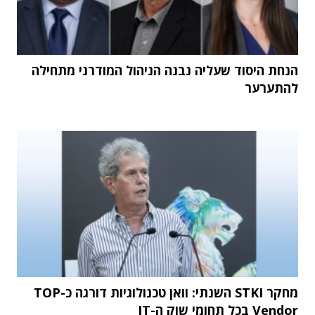
הנחת היסוד שעליה נבנה הניהול המודרני מתחילה
להתערער
מחקר STKI השנתי: וואן טכנולוגיות דורגה כ-TOP
Vendor בכל תחומי שוק ה-IT