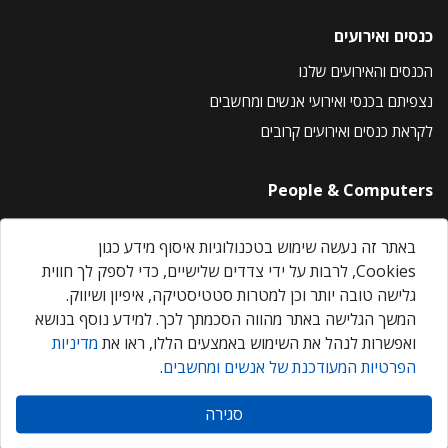
כנסים ואירועים
הכנסים והאירועים שלנו
נצפיתם בכנסי ואירועי אנשים ומחשבים
לקראת כנסים ואירועים קרובים
People & Computers
About Us
באתר זה נעשה שימוש בטכנולוגיות איסוף מידע כגון
Privacy Policy
Cookies, לרבות על ידי צדדים שלישיים, כדי לספק לך חווית
Contact Us
גלישה טובה יותר וכן למטרות סטטיסטיקה, איפיון ושיווק.
Our Events
המשך הגלישה באתר מהווה הסכמתך לכך. למידע נוסף בנושא
ואפשרות לנהל את השימוש באמצעים הללו, ראו את
מדיניות
הפרטיות המעודכנת של אנשים ומחשבים
.
אנשים ומחשבים © 2026 – כל הזכויות שמורות
סגירה
Created by