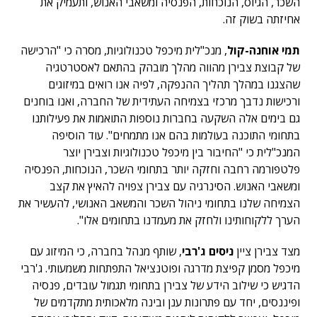
השכר, הגיוס, הנוכחות, הפנסיה ומשאבי האנוש, ותעמיק את
אחיזתה בשוק זה.
תמי אוחנה-קול
, מנכ"לית מיכפל טכנולוגיות, מסרה כי "הרכישה
של קבוצת צבירן מהווה מהלך מובהק בהתאם לאסטרטגיה
שהצגנו במהלך תהליך ההנפקה, לפיה אנו רואים במיזוגים
ורכישות נדבך מרכזי בצמיחה העתידית של החברה, ואנו בוחנים
גם בימים אלה השקעה בחברות נוספות התואמות את פעילותנו
בתחומי התוכנה בעולמות בהם אנו מתמחים". עוד הוסיפה
המנכ"לית כי "החיבור בין מיכפל טכנולוגיות וצבירן יוצר
פלטפורמה רחבה וחזקה יותר בתחומי השכר, הנוכחות, הפנסיה
ומשאבי האנוש. הסינרגיה עם צבירן צפויה להאיץ את קצב
הצמיחה שלנו בתחומי ניהול השכר והמשאב האנושי, להעשיר את
הערך ללקוחותינו ולחזק את מעמדנו בתחומים אלו".
מצד צבירן ציין
ניסים ג'רבי
, שותף מנהל בחברה, כי המיזוג עם
מיכפל מסמן קפיצת מדרגה ופוטנציאל התפתחות משמעותי. ג'רבי
הדגיש כי שילוב הידע של צבירן בתחומי תגמול עובדים, פנסיה
ופיננסים, יחד עם פתרונות ענן ובינה מלאכותית מתקדמים של