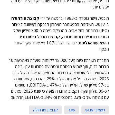
מיכפל, יאפשר ללקוחות ליהנות משקיפות, דיוק ותהליכי עבודה
יעילים יותר.
מיכפל, אשר נוסדה ב-1983 ונרכשה על ידי
קבוצת פורמולה
ב-2017, השלימה בספטמבר האחרון הנפקה ראשונה לציבור
(IPO) בבורסה בתל אביב. ההנפקה גייסה כ-300 מיליון שקל
מגופים מוסדיים דוגמת
מנורה
,
קבוצת מגדל ביטוח
ובית
ההשקעות
אנליסט
, לפי שווי של כ-1.07 מיליארד שקל אחרי
הכסף.
החברה משרתת כיום מעל 15,000 לקוחות ופועלת באמצעות 10
חברות בנות, תוך שהיא מפתחת ומטמיעה פתרונות ענן, בינה
מלאכותית וכלי אוטומציה. בסיכום המחצית הראשונה של שנת
2025, רשמה מיכפל צמיחה של כ-29% בהכנסות, שהסתכמו
בכ-97 מיליון שקל, ועלייה של כ-47% ב-EBITDA, המתואם
לכ-36 מיליון שקל. תקציב החברה צופה כי שנת 2025 תסתיים
עם צמיחה של כ-23% בהכנסות וכ-34% ב-EBITDA המתואם.
משאבי אנוש
שכר
קבוצת פורמולה