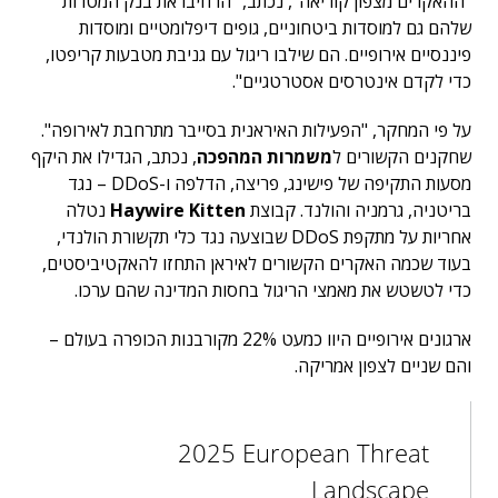
"ההאקרים מצפון קוריאה", נכתב, "הרחיבו את בנק המטרות
שלהם גם למוסדות ביטחוניים, גופים דיפלומטיים ומוסדות
פיננסיים אירופיים. הם שילבו ריגול עם גניבת מטבעות קריפטו,
כדי לקדם אינטרסים אסטרטגיים".
על פי המחקר, "הפעילות האיראנית בסייבר מתרחבת לאירופה".
שחקנים הקשורים ל
משמרות המהפכה
, נכתב, הגדילו את היקף
מסעות התקיפה של פישינג, פריצה, הדלפה ו-DDoS – נגד
בריטניה, גרמניה והולנד. קבוצת
Haywire Kitten
נטלה
אחריות על מתקפת DDoS שבוצעה נגד כלי תקשורת הולנדי,
בעוד שכמה האקרים הקשורים לאיראן התחזו להאקטיביסטים,
כדי לטשטש את מאמצי הריגול בחסות המדינה שהם ערכו.
ארגונים אירופיים היוו כמעט 22% מקורבנות הכופרה בעולם –
והם שניים לצפון אמריקה.
2025 European Threat
Landscape