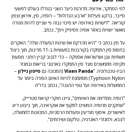
לפי המחקר, אירופה מדורגת כיעד השני בגודלו בעולם לפשעי
סייבר, ברקע פעילות "ארבע הגדולות" – רוסיה, סין, איראן וצפון
קוריאה. "לישויות באירופה יש סיכוי גבוה פי שניים להיות מטרה
מאשר ישויות באזור אסיה פסיפיק ויפן", נכתב.
על סין נכתב כי "היא מהדקת את שיטת הפעולה שלה". האקרים
בחסות סין התמקדו בקורבנות בתעשיות ב-11 מדינות, תוך ניצול
תשתיות ענן ושרשראות אספקה – כדי לגנוב קניין רוחני. מסעות
תקיפה מתמשכים מצד סין התמקדו בארגוני בריאות ובמגזר
הביו-טכנולוגיה. "
Vixen Panda
(המכונה גם
טייפון ניילון
–
Typhoon Nylon
) מסתמנת להיות האיום הפורה ביותר על
הממשלות באירופה ועל גופי ההגנה", נכתב בדו"ח.
"רוסיה מסלימה את האיומים", ציינו חוקרי קראודסטרייק,
"שחקנים מרוסיה המשיכו לתקוף את אוקראינה, תוך ביצוע דיוג
לאישורים, איסוף מודיעין ופעולות הרסניות, המכוונות לממשלה,
לצבא, ולמגזרי האנרגיה, טלקום ושירותים".