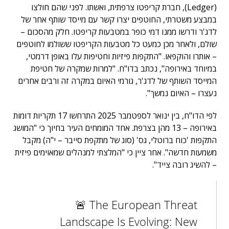
(Ledger), חברת קריפטו צרפתית, ואשתו. לפני שהם חולצו
במבצע משטרתי, החוטפים יצרו קשר עם מייסד שותף אחר של
לדג'ר ודרשו ממנו דמי כופר במטבעות קריפטו. חלק מהסכום –
שולם, ולאחר מכן כמעט כל מטבעות הקריפטו ששולמו לחוטפים
– אותרו והוקפאו. "התקפות פיזיות וחטיפות עלו באופן דרמטי,
במיוחד באירופה", נכתב בדו"ח. "למרות שמקרה של חטיפת
המייסד השותף של לדג'ר, גורמי האיום במקרה זה ורבים אחרים
נעצרו – האיום נמשך".
לפי הדו"ח, בין ינואר לספטמבר 2025 התרחשו 17 תקריות דומות
באירופה – 13 מהן בצרפת. אחד המומחים העיר בחיוך כי "המושג
התקפות 'כוח ברוטלי, גס' (סוג של מתקפת סייבר – י"ה) מקבל
משמעות חדשה". אחר ציין כי "המלצתי למנהלים שמאוימים פיזית
– להשיג רובה צייד".
🚨 The European Threat
Landscape Is Evolving: New