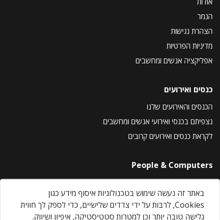
אודות
הנמר
הצהרת נגישות
מדיניות הפרטיות
אפליקציה אנשים ומחשבים
כנסים ואירועים
הכנסים והאירועים שלנו
נצפיתם בכנסי ואירועי אנשים ומחשבים
לקראת כנסים ואירועים קרובים
People & Computers
About Us
באתר זה נעשה שימוש בטכנולוגיות איסוף מידע כגון
Privacy Policy
Cookies, לרבות על ידי צדדים שלישיים, כדי לספק לך חווית
Contact Us
גלישה טובה יותר וכן למטרות סטטיסטיקה, איפיון ושיווק.