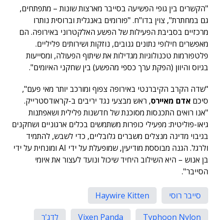
"הקשרים בין גופי הפשיעה בסייבר מארצות שונות – מתפתחים,
גם במחתרת", צוין בדו"ח. "פורומים באנגלית וברוסית נותרו
מרכזיים בסביבת הפעילות של הפשע האלקטרוני באירופה. הם
מאפשרים חילופי נתונים גנובים, נוזקות ושירותים פליליים.
פלטפורמות טכנולוגיות מגדילות את שיתוף הפעולה, ומסייעות
בגיוס והיוון (הפקת ערך כספי מהפשע) בין שחקני האיומים".
"שדה הקרב הקיברנטי באירופה צפוף ומורכב יותר מאי פעם",
סיכם
אדם מאיירס
, ראש מבצעי נגד יריבים ב-קראודסטרייק.
"אנו רואים התכנסות מסוכנת של חדשנות פלילית ושאפתנות
גיאו-פוליטית: מפעילי כופרות משתמשים בכלים ארגוניים ושחקנים
בגיבוי מדינה מנצלים משברים גלובליים, כדי לשבש, להתמיד
ולרגל. הגנה מבוססת מודיעין, שמופעלת על ידי AI ומונחית על ידי
בן אנוש – היא השילוב היחיד שיכול ונועד לעצור את איומי
הסייבר".
סייבר רוסי
Haywire Kitten
Typhoon Nylon
Vixen Panda
לדג'ר