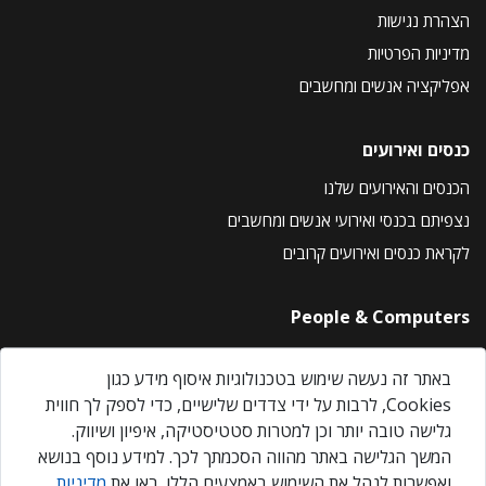
הצהרת נגישות
מדיניות הפרטיות
אפליקציה אנשים ומחשבים
כנסים ואירועים
הכנסים והאירועים שלנו
נצפיתם בכנסי ואירועי אנשים ומחשבים
לקראת כנסים ואירועים קרובים
People & Computers
About Us
באתר זה נעשה שימוש בטכנולוגיות איסוף מידע כגון
Privacy Policy
Cookies, לרבות על ידי צדדים שלישיים, כדי לספק לך חווית
Contact Us
גלישה טובה יותר וכן למטרות סטטיסטיקה, איפיון ושיווק.
Our Events
המשך הגלישה באתר מהווה הסכמתך לכך. למידע נוסף בנושא
ואפשרות לנהל את השימוש באמצעים הללו, ראו את
מדיניות