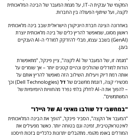
המקומי של ענקית ה-IT, על מגמת המעבר של הבינה המלאכותית
לקצה, ועל שיתוף הפעולה בין החברות.
באחרונה הציגה חברת היוניקורן הישראלית שבב בינה מלאכותית
ראשון מסוגו, שמאפשר להריץ כלים של בינה מלאכותית יוצרת
(GenAI) בשבב עצמו, מבלי להזדקק למודלי ה-AI הענקיים
בענן.
"מגמה זו, של המעבר של AI לקצה", ציין פינקל, "מתאפשרת
הודות למודלים שהולכים ונהיים קטנים יותר – אך שומרים על
אותה רמת דיוק ויעילות. השילוב הזה מאפשר להריץ אותם על
מכשירי קצה, דוגמת מחשבים של
דל
(Dell Technologies) וכך
– להפוך את ה-AI לחלק בלתי נפרד מהחוויות היומיומיות של
המשתמשים".
"במחשבי דל שולבו מאיצי AI של היילו"
"המעבר אל הקצה", הסביר פינקל, "הופך את הבינה המלאכותית
לאינטראקטיבית, זמינה וגם בטוחה יותר. כאשר מפעילים את
המודלים באופן מקומי, מתקבלים יתרונות כלכליים בזכות חיסכון