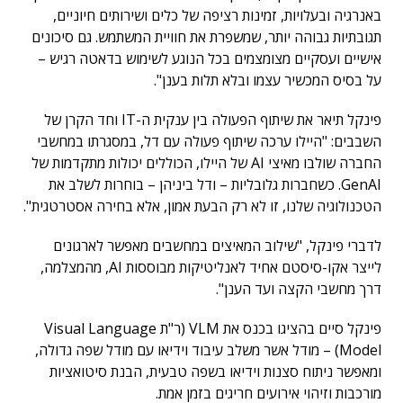
באנרגיה ובעלויות, זמינות רציפה של כלים ושירותים חיוניים,
תגובתיות גבוהה יותר, שמשפרת את חוויית המשתמש. גם סיכונים
אישיים ועסקיים מצומצמים בכל הנוגע לשימוש בדאטה רגיש –
על בסיס המכשיר עצמו ובלא תלות בענן".
פינקל תיאר את שיתוף הפעולה בין ענקית ה-IT וחד הקרן של
השבבים: "היילו ערכה שיתוף פעולה עם דל, במסגרתו במחשבי
החברה שולבו מאיצי AI של היילו, הכוללים יכולות מתקדמות של
GenAI. כשחברות גלובליות – ודל ביניהן – בוחרות לשלב את
הטכנולוגיה שלנו, זו לא רק הבעת אמון, אלא בחירה אסטרטגית".
לדברי פינקל, "שילוב המאיצים במחשבים מאפשר לארגונים
לייצר אקו-סיסטם אחיד לאנליטיקות מבוססות AI, מהמצלמה,
דרך מחשבי הקצה ועד הענן".
פינקל סיים בהציגו בכנס את VLM (ר"ת Visual Language
Model) – מודל אשר משלב עיבוד וידיאו עם מודל שפה גדולה,
ומאפשר ניתוח סצנות וידיאו בשפה טבעית, הבנת סיטואציות
מורכבות וזיהוי אירועים חריגים בזמן אמת.