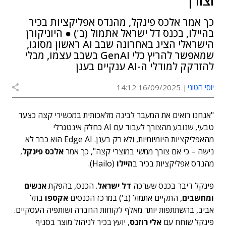
וצורך"
כך אמר אלכס פינקל, מהנדס אפליקציות בכיר
בהיילו, בכנס דל ישראל אתמול (ב') ● היוניקורן
הישראלי הציג באחרונה שבב AI ראשון מסוגו,
שמאפשר להריץ כלי GenAI בשבב עצמו, מבלי
להזדקק למודלי ה-AI ענקיים בענן
יוסי הטוני
16/09/2025 14:12
"אנחנו רואים את המעבר לבינה מלאכותית במכשירי קצה כצעד
טבעי, שנובע מהצורך לעבוד עם AI כחלק אינטגרלי
מהאפליקציות היומיומיות, ולא רק בענן. Edge AI הוא כבר לא
נישה – כי אם צורך ממשי במוצרי קצה", כך אמר
אלכס פינקל
,
מהנדס אפליקציות בכיר ב
היילו
(Hailo).
פינקל דיבר בכנס שערכה
דל ישראל
. הכנס, בהפקת
אנשים
ומחשבים
, התקיים אתמול (ב') במרכז הכנסים
אקספו
בתל
אביב, בהשתתפות יותר מאלף לקוחות החברה ושותפיה העסקיים.
פינקל שוחח עם
אלי רוזנס
, יועץ בכיר לניהול מוצר בסניף