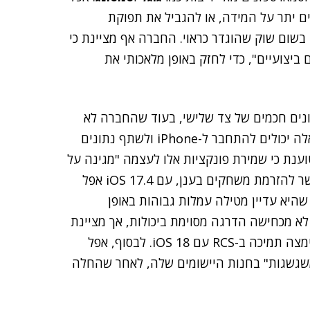
ם יתר על המידה, או להגביל את תפוקת
י בשום שוק שהוגדר כראוי. החברה אף מציינת כי
צועיים", כדי לחזק באופן מלאכותי את
ונים חכמים של צד שלישי, בעוד שהחברה לא
מכחישה הגבלת יכולות מסוימות, היא טוענת ששעונים אלה יכולים להתחבר ל-iPhone ולשתף נתונים
קציות נלוות. בנוגע לשבב ה-NFC, אפל טוענת כי שמירת פונקציות אלו לעצמה "מגינה על
אבטחת להגדיר שירות של צד שלישי כברירת מחדל. באשר להזרמת משחקים בענן, עם iOS 17.4 אפל
היא עדיין מטילה עמלות גבוהות באופן
לא מכחישה הדרגה מסוימת ביכולות, אך מציינת
את דבר קיומן של אפליקציות מסרים רבות בשוק, וכן שאימצה תמיכה ב-RCS עם iOS 18. לבסוף, אפל
"משגשגות" בחנות היישומים שלה, לאחר שהחלה