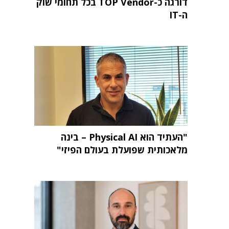
דורגה כ-TOP Vendor בכל תחומי שוק
ה-IT
"העתיד הוא Physical AI – בינה
מלאכותית שפועלת בעולם הפיזי"