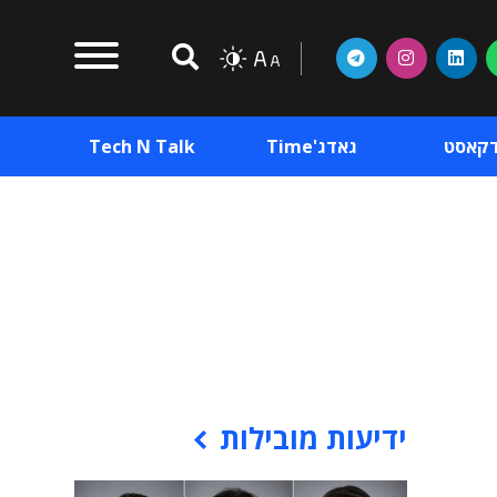
דקאסט
גאדג'Time
Tech N Talk
וכן פרסומי
תוכן פרסומי
וכן פרסומי
ידיעות מובילות