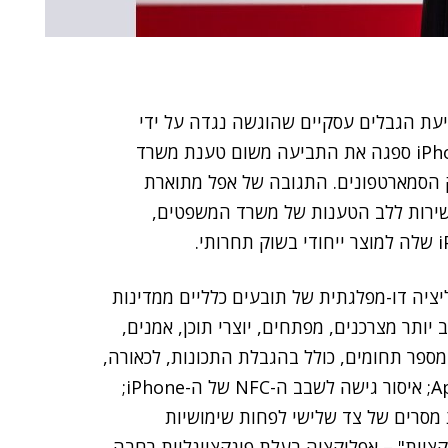
יעת הגבלים עסקיים שהוגשה נגדה על ידי
במרץ 2024. ענקית ה-iPhone ספגה את התביעה משום טענת משרד
הסמארטפונים. התגובה של אפל מתוארת
ישירות ללב הטענות של משרד המשפטים,
יה דו-מפלגתית של תובעים כלליים ממדינות
יותר מצרכנים, מפתחים, יוצרי תוכן, אמנים,
ספר תחומים, כולל בהגבלת התכונות, לכאורה,
על שעונים חכמים של צד שלישי שאינם ה-Apple Watch; איסור גישה לשבב ה-NFC של ה-iPhone;
 מסרים של צד שלישי לפחות שימושיות
ציות" – אפליקציה בעלת פונקציונליות רחבה