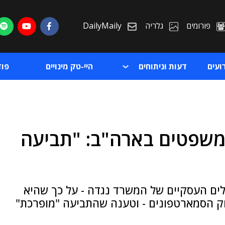
פורומים
גלריה
DailyMaily
ועים
דעות וניתוחים
היי-טק מינויים
פו
שפטים בארה"ב: "תביעה
ת
ת
ם העסקיים של המשרד נגדה - על כך שהיא
ק הסמארטפונים - וטענה שהתביעה "מופרכת"