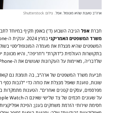
ארה"ב טוענת שהיא מונופול. אפל.
צילום: Shutterstock
חברת
אפל
הגיבה השבוע (ד') באופן תקיף במיוחד לתב
משרד המשפטים האמריקני
המשפטים שהיא מנצלת את מעמדה המונופוליסטי בשוק 
בתקושרות העולמית כ"דוקרת" ו"חריפה", והיא מכוונת 
שלדבריה, מאיימות על העקרונות שעושים את ה-iPhone שלה למוצר ייחודי בשוק תחרותי.
תביעת משרד המשפטים של ארה"ב, בה תומכת גם קואליצ
שונות, טוענת שאפל מנצלת את כוחה כדי "לגבות כסף רב 
מפרסמים, עסקים קטנים ואחרים". הטענות מתמקדות במ
חסימת שירותי הזרמת משחקים בענן; הפיכת אפליקציות
מאפליקציית "הודעות" שלה; ומניעת הופעת "סופר-אפליק