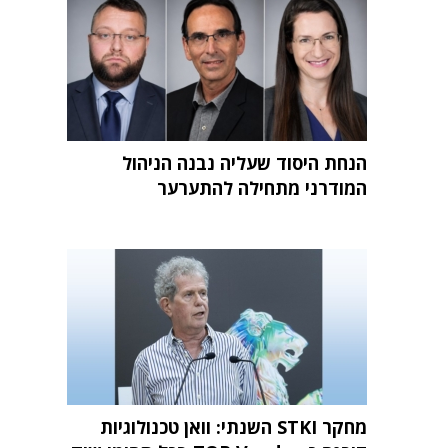
הנחת היסוד שעליה נבנה הניהול
המודרני מתחילה להתערער
מחקר STKI השנתי: וואן טכנולוגיות