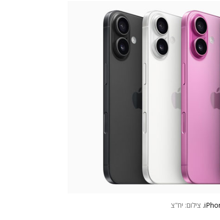
צילום: יח"צ