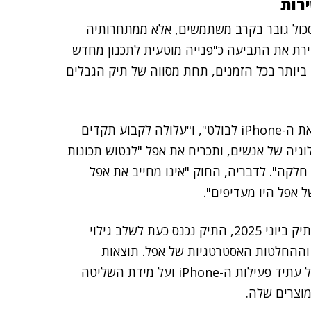
רות
כול גובר בקרב משתמשים, אלא ממתחרותיה
ירת את התביעה כ"פנייה מוטעית לתכנון מחדש
 ביותר בכל הזמנים, תחת מסווה של תיק הגבלים
לטענתה, התביעה "מאיימת על עצם העקרונות שהפכו את ה-iPhone לבולט", ו"עלולה לקבוע תקדים
גיה של אנשים, ותכריח את אפל "לנטוש תכונות
קה". לדבריה, החוק "אינו מחייב את אפל
לאחר הסירוב לבקשתה המוקדמת של אפל לדחות את התיק ביוני 2025, התיק נכנס כעת לשלב גילוי
 וההחלטות האסטרטגיות של אפל. תוצאות
המשפט הן בעלות פוטנציאל להשפיע באופן משמעותי על עתיד פעילות ה-iPhone ועל מידת השליטה
וצרים שלה.