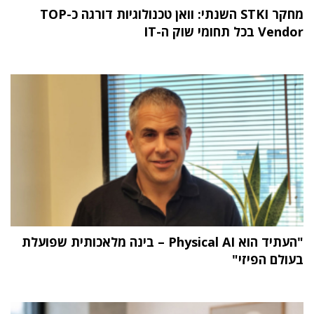
מחקר STKI השנתי: וואן טכנולוגיות דורגה כ-TOP
Vendor בכל תחומי שוק ה-IT
"העתיד הוא Physical AI – בינה מלאכותית שפועלת
בעולם הפיזי"