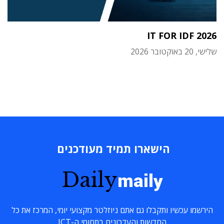
IT FOR IDF 2026
שלישי, 20 באוקטובר 2026
הישארו תמיד מעודכנים
Daily
maily
הירשמו עכשיו ותקבלו גם אתם ניוזלטר מקצועי יומי, המרכז את כל
החדשות והעדכונים בתחומי ה-ICT