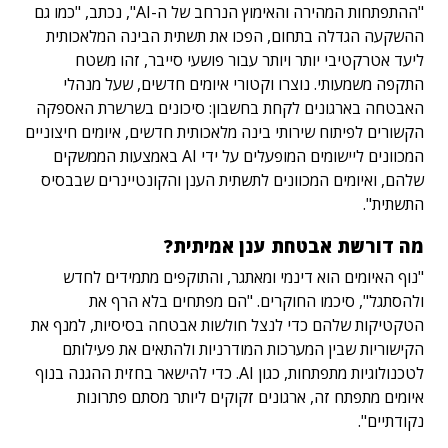
"ההתפתחות המהירה והאימוץ הנרחב של ה-AI", נכתב, "כמו גם
ההשקעה הגדלה בתחום, הפכו את תשתית הבינה המלאכותית
ליעד אטרקטיבי יותר ויותר עבור פושעי סייבר, זהו משטח
התקפה משמעותי. נוצרו וקטורי איומים חדשים, שעל מנהלי
האבטחה בארגונים לקחת בחשבון: סיכונים בשרשרת האספקה
הקשורים לפיתוח שירותי בינה מלאכותית חדשים, איומים חיצוניים
המכוונים ליישומים המופעלים על ידי AI באמצעות הממשקים
שלהם, ואיומים המכוונים לתשתית הענן והקונטיינרים שבבסיס
התשתית".
מה דורשת אבטחת ענן אמיתית?
"נוף האיומים הוא דינמי ומאתגר, והתוקפים מתמידים לחדש
ולהסתגל", סיכמו החוקרים. "הם מפתחים בלא הרף את
הטקטיקות שלהם כדי לנצל חולשות אבטחה בסיסיות, למנף את
הקישוריות שבין המערכות המודרניות ולהתאים את פעילותם
לטכנולוגיות מתפתחות, כגון AI. כדי להישאר בחזית ההגנה בנוף
איומים מתפתח זה, ארגונים זקוקים ליותר מסתם פתרונות
נקודתיים".