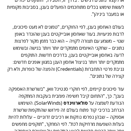
או לקצור נתונים רגישים". בדרך זו, הסבירו, "התוקפים יכולים
לעשות שימוש בכלים מתוחכמים הפועלים בענן, בסביבות מקומיות
או במעבר ביניהן".
בעולם האחסון בענן, לפי החוקרים, "טמונים לא מעט סיכונים,
לרבות פגיעויות. בעוד שאחסון אובייקטים בענן שהוגדר באופן
שגוי – משמע עם תצורה לקויה – הוא כבר מזמן מקור לפרצות
נתונים – שחקני האיומים מתמקדים יותר ויותר בגישה ובשימוש
לרעה באחסון אובייקטים בענן, בדרכים חדשות. התוקפים
מתמקדים יותר ויותר בניצול אחסון הענן במגוון אופנים חדשים:
גניבת פרטי התחברות (Credentials) והפצה של כופרות, ולא רק
קצירה של נתונים".
עוד סיכונים קיימים, לפי חוקרי סנטינל וואן, "בשרשרת האספקה
בענן". כך, "התחום קיבל חשיפה פומבית בעקבות המתקפה
הנודעת לשמצה על
סולארווינדס
(SolarWinds). השימוש
הנרחב ברכיבי קוד פתוח בעולם זה פירושו שהתקפות שרשרת
אספקה – שבהן נפרסו נוזקות או רכיבים זדוניים – עלולות להיות
בעלות השפעות מרחיקות לכת". לפי המחקר, "תוקפים מחפשים