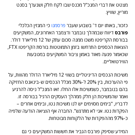
מצטט את דברי המנכ"ל מכנס שבו לקח חלק ושנערך בסנט
מוריץ, שוויץ.
כזכור, באותו יום ד' בשבוע שעבר
פרסמנו
כי המגזין הכלכלי
פורבס
דיווח שבמהלך נובמבר ודצמבר האחרונים, המשקיעים
בבורסת הקריפטו משכו ממנה סכום עתק של 12 מיליארד דולר.
הוצאות הכספים התרחשו בזמן התמוטטות בורסת הקריפטו FTX,
שכאמור פגעה מאוד באמון ציבור המשקיעים במטבעות
הווירטואליים.
משיכות הנכסים הדיגיטליים בשווי 12 מיליארד הדולר מהווות, על
פי ההערכות, בין 20% ל-30% מכלל הנכסים ש-בינאנס החזיקה
בהם בנובמבר, כשמשיכות אלו החלו. זאו המנכ"ל ניסה להרגיע
ואמר שהמשיכות הן חלק ממהלך העסקים הרגיל בבורסה זו.
לדבריו, "בימים מסוימים יש לנו משיכות נטו, ובימים אחרים –
הפקדות נטו. אני לא מתרגש". החברה אף הוציאה הודעה שלפיה
כ-97% מההפקדות של הלקוחות מבוטחות.
המידע שסיפק פורבס הגביר את חששות המשקיעים כי גם