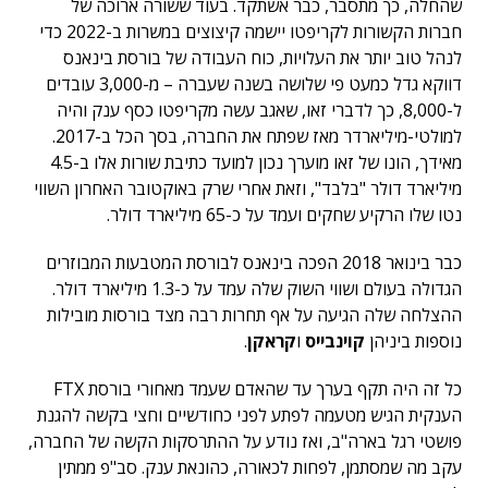
שהחלה, כך מתסבר, כבר אשתקד. בעוד ששורה ארוכה של
חברות הקשורות לקריפטו יישמה קיצוצים במשרות ב-2022 כדי
לנהל טוב יותר את העלויות, כוח העבודה של בורסת בינאנס
דווקא גדל כמעט פי שלושה בשנה שעברה – מ-3,000 עובדים
ל-8,000, כך לדברי זאו, שאגב עשה מקריפטו כסף ענק והיה
למולטי-מיליארדר מאז שפתח את החברה, בסך הכל ב-2017.
מאידך, הונו של זאו מוערך נכון למועד כתיבת שורות אלו ב-4.5
מיליארד דולר "בלבד", וזאת אחרי שרק באוקטובר האחרון השווי
נטו שלו הרקיע שחקים ועמד על כ-65 מיליארד דולר.
כבר בינואר 2018 הפכה בינאנס לבורסת המטבעות המבוזרים
הגדולה בעולם ושווי השוק שלה עמד על כ-1.3 מיליארד דולר.
ההצלחה שלה הגיעה על אף תחרות רבה מצד בורסות מובילות
נוספות ביניהן
קוינבייס
ו
קראקן
.
כל זה היה תקף בערך עד שהאדם שעמד מאחורי בורסת FTX
הענקית הגיש מטעמה לפתע לפני כחודשיים וחצי בקשה להגנת
פושטי רגל בארה"ב, ואז נודע על ההתרסקות הקשה של החברה,
עקב מה שמסתמן, לפחות לכאורה, כהונאת ענק. סב"פ ממתין