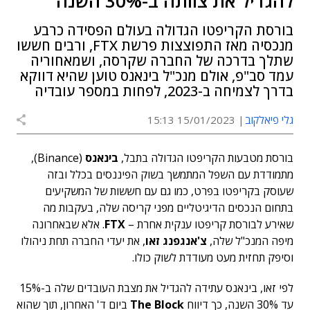
להגדיל את צוותה ב-30% השנה
בורסת הקריפטו הגדולה בעולם הפסידה כרבע
מנכסיה מאז התפוצצות פרשת FTX, ורבים חששו
שתלך בדרכה של החברה שקרסה, ושמאחוריה
עמד סב"פ, אולם מנכ"ל בינאנס טוען שהיא דווקא
בדרך לצמיחה ב-2023, לפחות במספר עובדיה
גלי פיאלקוב
15/01/2023 15:13
בורסת מטבעות הקריפטו הגדולה בתבל,
בינאנס
(Binance),
מתמודדת עם השפל המתמשך בשוק הפיננסים בכלל ובזה
שעוסק בקריפטו בפרט, כמו גם עם חששות של המשקיעים
בתחום הנכסים הדיגיטליים מפני קריסה שלה, בעקבות מה
שאירע לבורסת קריפטו ענקית אחרת –
FTX
. אלא שבאחרונה
מיפה המנכ"ל שלה,
צ'אנגפנג זאו
, את יעדי החברה תחת ניהולו
וסיפק תחזית מעט מעודדת לשוק כולו.
לפי זאו, בינאנס עתידה להגדיל את מצבת העובדים שלה ב-15%
עד 30% השנה, כך דיווח
The Block
ביום ד' האחרון, תוך שהוא