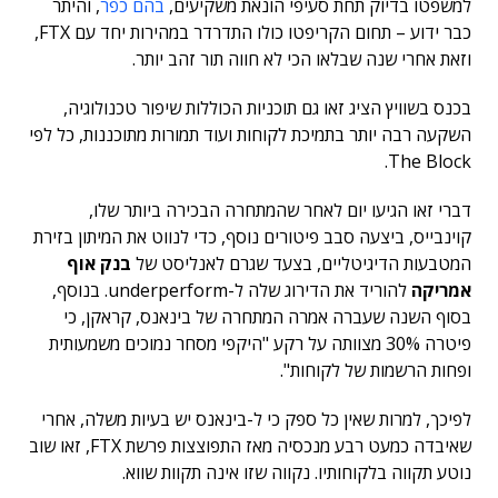
למשפטו בדיוק תחת סעיפי הונאת משקיעים,
בהם כפר
, והיתר
כבר ידוע – תחום הקריפטו כולו התדרדר במהירות יחד עם FTX,
וזאת אחרי שנה שבלאו הכי לא חווה תור זהב יותר.
בכנס בשוויץ הציג זאו גם תוכניות הכוללות שיפור טכנולוגיה,
השקעה רבה יותר בתמיכת לקוחות ועוד תמורות מתוכננות, כל לפי
The Block.
דברי זאו הגיעו יום לאחר שהמתחרה הבכירה ביותר שלו,
קוינבייס, ביצעה סבב פיטורים נוסף, כדי לנווט את המיתון בזירת
המטבעות הדיגיטליים, בצעד שגרם לאנליסט של
בנק אוף
אמריקה
להוריד את הדירוג שלה ל-underperform. בנוסף,
בסוף השנה שעברה אמרה המתחרה של בינאנס, קראקן, כי
פיטרה 30% מצוותה על רקע "היקפי מסחר נמוכים משמעותית
ופחות הרשמות של לקוחות".
לפיכך, למרות שאין כל ספק כי ל-בינאנס יש בעיות משלה, אחרי
שאיבדה כמעט רבע מנכסיה מאז התפוצצות פרשת FTX, זאו שוב
נוטע תקווה בלקוחותיו. נקווה שזו אינה תקוות שווא.