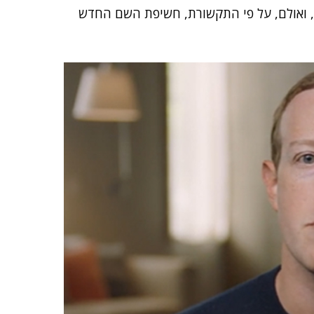
 החברה, שיתקיים ב-28 באוקטובר, ואולם, על פי התקשורת, חשיפת השם החדש