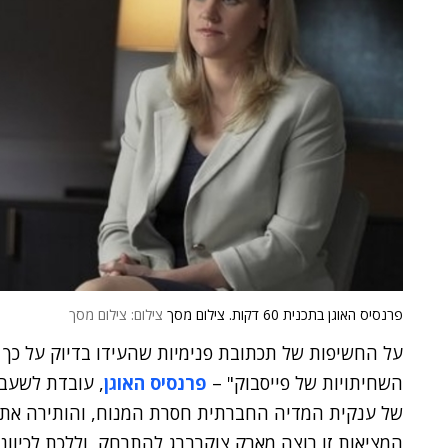
פרנסיס האוגן בתכנית 60 דקות. צילום מסך
צילום: צילום מסך
על החשיפות של תכתובת פנימיות שהעידו בדיוק על כך 
השחיתויות של פייסבוק" –
פרנסיס האוגן
, עובדת לשעב
של ענקית המדיה החברתית חסרת המנוח, והותירה את פי
המציאות זו רוצה מארק צוקרברג להתרחק, וללכת לכיוונו