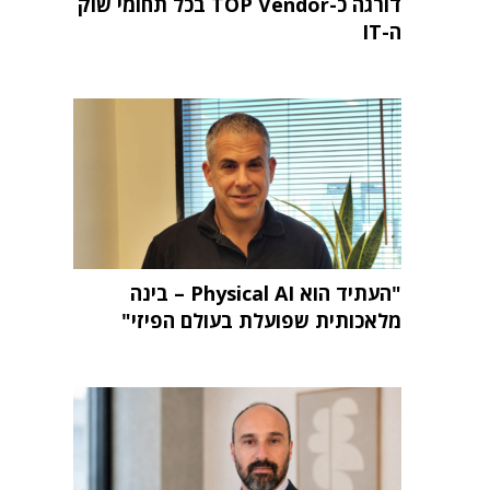
דורגה כ-TOP Vendor בכל תחומי שוק
ה-IT
"העתיד הוא Physical AI – בינה
מלאכותית שפועלת בעולם הפיזי"