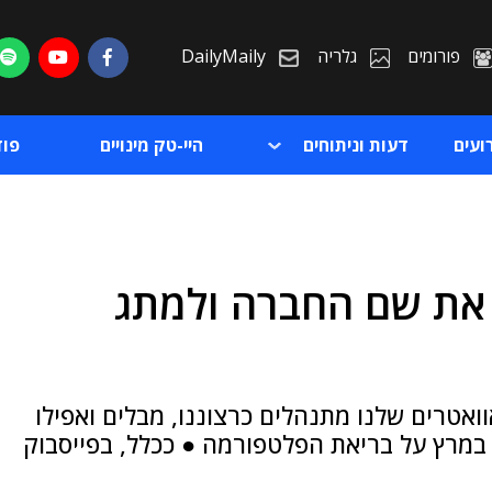
פורומים
גלריה
DailyMaily
ועים
דעות וניתוחים
היי-טק מינויים
פו
 את שם החברה ולמתג
ת
ת
ואטרים שלנו מתנהלים כרצוננו, מבלים ואפילו
במרץ על בריאת הפלטפורמה ● ככלל, בפייסבוק