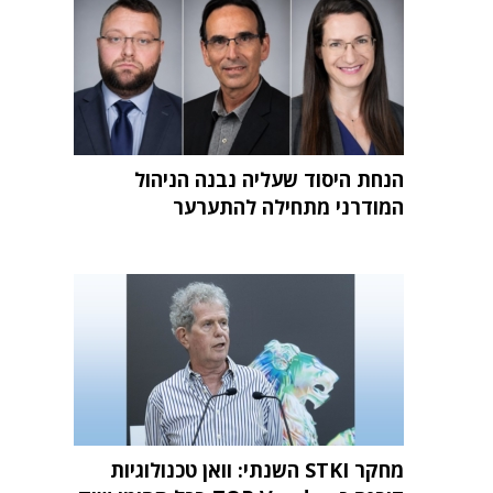
הנחת היסוד שעליה נבנה הניהול
המודרני מתחילה להתערער
מחקר STKI השנתי: וואן טכנולוגיות