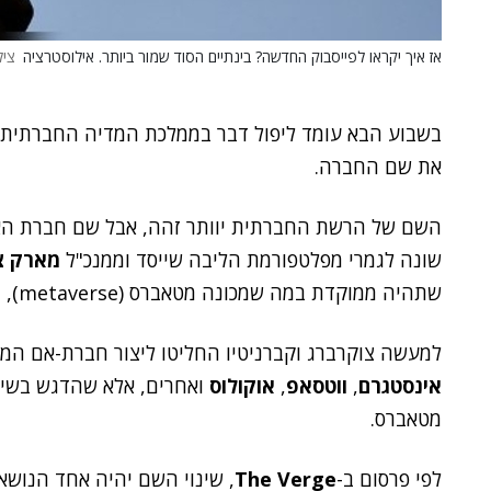
אז איך יקראו לפייסבוק החדשה? בינתיים הסוד שמור ביותר. אילוסטרציה
צילום:
בשבוע הבא עומד ליפול דבר בממלכת המדיה החברתית
את שם החברה.
השם של הרשת החברתית יוותר זהה, אבל שם חברת הא
שונה לגמרי מפלטפורמת הליבה שייסד וממנכ"ל
מארק צ
שתהיה ממוקדת במה שמכונה מטאברס (metaverse), הכיוון העתידי שאליו היא הולכת.
למעשה צוקרברג וקברניטיו החליטו ליצור חברת-אם המ
אינסטגרם
,
ווטסאפ
,
אוקולוס
ואחרים, אלא שהדגש בשינו
מטאברס.
לפי פרסום ב-
The Verge
, שינוי השם יהיה אחד הנושא