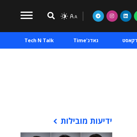
דקאסט
גאדג'Time
Tech N Talk
וכן פרסומי
תוכן פרסומי
וכן פרסומי
ידיעות מובילות