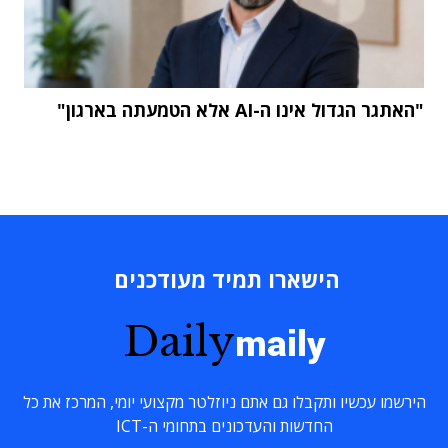
"האתגר הגדול אינו ה-AI אלא הטמעתה בארגון"
הישארו תמיד מעודכנים
Daily
maily
הירשמו עכשיו ותקבלו גם אתם ניוזלטר מקצועי יומי, המרכז את כל
החדשות והעדכונים בתחומי ה-ICT