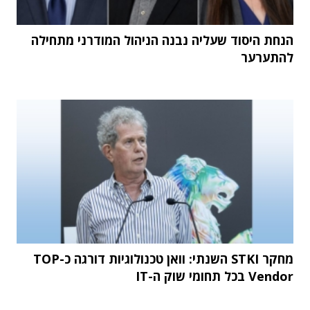
הנחת היסוד שעליה נבנה הניהול המודרני מתחילה
להתערער
מחקר STKI השנתי: וואן טכנולוגיות דורגה כ-TOP
Vendor בכל תחומי שוק ה-IT