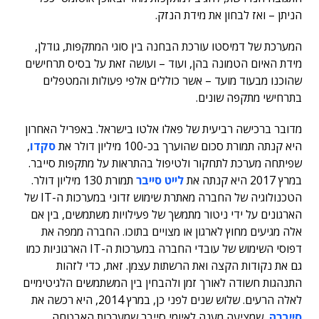
הניתן – ואז לבחון את מידת הנזק.
המערכת של דמיסטו עורכת הבחנה בין סוגי המתקפות, גודלן,
מידת האיום הטמונה בהן, ועוד – ועושה זאת על בסיס תרחישים
שהוכנו מבעוד מועד – אשר כוללים אלפי פעולות והמטפלים
בתרחישי מתקפה שונים.
מדובר ברכישה רביעית של פאלו אלטו בישראל. באפריל האחרון
היא קנתה תמורת סכום שהוערך בכ-100 מיליון דולר את
סקדו
,
שפיתחה מערכת לתחקור ולטיפול בהתראות על מתקפות סייבר.
במרץ 2017 היא קנתה את
לייט סייבר
תמורת 130 מיליון דולר.
הטכנולוגיה של החברה מאתרת שימוש זדוני במערכות ה-IT של
הארגונים על ידי ניטור מתמשך של פעילויות משתמשים, בין אם
אלה מגיעים מחוץ לארגון או מצויים בתוכו. החברה ממפה את
דפוסי השימוש של עובדי החברה במערכות ה-IT הארגוניות כמו
גם את נקודות הקצה ואת הרשתות עצמן. זאת, כדי לזהות
התנהגות חשודה לאורך זמן ולהבחין בין המשתמשים הלגיטימיים
לאלה הרעים. שלוש שנים לפני כן, במרץ 2014, היא רכשה את
סייברה
, שמציעה מענה לאיומי סייבר שמערכות האבטחה