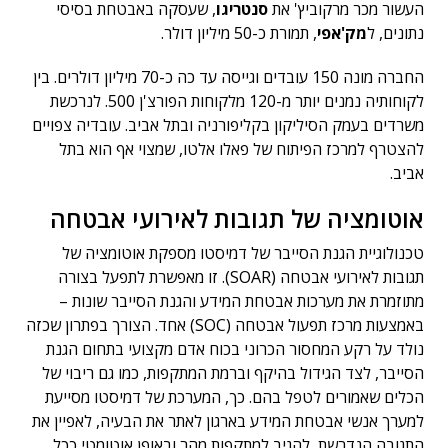
העשור מכר מרקוביץ' את
סנטריגו
, שעסקה באבטחת בסיסי
נתונים, ל
מק'אפי
, תמורת כ-50 מיליון דולר.
החברה מונה 150 עובדים וגייסה עד כה כ-70 מיליון דולרים. בין
לקוחותיה נמנים יותר מ-120 מלקוחות הפורצ'ן 500. לנרכשת
משרדים בעמק הסיליקון בקליפורניה ובתל אביב. עובדיה צפויים
להצטרף למרכז הפיתוח של פאלו אלטו, שמצוי אף הוא בתל
אביב.
אוטומציה של תגובות לאירועי אבטחה
טכנולוגיית הגנת הסייבר של דמיסטו מספקת אוטומציה של
תגובות לאירועי אבטחה (SOAR). זו מאפשרת לתפעל בצורה
מתוזמרת את מערכות אבטחת המידע והגנת הסייבר שונות –
באמצעות מרכז תפעול אבטחה (SOC) אחד. הצורך בפתרון שכזה
נולד על רקע המחסור הכרוני בכוח אדם מקצועי בתחום הגנת
הסייבר, לצד הגידול בהיקף וברמת המתקפות, כמו גם ריבוי של
הכלים שאמורים לטפל בהם. כך, המערכת של דמיסטו מסייעת
למערך אנשי אבטחת המידע בארגון לאתר את הבעיה, לאפיין את
התגובה הנדרשת, להגיב למתקפות מהר ובאופן אוטומטי ככל