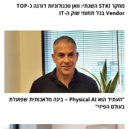
מחקר STKI השנתי: וואן טכנולוגיות דורגה כ-TOP
Vendor בכל תחומי שוק ה-IT
"העתיד הוא Physical AI – בינה מלאכותית שפועלת
בעולם הפיזי"