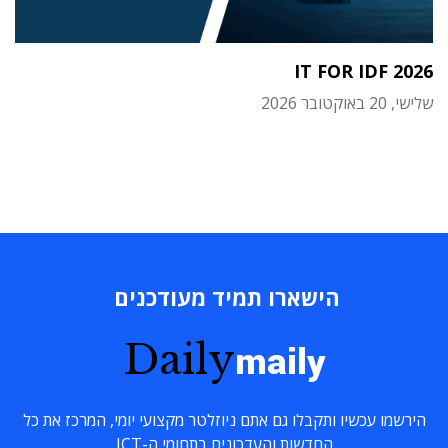
IT FOR IDF 2026
שלישי, 20 באוקטובר 2026
הישארו תמיד מעודכנים
Daily
maily
הירשמו עכשיו ותקבלו גם אתם ניוזלטר מקצועי יומי, המרכז את כל
החדשות והעדכונים בתחומי ה-ICT