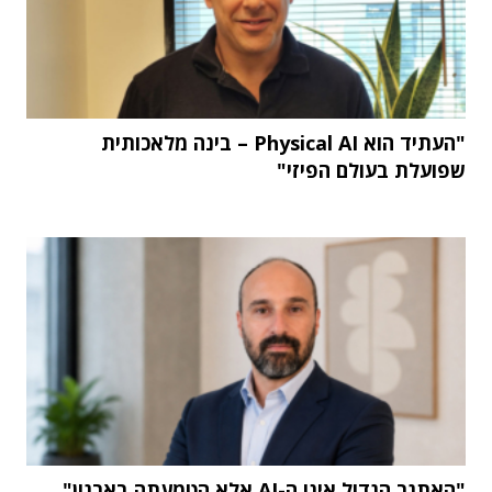
"העתיד הוא Physical AI – בינה מלאכותית
שפועלת בעולם הפיזי"
"האתגר הגדול אינו ה-AI אלא הטמעתה בארגון"