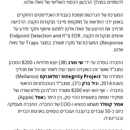
להסתיים במהלך הרבעון הכספי השלישי של פאלו אלטו.
המערכת של הנרכשת תומכת בעבודת האנליסטים החוקרים
באופן ידני התראות על מתקפות סייבר מנקודות הקצה. הרכישה
תרחיב את ההיצע של פאלו אלטו לתחום איסוף וחקר מידע על
איומים מנקודות הקצה, EDR (ר"ת Endpoint Detection and
Response). המערכת של סקדו תשולב במוצר Traps של פאלו
אלטו.
החברה נוסדה על ידי
שי מורג
(38) יוצא תלפיות ו-8200 המכהן
כמנכ"ל ואשר זהו האקזיט השני שלו לאחר שניהל את תהליך
המכירה של
Integrity Project
ל
מלאנוקס
(Mellanox)
בשנת 2014, ו
גיל ברק
(31), סמנכ"ל הטכנולוגיות הראשי
בחברה – אף הוא יוצא 8200 ומשרד רוה"מ וכן מילא שורה של
תפקידי מפתח בתעשיית ההיי טק, בין היתר ב
אפל
(Apple).
אמיר קוטלר
משמש כנשיא ו-COO של החברה. החברה מעסיקה
כיום כ-50 עובדים ברעננה ועובדים נוספים בארצות הברית
ובבריטניה.