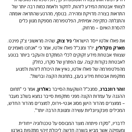
לצוותי אבטחת המידע לזהות, לחקור ולאמת כמות רבה יותר של
התראות בצורה מדויקת ומהירה. בנוסף, מהרגע שהתראה אומתה
והתגלתה כתקיפה אמיתית, הפלטפורמה מספקת מגוון כלים
להסרת האיום – מרחוק.
את פאלו אלטו ייסד הישראלי
ניר צוק
, שהיה מראשוני צ'ק פוינט.
מארק מקלולין
, יו"ר ומנכ"ל פאלו אלטו, אמר כי "אנחנו מאמינים
שצוותי אבטחת מידע זקוקים לכלי המתקדם והעקבי ביותר בנוגע
לאבטחת נקודות קצה. עם הפתרון של סקדו, כחלק
מהפלטפורמה של פאלו אלטו, נאיץ את היכולת לזהות ולמנוע
מתקפות אבטחת מידע בענן, בתחנות הקצה וברשת".
זוהר רוזנברג
, סמנכ"ל השקעות הסייבר ב
אלרון
, אמר כי "תחום
ההגנה על עמדות הקצה מפני מתקפות סייבר נמצא בשלב מעבר
– ממוצרים מהדור הישן מסוג אנטי-וירוס, למוצרים מהדור החדש,
המכילים פונקציונליות עשירה ומגוונת הרבה יותר".
לדבריו, "סקדו פיתחה מוצר המבוסס על טכנולוגיה ייחודית
ומעמיקה אשר מביא בשורה חדשה ליכולת זיהוי מתקפות בארגון