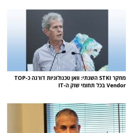
מחקר STKI השנתי: וואן טכנולוגיות דורגה כ-TOP
Vendor בכל תחומי שוק ה-IT