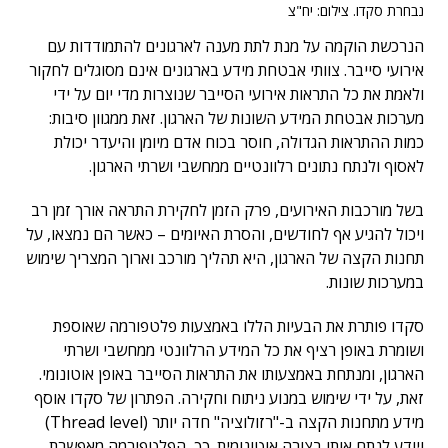
נבחרת סקדו. צילום: יח"צ
הנרכשת הוקמה על מנת לתת מענה לארגונים להתמודדות עם
אירועי סייבר. צוותי אבטחת מידע בארגונים אינם מסוגלים לחקור
ולאמת את כל התראות אירועי הסייבר שנוצרות מדי יום על ידי
מערכות אבטחת המידע השונות של הארגון. זאת ממגוון סיבות:
כמות ההתראות הגדולה, חוסר בכוח אדם מיומן והיעדר יכולת
לאסוף ולנתח נתונים רלוונטיים ממחשבי ושרתי הארגון.
בשל מורכבות האירועים, פרק הזמן לחקירת התראה אורך זמן רב
ויכול להגיע אף לחודשים, והסרת האיומים – כאשר הם נמצאו, על
תחנות הקצה של הארגון, היא תהליך מורכב וארוך המצריך שימוש
במערכות שונות.
סקדו פותרת את הבעיות הללו באמצעות פלטפורמה שאוספת
ושומרת באופן רציף את כל המידע הרלוונטי ממחשבי ושרתי
הארגון, ומנתחת באמצעותו את התראות הסייבר באופן אוטונומי.
זאת, על ידי שימוש במנוע ניתוח וחקירה. הפתרון של סקדו אוסף
מידע מתחנות הקצה ב-"רזולוציה" חדה יותר (Thread level)
ויודע לנתח אותו בצורה אוטונומית. כך, הפלטפורמה מאפשרת