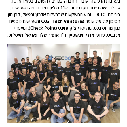
בעקבות הרכישה, עובדי החברה צפויים להשתלב בפאלו אלטו.
עד לרכישה גייסה סקדו יותר מ-11 מיליון דולר מכמה משקיעים,
ביניהם,
RDC
– זרוע ההשקעות שבבעלות
אלרון ורפאל
, קרן הון
הסיכון של איל עופר
O.G. Tech Ventures
ומשקיעים נוספים
כגון
מריוס נכט
, ממייסדי
צ'ק פוינט
(Check Point), ומייסדי
אנוביט
, פרופ'
אודי ווינשטיין
, ד"ר
אופיר שלוי
ו
אריאל מייסלוס
.