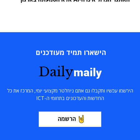
הישארו תמיד מעודכנים
Daily
maily
הירשמו עכשיו ותקבלו גם אתם ניוזלטר מקצועי יומי, המרכז את כל
החדשות והעדכונים בתחומי ה-ICT
הרשמה