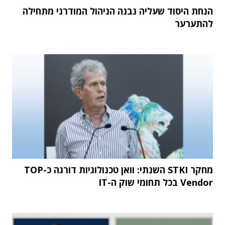
הנחת היסוד שעליה נבנה הניהול המודרני מתחילה
להתערער
מחקר STKI השנתי: וואן טכנולוגיות דורגה כ-TOP
Vendor בכל תחומי שוק ה-IT