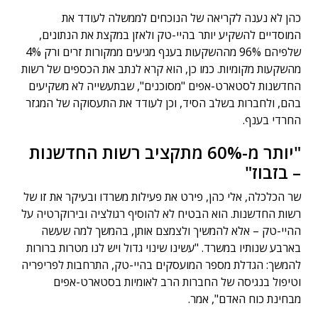
כהן לא נענה לקריאה של הנוכחים לממשלה לעודד את
המוסדיים להשקיע יותר בהיי-טק ולאזן במקצת את הנתונים,
שלפיהם 96% מההשקעות בענף מגיעים ממקורות זרים ורק 4%
מהשקעות מקומיות. כמו כן, הוא קרא לנתב את הכספים של רשות
החדשנות לסטארט-אפים "מסוכנים", שבתעשייה לא משקיעים
בהם, ולחברות בשלב הסיד, וכן לעודד את התעסוקה של המגזר
החרדי בענף.
"יותר מ-60% מתקציב רשות החדשנות
– בזבוז"
שר הכלכלה, אלי כהן, פירט את פעילות משרדו ובעיקר את זו של
רשות החדשנות. הוא הבטיח לא להוסיף רגולציה ובירוקרטיה על
ההיי-טק – אלא להמשיך ולצמצם אותן, בהמשך למה שעשה
בארבע שנותיו במשרד. "עשינו שינוי גדול ויש לנו מטרות ברורות
להמשך: הגדלת מספר המועסקים בהיי-טק, התרחבות לפריפריה
וטיפול בנגיסה של החברות הרב לאומיות בסטארט-אפים
מבחינת כוח האדם", אמר.