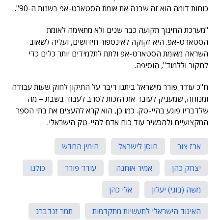
כוחות דומה הוא זה שבנה את אומת הסטארט-אפ בשנות ה-90".
"מערכת החינוך תקועה כבר שנים ולא מתאימה לאומת
הסטארט-אפ. היא זקוקה לאינספור חידושים, ועליה לשאוב
השראה מאומת הסטארט-אפ ולתת לתלמידים יותר כלים כדי
לחקור וללמוד", הוסיפה.
ח"כ עודד פורר מישראל ביתנו דיבר על התיקון לחוק שעות עבודה
ומנוחה, שמעניק לעובד את הזכות לסרב לעבוד בשבת – מה
שלדבריו פוגע בהיי-טק. כמו כן, הוא קרא להעצים את בתי הספר
המקצועיים ולהכשיר עוד כוח אדם להיי-טק הישראלי.
ארז צור
חוסן לישראל
הימין החדש
יצחק כהן
אמיר אוחנה
עודד פורר
כולנו
משה (בוגי) יעלון
אלי כהן
האיגוד הישראלי לתעשיות מתקדמות
תמר זנדברג