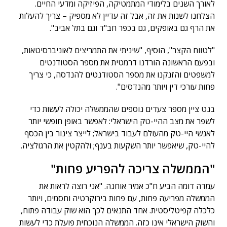
לאורך השנים בלימודי המתמטיקה, הפיזיקה ומדעי החיים.
הצלחנו לשנות את זה, אבל זה עדיין לא מספיק – צריך להעלות
את הרף גם באופקים, גם בכפר חב"ד וגם בתל אביב".
"לטווח הקצר", הוסיף, "שיניתי את התמריצים לאוניברסיטאות,
ובפעם הראשונה הורדנו דרמטית את מספר הסטודנטים
למשפטים והזנקנו את מספר הסטודנטים להנדסה, כי צריך
פחות עורכי דין ויותר מהנדסים".
בנט ציין מספר צעדים נוספים שהממשלה יכולה לעשות כדי
לשפר את מצב ההיי-טק הישראלי: לאפשר באופן חופשי יותר
לאנשי היי-טק מהעולם לעבוד בישראל; לייצר צינור בין הכסף
להיי-טק, שיאפשר יותר השקעות בענף; ולהקטין את הרגולציה.
"הממשלה צריכה להפריע פחות"
עמדה דומה הביע ח"כ אמיר אוחנה. "אני רוצה לראות את
הממשלה מפריעה פחות, עם פחות בירוקרטיה וחסמים, ויותר
כלכלה קפיטליסטית. אחד התנאים לכך הוא שוק עבודה פתוח,
והשוק הישראלי אינו כזה. הממשלה הנוכחית פועלת כדי לעשות