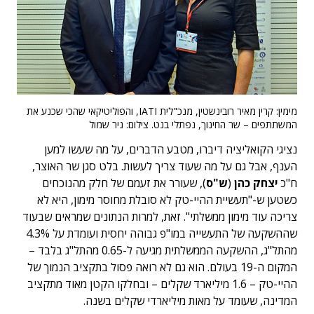
מימין: קרין מאיר רובינשטין, מנכ"לית IATI, והפוליטיקאי שהכי שכנע את
המשתתפים – שר החינוך, נפתלי בנט. צילום: ניר שמול
נציגי הקואליציה דיברו, מטבע הדברים, על מה שעשו למען
הענף, אבל גם על מה שעוד צריך לעשות. בלט סגן שר האוצר,
ח"כ
יצחק כהן
(
ש"ס
), שעורר את זעמם של חלק מהנוכחים
כשטען ש-"תעשיית ההיי-טק לא סובלת מחוסר מימון, היא לא
צריכה עוד מימון ממשלתי". זאת, למרות הנתונים שמראים שבעוד
שההשקעה של התעשייה במו"פ גבוהה יחסית ועומדת על 4.3%
מהתל"ג, ההשקעה הממשלתית מגיעה ל-0.65 מהתל"ג בלבד –
המקום ה-19 בעולם. הוא גם לא רואה פסול בתקציב הנמוך של
ההיי-טק – 1.6 מיליארד שקלים – ובחלקו הקטן מאוד מתקציב
המדינה, שעומד על מאות מיליארדי שקלים בשנה.