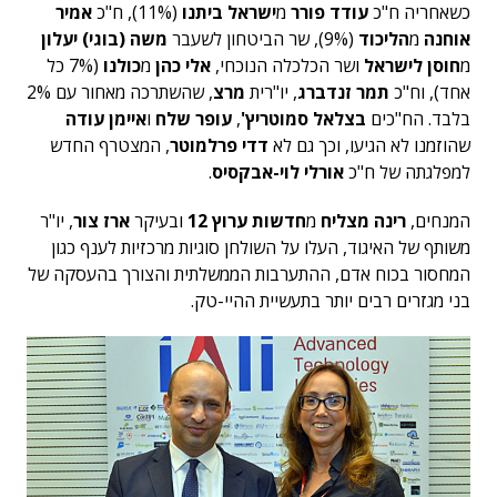
כשאחריה ח"כ
עודד פורר
מ
ישראל ביתנו
(11%), ח"כ
אמיר
אוחנה
מ
הליכוד
(9%), שר הביטחון לשעבר
משה (בוגי) יעלון
מ
חוסן לישראל
ושר הכלכלה הנוכחי,
אלי כהן
מ
כולנו
(7% כל
אחד), וח"כ
תמר זנדברג
, יו"רית
מרצ
, שהשתרכה מאחור עם 2%
בלבד. הח"כים
בצלאל סמוטריץ'
,
עופר שלח
ו
איימן עודה
שהוזמנו לא הגיעו, וכך גם לא
דדי פרלמוטר
, המצטרף החדש
למפלגתה של ח"כ
אורלי לוי-אבקסיס
.
המנחים,
רינה מצליח
מ
חדשות ערוץ 12
ובעיקר
ארז צור
, יו"ר
משותף של האיגוד, העלו על השולחן סוגיות מרכזיות לענף כגון
המחסור בכוח אדם, ההתערבות הממשלתית והצורך בהעסקה של
בני מגזרים רבים יותר בתעשיית ההיי-טק.