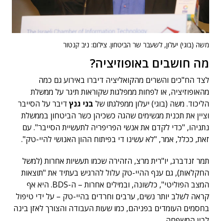
משה (בוגי) יעלון, לשעבר שר הביטחון. צילום: ניב קנטור
מה חושבים באופוזיציה?
לצד הח"כים והשרים מהקואליציה דיברו באירוע גם כמה
מהאופוזיציה, או לפחות ממפלגות שקוראות תיגר על ממשלת
הליכוד. משה (בוגי) יעלון ממפלגתו של
בני גנץ
דיבר על הסייבר
וציין את תכנית מגשימים שהגה כשכיהן כשר הביטחון בממשלת
נתניהו, "כדי לקדם את אנשי הפריפריה לתעשיית הסייבר". עם
זאת, ככלל, אמר, "לא עשינו די בפיתוח ההון האנושי להיי-טק".
תמר זנדברג, יו"רית מרצ, הזהירה שכמו תעשיות אחרות (למשל
החקלאות), גם ענף ההיי-טק עלול להרגיש בעתיד את "תוצאות
המצב הפוליטי", כלשונה, ובמילים אחרות – ה-BDS. היא אף
קראה לשלב יותר נשים, ערבים וחרדים בהיי-טק – על ידי טיפול
בחסמים העומדים בפניהם, כמו שעות העבודה והצורך לאזן בינה
לבין המשפחה.