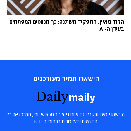
הקוד מאיץ, התפקיד משתנה: כך מנווטים המפתחים
בעידן ה-AI
הישארו תמיד מעודכנים
Daily
maily
הירשמו עכשיו ותקבלו גם אתם ניוזלטר מקצועי יומי, המרכז את כל
החדשות והעדכונים בתחומי ה-ICT