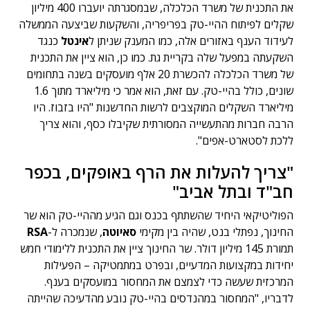
את התכנית של משרד הכלכלה, שבמסגרתה יועברו 400 מיליון
שקלים לפיתוח ההיי-טק בפריפריה, והשקעות שביצעה הממשלה
לעידוד הענף באזורים אלה, כמו המענק שניתן ל
אינטל
כנגד
השקעתה במפעל שלה בקריית גת. כמו כן, הוא ציין את התכנית
של משרד הכלכלה להכשרת 20 אלף מועסקים בשנה בתחומים
שונים, כולל בהיי-טק. עם זאת, הוא אמר כי מיליארד מתוך 1.6
מיליארד השקלים המוקצבים לרשות החדשנות "היו בזבוז. היו
הרבה חברות מהתעשייה המסורתית שקיבלו כסף, והוא צריך
ללכת לסטארט-אפים".
"צריך להעלות את הרף באופקים, בכפר
חב"ד ובתל אביב"
הפוליטיקאי היחיד שהשתתף בכנס וגם הגיע מההיי-טק הוא שר
החינוך, נפתלי בנט, שהיה בין מקימי
סאיוטה
, שנמכרה ל-
RSA
תמורת 145 מיליון דולר. שר החינוך ציין את התכנית ללימודי חמש
יחידות במקצועות המדעיים, ובפרט במתמטיקה – הפעילות
המרכזית שעשה כדי לצמצם את המחסור במועסקים בענף.
לדבריו, "המחסור במהנדסים בהיי-טק נובע מהדעיכה שהייתה