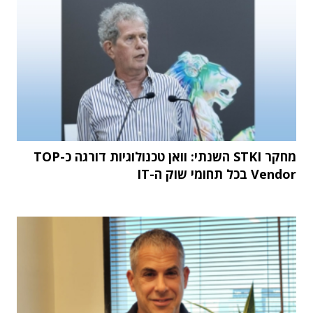
מחקר STKI השנתי: וואן טכנולוגיות דורגה כ-TOP
Vendor בכל תחומי שוק ה-IT