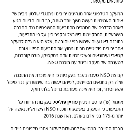
עיתונאים מקטאר.
המעקב הטלפוני אחר מנהיגים יריבים ומתנגדי שלטון מבית של
איחוד האמירויות נעשה משך יותר משנה, כך דווח. הדיווח הגיע
לאחר הדלפה של מסמכים מהתביעות המשפטיות נגד החברה
הישראלית, המתקיימות בישראל ובקפריסין. על פי התביעות,
בתוכנה לא נעשה שימוש כפי שהובטח, אלא היא נוצלה למעקב
אחר יריבים פוליטיים מבית ומחוץ. את התביעות הגישו אזרח
קטארי ועיתונאים ופעילי זכויות אדם ממקסיקו, כולם קורבנות,
לטענתם של מעקב וריגול עם תוכנת NSO.
קבוצת NSO טענה בעבר בעקביות כי היא מוכרת את התוכנה
שלה רק בתנאים מסויימים, לפיהם יעשה בה שימוש רק נגד סיכול
פשע וטרור, וכי היא אינה מעורבת בריגול בלתי חוקי.
אתמול (ש') פרסם המגזין
פוריין פוליסי
, בעקבות הדיווח על
התביעות, כי המעקב באמצעות תוכנת NSO הישראלית נעשה על
יותר מ-175 בני אדם בעולם, מאז שנת 2016.
חברת הסייבר, המסייעת לממשלות לעקוב אחרי טלפונים ניידים,