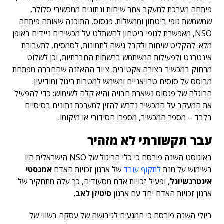
פיתחה מערכת למעקב אחר שיחות ונתונים ממכשירי סלולר,
שמשמשת גופי ביטחון וממשלות. פגסוס, התוכנה שאותה פיתחה
NSO, מאפשרת לגופי ביטחון להשתלט על מכשירים ניידים באופן
מלא: להקליט שיחות ולקבל גישה לתמונות, לסמסים, לתעבורת
אינטרנט ולפעילות המשתמש ברשתות החברתיות, וכן לשלוט
מרחוק במכשיר בצורה אקטיבית. ציוד ההאזנה שהחברה מפתחת
מבוסס על סוסים טרויאניים ומשמש למטרות ריגול ומודיעין.
הרוגלה של פגסוס נשארת חבויה והיא קלה לשימוש: כדי להפעיל
את המעקב על המכשיר נדרש להזין למערכת נתונים בסיסיים
בלבד – מספר המכשיר, מספרו הסידורי או מיקומו.
עבר תקשורתי לא מזהיר
באוגוסט השנה פורסם כי כלי הריגול של NSO הישראלית היו
בשימוש על מנת
לתקוף עובד
של ארגון זכויות האדם
אמנסטי
אינטרנשיונל
, ופעיל זכויות אדם מסעודיה, כך עלה מתחקיר של
ארגון זכויות האדם יחד עם ארגון
סיטיזן לאב
.
ביולי השנה פורסם כי המגעים לגיבושה של עסקה בשווי של