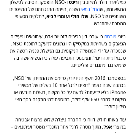
כמיליארד דולר למיזוג בין
ורינט
ו-NSO הופסקו. הסיבה לכישלון
המשא ומתן, ש
החל במאי
השנה, הייתה התנגדותם של המייסדים
השותפים של NSO,
שלו חולי
ו
עומרי לביא
, לחלקים מסעיפי
ההסכם שהתגבש.
ביוני
פורסם
כי עורכי דין בכירים לזכויות אדם, עיתונאים ופעילים
הנאבקים בשחיתות במקסיקו היו נתונים למעקב לתוכנת NSO,
שנמכרה על ידי הממשלה המקומית. גם ממשלת פנמה רכשה את
טכנולוגיית הריגול, וממסמכי התביעה עולה כי הנשיא עשה בה
שימוש נגד מתנגדים פוליטיים.
בספטמבר 2016 חשף הניו יורק טיימס את המחירון של NSO,
בכתבה שבה נאמר "רוצים לרגל אחר 10 בעלים של מכשירי
iPhone בלא ידיעתם? לדעת על כל הקשה, משלוח הודעה או
מיקום שלהם? 650 אלף דולר, בתוספת דמי התקנה בסך חצי
מיליון דולר".
עוד באותו חודש דווח כי החברה ניצלה שלוש פרצות אבטחה
במוצרי
אפל
, מתוך מטרה לרגל אחר מתנגדי משטר ועיתונאים –