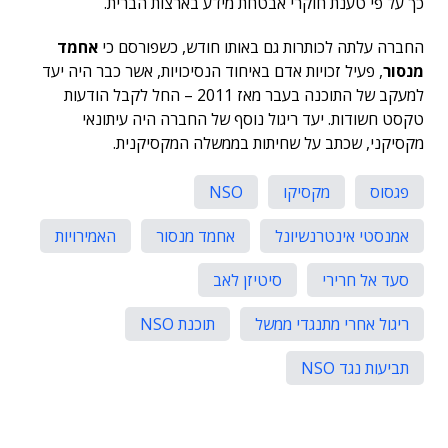
כך על פי טענת חוקרי אבטחת מידע בארצות הברית.
החברה עלתה לכותרות גם באותו חודש, כשפורסם כי
אחמד
מנסור
, פעיל זכויות אדם באיחוד הנסיכויות, אשר כבר היה יעד
למעקב של התוכנה בעבר מאז 2011 – החל לקבל הודעות
טקסט חשודות. יעד ריגול נוסף של החברה היה עיתונאי
מקסיקני, שכתב על שחיתות בממשלה המקסיקנית.
פגסוס
מקסיקו
NSO
אמנסטי אינטרנשיונל
אחמד מנסור
האמירויות
סעד אל חרירי
סיטיזן לאב
ריגול אחרי מתנגדי ממשל
תוכנת NSO
תביעות נגד NSO