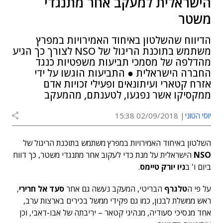
הישראלית למעקב אחר מתנגדי
משטר
הדיווח שהשלטון באיחוד האמירויות במפרץ
משתמש בתוכנת הריגול של NSO לצורך כך הגיע
מהדלפה של מסמכי תביעות משפטיות כנגד
החברה הישראלית ● התביעות הוגשו על ידי
אזרח קטארי ועיתונאים ופעילי זכויות אדם
ממקסיקו אשר נפגעו, לטענתם, מהמעקב
יוסי הטוני
02/09/2018 15:38
השלטון באיחוד האמירויות במפרץ משתמש בתוכנת הריגול של
NSO
הישראלית על מנת כדי לעקוב אחר מתנגדי משטר, כך דווח
ביום ו' ב
ניו יורק טיימס
.
על פי ה
טלגרף
הבריטי, המעקב נעשה גם אחר
סעד אל חרירי
,
ראש ממשלת לבנון, כמו גם פקידי ממשל בכירים בארצות ערב,
אחד מנסיכי סעודיה, מנהיגי קטאר – יריבתה של אבו-דאבי, וכן