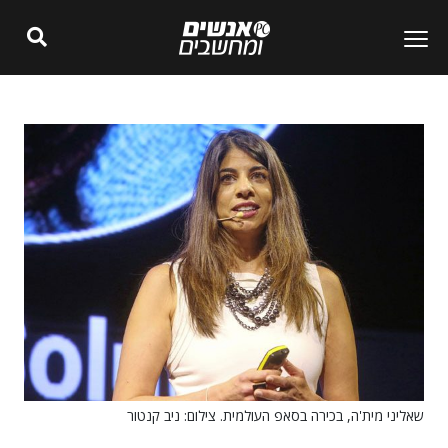
שאליני מית'ה, בכירה בסאפ העולמית. צילום: ניב קנטור