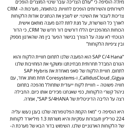
מית'ה הוסיפה כי "עולם הצריכה עובר שינוי המוצרים הופכים
לשירותים והשירותים הופכים לחוויות. בהתאמה, מערכות ה- CRM
צריכות לעבור את השינוי: יש לשבץ את הנתונים אודות הלקוחות
לאורך כל השרשרת, על מנת לתת להם מענה מותאם אישית.
הכוחות המהפכניים הללו דורשים דור חדש של CRM, כי הדור
הנוכחי לא עונה על הצורך בגישור הפער בין מה שהארגון מספק
ובין ציפיות הלקוחות"
"SAP C/4 Hana הוא המענה שלנו לתחום חוויית הלקוח והוא
הגורם המבדל תחרותית מבחינתנו ומשקף את המחויבות שלנו
לתחום. חוויית הלקוח של סאפ מאחדת את SAP Hybris
,CallidusCloud ,Gigya ו-Coresystems תחת מותג אחד, עם
חוויה פשוטה – חוויית לקוח ייעודית שתחולל מהפכה בתחום
ניהול קשרי הלקוחות, כפי שאנחנו מכירים אותו כיום. החבילה
רצה על הליבה הדיגיטלית של SAP S/4HANA", אמרה.
היא הוסיפה כי "מאז הקמת הפלטפורמה שלנו בענן נעשו עליה
224 טריליון תעבורות עסקיות והיא משרתת 1.3 מיליארד לקוחות
של הלקוחות הארגוניים שלנו. השימוש בדור הבא של מערכת ה-