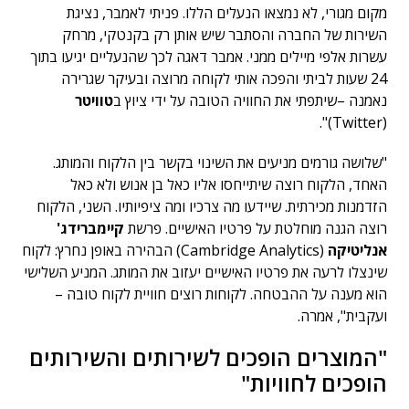
מקום מגורי, לא נמצאו הנעלים הללו. פניתי לאמבר, נציגת
השירות של החברה והסתבר שיש אותן רק בקנטקי, מרחק
עשרות אלפי מיילים ממני. אמבר דאגה לכך שהנעליים יגיעו בתוך
24 שעות לביתי והפכה אותי לקוחה מרוצה ובעיקר שגרירה
נאמנה –שיתפתי את החוויה הטובה על ידי ציוץ ב
טוויטר
(Twitter)".
"שלושה גורמים מניעים את השינוי בקשר בין הלקוח והמותג.
האחד, הלקוח רוצה שיתייחסו אליו כאל בן אנוש ולא כאל
הזדמנות מכירתית. שיידעו מה צרכיו ומה ציפיותיו. השני, הלקוח
רוצה הגנה מוחלטת על פרטיו האישיים. פרשת
קיימברידג'
אנליטיקה
(Cambridge Analytics) הבהירה באופן נחרץ: לקוח
שינצלו לרעה את פרטיו האישיים יעזוב את המותג. המניע השלישי
הוא מענה על ההבטחה. לקוחות רוצים חוויית לקוח טובה –
ועקבית", אמרה.
"המוצרים הופכים לשירותים והשירותים
הופכים לחוויות"