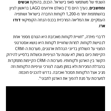
השנתי של משתמשי סאפ בישראל. הכנס, בהפקת
אנשים
ומחשבים
, נערך היום (ד') באולם אירועים LAGO בראשון לציון
בהשתתפות יותר מ-1,200 לקוחות החברה בישראל ושותפיה
העסקיים. את המליאה המרכזית בכנס הנחה הקומיקאי
דודו
ארז
.
לדברי מית'ה, "חוויית לקוחות מאכזבת היא הגורם מספר אחת
לנטישת לקוחות. למרות שחוויית לקוחות היא נושא אסטרטגי
המצוי על השולחן בדיוני הנהלות ארגונים, מערכות ה-CRM
הקיימות כיום בשוק לא עונות על הציפיות וכושלות בלסייע להידוק
הקשר בין הארגון ולקוחותיו. מערכות ה-CRM הקיימות מתמקדות
בהגדלת המכירות ולא במתן מענה לצורכי וציפיות הלקוחות וזה
מניב אצל הלקוחות תסכול ואכזבה. נדרש להכניס חוכמה
למערכות על מנת להפוך את הארגון לתבוני".