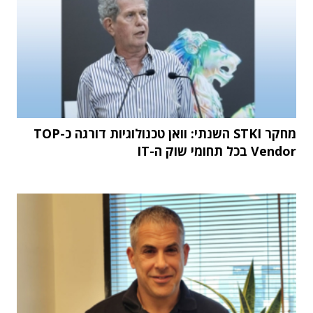
מחקר STKI השנתי: וואן טכנולוגיות דורגה כ-TOP
Vendor בכל תחומי שוק ה-IT