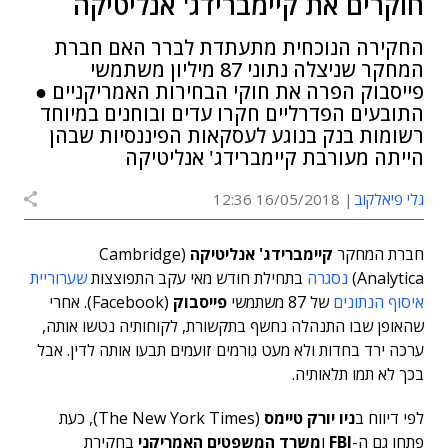
חוקרים את קיימברידג' אנליטיקה
החקירה הנוכחית מתעתדת לברר האם חברת
המחקר שניצלה נתוני 87 מיליון משתמשי
פייסבוק הפרה את חוקי הבחירות האמריקניים ●
התובעים הפדרליים חקרו עדים ובוחנים במיוחד
רשומות בנק בנוגע לעסקאות הפיננסיות שבהן
הייתה מעורבת קיימברידג' אנליטיקה
גלי פיאלקוב
16/05/2018 12:36
חברת המחקר
קיימברידג' אנליטיקה
(Cambridge
Analytica)
נסגרה
בתחילת חודש מאי עקב התפוצצות
שערוריית
איסוף הנתונים
של 87 משתמשי
פייסבוק
(Facebook). אחרי
שהאופן שבו התנהלה נחשף בתקשורת, לקוחותיה נטשו אותה,
ערכה ירד בחדות ולא מעט גורמים זועמים תבעו אותה לדין. אבל
בכך לא תמו תלאותיה.
לפי דיווח ב
ניו יורק טיימס
(The New York Times), כעת
פתחו גם ה-
FBI
ו
משרד המשפטים האמריקני
בחקירת