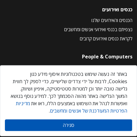
כנסים ואירועים
הכנסים והאירועים שלנו
נצפיתם בכנסי ואירועי אנשים ומחשבים
לקראת כנסים ואירועים קרובים
People & Computers
About Us
באתר זה נעשה שימוש בטכנולוגיות איסוף מידע כגון
Privacy Policy
Cookies, לרבות על ידי צדדים שלישיים, כדי לספק לך חווית
Contact Us
גלישה טובה יותר וכן למטרות סטטיסטיקה, איפיון ושיווק.
Our Events
המשך הגלישה באתר מהווה הסכמתך לכך. למידע נוסף בנושא
ואפשרות לנהל את השימוש באמצעים הללו, ראו את
מדיניות
הפרטיות המעודכנת של אנשים ומחשבים
.
אנשים ומחשבים © 2026 – כל הזכויות שמורות
סגירה
Created by