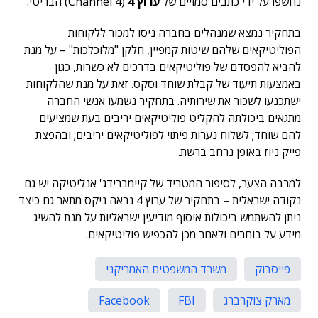
נחשפו על ידי כתבים סמויים של
ערוץ 4
(Channel 4) הבריטי.
בתחקיר נמצא שמנהלים בחברה ניסו למכור ללקוחות
הפוליטיקאים שלהם שיטות קמפיין, חלקן "מלוכלכות" – על מנת
להביא להפסדם של פוליטיקאים בדרכים לא כשרות, כגון
באמצעות תיעוד של קבלת שוחד וסקס. זאת על מנת שהלקוחות
ישתכנעו לשכור את שירותיה. בתחקיר נשמעו אנשי החברה
מתגאים ביכולתה להקליט פוליטיקאים יריבים בעת שמציעים
להם שוחד; לשלוח נערות פיתוי לפוליטיקאים יריבים; ובהפצת
פייק ניוז באופן נרחב ברשת.
למרבה הצער, לסיפור המטריד של קיימברידג' אנליטיקה יש גם
נקודה ישראלית – בתחקיר של ערוץ 4 נראה ניקס מתאר גם כיצד
ניתן להשתמש ביכולות איסוף מודיעין ישראליות על מנת להשיג
מידע על בוחרים ולאחר מכן להכפיש פוליטיקאים.
פייסבוק
משרד המשפטים האמריקני
מארק צוקרברג
FBI
Facebook