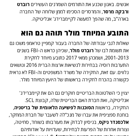
אנשים. באנון שכנע את התורמים השמרנים העשירים
רוברט
ורבקה מרסר
, והמרסרים הסכימו לממן שלוחה של החברה
בארה"ב, מה שהפך למעשה לקיימברידג' אנליטיקה.
התובע המיוחד מולר תוהה גם הוא
שאלות לגבי עבודתה של החברה בעבור קמפיין טראמפ משכו גם
את תשומת לבו של
רוברט מולר
, שכיהן כראש ה-FBI בשנים
2001-2013, ושמכהן ממאי 2017 כתובע מיוחד לחקירת
התערבות רוסיה בבחירות לנשיאות ארצות הברית 2016 ונושאים
נלווים. עם זאת, החקירה של משרד המשפטים וה-FBI לא נראית
כקשורה בהכרח לחקירה בראשותו של היועץ המיוחד מולר.
יצוין כי השלטונות הבריטיים חוקרים גם הם את קיימברידג'
אנליטיקה, ואת חברת האם הבריטית שלה, קבוצת SCL.
החקירה, בראשות
הסוכנות לפשיעה הלאומית של בריטניה
,
בוחנת ספציפית את עברו של מנכ"לה לשעבר של חברת המחקר,
אלכסנדר ניקס
, בניסיון לבדוק את מעורבותו בשוחד, סחיטה,
וצורות אחרות של הפרעות לבחירות, שעדויות על אודותיהם