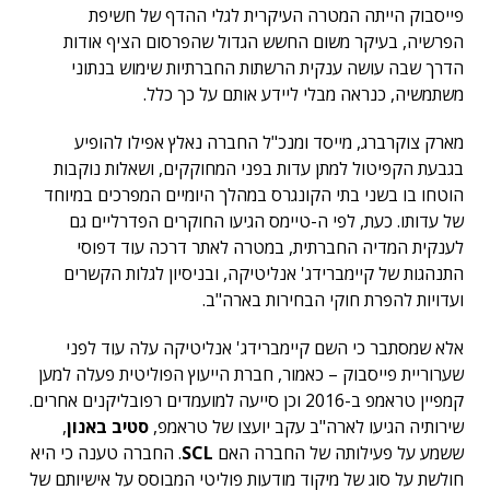
פייסבוק הייתה המטרה העיקרית לגלי ההדף של חשיפת
הפרשיה, בעיקר משום החשש הגדול שהפרסום הציף אודות
הדרך שבה עושה ענקית הרשתות החברתיות שימוש בנתוני
משתמשיה, כנראה מבלי ליידע אותם על כך כלל.
מארק צוקרברג, מייסד ומנכ"ל החברה נאלץ אפילו להופיע
בגבעת הקפיטול למתן עדות בפני המחוקקים, ושאלות נוקבות
הוטחו בו בשני בתי הקונגרס במהלך היומיים המפרכים במיוחד
של עדותו. כעת, לפי ה-טיימס הגיעו החוקרים הפדרליים גם
לענקית המדיה החברתית, במטרה לאתר דרכה עוד דפוסי
התנהגות של קיימברידג' אנליטיקה, ובניסיון לגלות הקשרים
ועדויות להפרת חוקי הבחירות בארה"ב.
אלא שמסתבר כי השם קיימברידג' אנליטיקה עלה עוד לפני
שערוריית פייסבוק – כאמור, חברת הייעוץ הפוליטית פעלה למען
קמפיין טראמפ ב-2016 וכן סייעה למועמדים רפובליקנים אחרים.
שירותיה הגיעו לארה"ב עקב יועצו של טראמפ,
סטיב באנון
,
ששמע על פעילותה של החברה האם
SCL
. החברה טענה כי היא
חולשת על סוג של מיקוד מודעות פוליטי המבוסס על אישיותם של