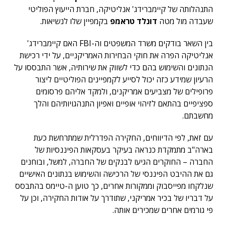
התנהלותה של קיימברידג' אנליטיקה, חברת הייעוץ הפוליטי
שעבדה מול מטה
דונלד טראמפ
בקמפיין שלו לנשיאות.
בין השאר בודקים משרד המשפטים וה-FBI האם קיימברידג'
אנליטיקה הפרה את חוקי הבחירות האמריקניים, על ידי רכישת
הנתונים והשימוש בהם כדי לשווק את שירותיה, אשר התבססו על
הרעיון שמידע כזה יכול לסייע לקמפיינים הפוליטיים ליצור
פרופילים של מצביעים אמריקנים, ולמקד אליהם פרסומים
ספציפיים בהתאם לזיהוי אופיים ואפיון התנהגויותיהם והלך
מחשבתם.
עם זאת, לפי הדיווחים, החקירה הפדרלית שמתרחשת כעת
בארה"ב מתמקדת כנראה בעיקר בעסקאות הפיננסיות של
החברה – החוקרים הגיעו לבנקים של החברה, למשל, ובוחנים
גם את ההיבט הפיננסי של הרכישה והשימוש בנתונים האישיים
שנלקחו מפייסבוק וממקורות אחרים, כך טוען ה-טיימס בהתבסס
על דבריו של בכיר אמריקני, שתודרך על אודות החקירה, וכן על
פי גורמים אחרים שמכירים אותה.