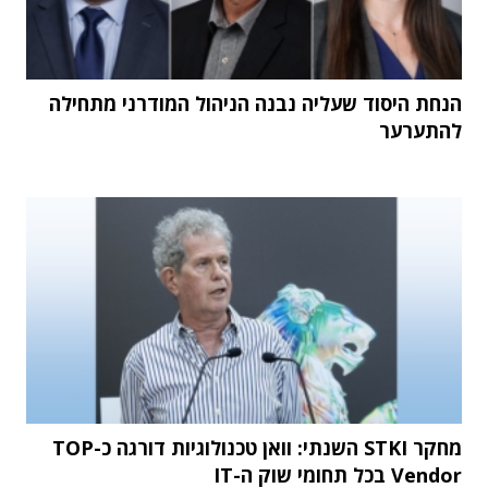
הנחת היסוד שעליה נבנה הניהול המודרני מתחילה
להתערער
מחקר STKI השנתי: וואן טכנולוגיות דורגה כ-TOP
Vendor בכל תחומי שוק ה-IT