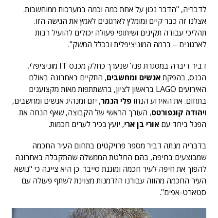
לדבריה, "הדבר נכון על אחת כמה וכמה במערכות ממוחשבות.
אצלנו זה כבר קיים ומומלץ לארגונים לאמץ את הגישה הזו.
תהליכי עבודה תקינים ושיתופי פעולה יכולים להועיל רבות
לארגונים – ברמה המוניציפלית ובכלל המשק".
דביר דיברה במסגרת פנל שנערך כחלק מכנס IT מוניציפלי.
הכנס, בהפקת
אנשים ומחשבים
, התקיים באחרונה באולם
האירועים LAGO בראשון לציון, בהשתתפות מאות מקצוענים
בתחום. את האירוע הנחו
פלי הנמר
, יזם ומנהיג אנשים ומחשבים,
ו
יהודה קונפורטס
, העורך הראשי של הקבוצה, שאף הנחה את
הפנל ביחד עם
אורי בן ארי
, יועץ בכיר לערים חכמות.
בדבריה מנתה דביר מספר פרויקטים בתחום העיר החכמה
שמבוצעים בחיפה, בהם החלטת הממשלה שהתקבלה באחרונה
להפוך את חיפה לעיר חכמה ומוגנת סייבר. כן היא ציינה כי "נושא
העיר החכמה מהווה עבורנו הזדמנות מצוינת לשתף פעולה עם
סטארט-אפים".