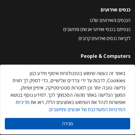
כנסים ואירועים
הכנסים והאירועים שלנו
נצפיתם בכנסי ואירועי אנשים ומחשבים
לקראת כנסים ואירועים קרובים
People & Computers
About Us
באתר זה נעשה שימוש בטכנולוגיות איסוף מידע כגון
Privacy Policy
Cookies, לרבות על ידי צדדים שלישיים, כדי לספק לך חווית
Contact Us
גלישה טובה יותר וכן למטרות סטטיסטיקה, איפיון ושיווק.
Our Events
המשך הגלישה באתר מהווה הסכמתך לכך. למידע נוסף בנושא
ואפשרות לנהל את השימוש באמצעים הללו, ראו את
מדיניות
הפרטיות המעודכנת של אנשים ומחשבים
.
אנשים ומחשבים © 2026 – כל הזכויות שמורות
סגירה
Created by