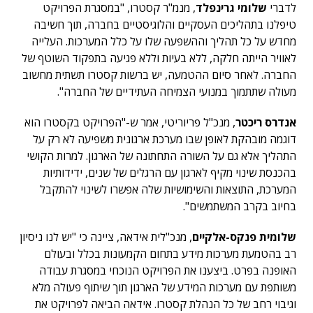
לדברי
שלומי גרינפלד
, מנמ"ר קסטרו, "במסגרת הפרויקט
טיפלנו בתהליכים העסקיים והלוגיסטיים בחברה, תוך חשיבה
מחדש על כל תהליך וההשפעה שלו על כלל המערכות. העלייה
לאוויר הייתה חלקה, ללא בעיות וללא פגיעה בתפקוד השוטף של
החברה. לאחר סיום ההטמעה, יש ברשות קסטרו תשתית מחשוב
מעולה שתתמוך במנועי הצמיחה העתידיים של החברה".
אנדרס ריכטר
, מנכ"ל פריוריטי, אמר ש-"הפרויקט בקסטרו הוא
דוגמה מובהקת לאופן שבו מערכת ארגונית משפיעה לא רק על
התהליך אלא גם על השורה התחתונה של הארגון. למרות הקושי
בהכנסת שינוי מקיף לארגון עם הרגלים של שנים, ידידותיות
המערכת, התוצאות והשימושיות שלה אפשרו לשינוי להתקבל
בחיוב בקרב המשתמשים".
שלומית פנקס-אלקיים
, מנכ"לית אידאה, ציינה כי "יש לנו ניסיון
רב בהטמעת מערכות מידע בתחום הקמעונות בכלל ובעולם
האופנה בפרט. ביצענו את הפרויקט הנוכחי במסגרת עבודה
משותפת עם מערכות המידע של הארגון תוך שיתוף פעולה מלא
וגיבוי רחב של כל הנהלת קסטרו. אידאה הביאה לפרויקט את