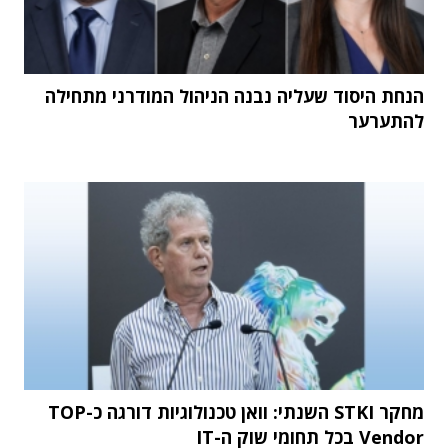
הנחת היסוד שעליה נבנה הניהול המודרני מתחילה
להתערער
מחקר STKI השנתי: וואן טכנולוגיות דורגה כ-TOP
Vendor בכל תחומי שוק ה-IT