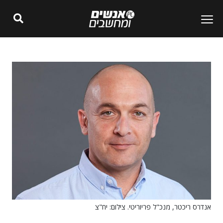
אנדרס ריכטר, מנכ"ל פריוריטי. צילום: יח"צ