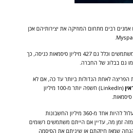
אמנים רבים מתחום המוזיקה את יצירותיהם אכן
מאגר הדטה שדלף מ-Myspace הוא של כ-360 מיליוני משתמשים וכלל גם 427 מיליון סיסמאות כניסה, כך
מו גם בבלוג של החברה.
 הפריצה לאחת הגדולות ביותר עד כה, אם לא
אין
(LinkedIn) חשפה יותר מ-100 מיליון
אם נרשמתם לשירותי Myspace לפני 2013, חשבונכם עלול להיות אחד מ-360 מיליון החשבונות
אבל גם אם לא השתמשתם ב-Myspace כבר מזה זמן מה, עדיין אם הייתם משתמשים רשומים
הנחה שמאז חיזקתם או שיניתם את הסיסמה