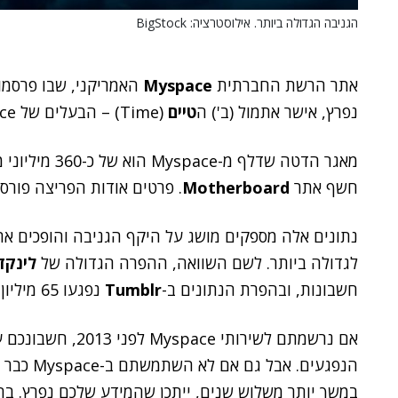
הגניבה הגדולה ביותר. אילוסטרציה: BigStock
אתר הרשת החברתית
Myspace
האמריקני, שבו פרסמו 
נפרץ, אישר אתמול (ב') ה
טיים
(Time) – הבעלים של Myspace.
חשף אתר
Motherboard
. פרטים אודות הפריצה פורס
נתונים אלה מספקים מושג על היקף הגניבה והופכים את
לגדולה ביותר. לשם השוואה, ההפרה הגדולה של
לינקד
חשבונות, ובהפרת הנתונים ב-
Tumblr
נפגעו 65 מיליון סיסמאות.
הנפגעים. 
במשך יותר משלוש שנים, ייתכן שהמידע שלכם נפרץ. ב