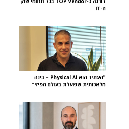
דורגה כ-TOP Vendor בכל תחומי שוק
ה-IT
"העתיד הוא Physical AI – בינה
מלאכותית שפועלת בעולם הפיזי"