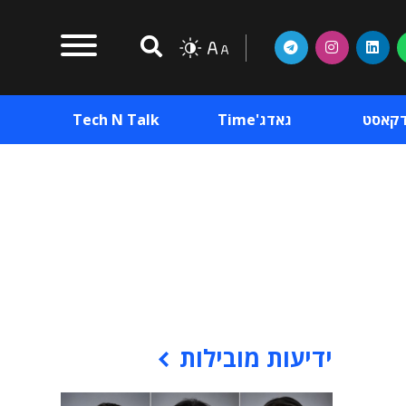
דקאסט
גאדג'Time
Tech N Talk
וכן פרסומי
תוכן פרסומי
וכן פרסומי
ידיעות מובילות