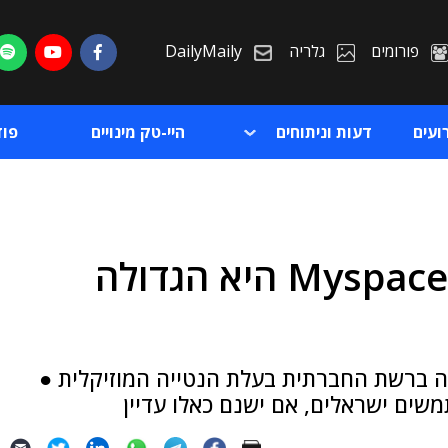
פורומים
גלריה
DailyMaily
ועים
דעות וניתוחים
היי-טק מינויים
פו
אפשר שגניבת הנתונים מ-Myspace היא הגדולה
ת
ת
ה ברשת החברתית בעלת הנטייה המוזיקלית ●
שים ישראלים, אם ישנם כאלו עדיין