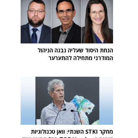
הנחת היסוד שעליה נבנה הניהול
המודרני מתחילה להתערער
מחקר STKI השנתי: וואן טכנולוגיות