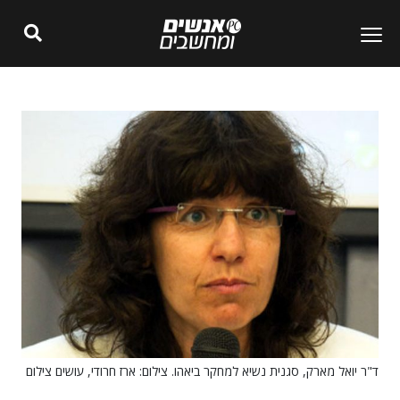
ד"ר יואל מארק, סגנית נשיא למחקר ביאהו. צילום: ארז חרודי, עושים צילום