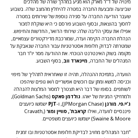
מינויה של ד"ר מארק הוא מגיע במהלך שורה של מהלכים
שביצעה ומבצעת החברה במטרה להיחלץ מהמצב שלה. בשבוע
שעבר הודיעה החברה על סגירה נוספת של שירותים במטרה
לחסוך בהוצאות, ובסוף השבוע פורסם כי היא שוקלת למכור
אפילו את עסקי הליבה שלה: שירותי הדואר, החדשות והחיפוש.
הנהלת החברה הקימה ועדה, שמורכבת מדירקטורים עצמאיים,
שמטרתה לבדוק חלופות אסטרטגיות עבור החברה שנאבקת על
מקומה בשוק האינטרנט הנוכחי. את ההודעה מסר יו"ר חבר
המנהלים של החברה,
מיינארד ווב
, בסוף השבוע.
הוועדה, בתמיכת ההנהלה, תהיה זו שאחראית לתהליך של מיפוי
וכניסה למשא ומתן עם רוכשים אפשריים ו/או גופים שיהפכו
לשותפים. בסופו של דבר היא תצטרך למסור המלצות להנהלה
ולמחזיקי המניות של יאהו.
גולדמן סאקס
(Goldman Sachs),
ג'יי.פי. מורגן
(JPMorgan Chase), ו-
PJT
ישמשו כיועצים
פיננסיים לוועדה, ואילו
קראבת', סוויין ומור
(Cravath,
Swaine & Moore) ישמשו כיועצים משפטיים.
"חבר המנהלים מחויב לבדיקת חלופות אסטרטגיות ובו זמנית