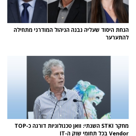
הנחת היסוד שעליה נבנה הניהול המודרני מתחילה
להתערער
מחקר STKI השנתי: וואן טכנולוגיות דורגה כ-TOP
Vendor בכל תחומי שוק ה-IT