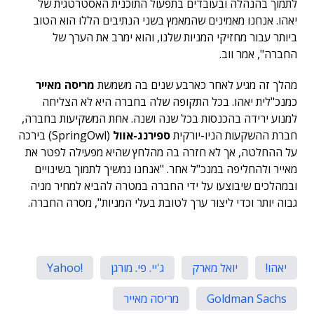
לתמוך בהנהלה ובעובדים בתפעול התוכנית האסטרטגית של
יאהו. אנחנו מאמינים שהמאמץ בשני הנתיבים הללו הוא הטוב
ביותר עבור מחזיקי המניות שלנו, והוא ימרב את הערך של
החברה", אמר ווב.
מהלך זה מגיע לאחר כארבע שנים בה משמשת
מריסה מאייר
כמנכ"לית יאהו. בכל התקופה שלה בחברה היא לא הצליחה
למנוע ירידה בהכנסות בכל שנה ושנה. אחת המשקיעות בחברה,
חברת ההשקעות הניו-יורקית
ספירנג-אוול
(SpringOwl) בירכה
על ההחלטה, אך לא חזרה בה מהלחץ שהיא מפעילה לפטר את
מאייר ולהחליפה במנכ"ל אחר. "אנחנו נמשיך לתמוך בשינויים
ובמהלכים שיבוצעו על ידי החברה במטרה להביא למחיר מניה
גבוה יותר וכדי ליצור ערך לטובת בעלי המניות", מסרה החברה.
יאהו!
יואל מארק
ג'יי. פי. מורגן
!Yahoo
Goldman Sachs
מריסה מאייר