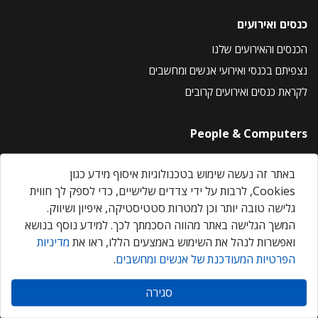
כנסים ואירועים
הכנסים והאירועים שלנו
נצפיתם בכנסי ואירועי אנשים ומחשבים
לקראת כנסים ואירועים קרובים
People & Computers
About Us
באתר זה נעשה שימוש בטכנולוגיות איסוף מידע כגון
Privacy Policy
Cookies, לרבות על ידי צדדים שלישיים, כדי לספק לך חווית
Contact Us
גלישה טובה יותר וכן למטרות סטטיסטיקה, איפיון ושיווק.
Our Events
המשך הגלישה באתר מהווה הסכמתך לכך. למידע נוסף בנושא
ואפשרות לנהל את השימוש באמצעים הללו, ראו את
מדיניות
הפרטיות המעודכנת של אנשים ומחשבים
.
אנשים ומחשבים © 2026 – כל הזכויות שמורות
סגירה
Created by