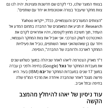
בצוותי המוצר שלנו, כדי לקדם שם חדשנות ומצוינות. יהיה לנו גם
צוות מחקר שיעבוד בצורה אוטונומית או יחד עם שותפים".
"הצוותים המעורבים והעצמאיים, ככלל, ייקראו Yahoo
Research. זו תניע את המאמצים של החברה בתחום המדע אל
העתיד, תוך חשיבה מחוץ לקופסה, ויהיו אחראיים לקדם את
האינטרנט לשוק הצרכני. אני אוביל את צוות המחקר העצמאי,
ויחד עם בן שאהשהאני ושאר השותפים, נוביל את פעילויות
המחקר לאורכה ולרוחבה של החברה", הוסיפה.
ד"ר מארק הצטרפה ליאהו לאחר שניהלה במשך כשלוש שנים
את מעבדות המחקר של
גוגל
(Google) בחיפה ולפני כן עבדה
במשך 17 שנים במעבדות המחקר של
יבמ
(IBM) בעיר. היא
פרשה מגוגל לאחר שהחברה איחדה את מרכזי המו"פ שלה
בחיפה ובתל אביב.
עוד ניסיון של יאהו להיחלץ מהמצב
הקשה