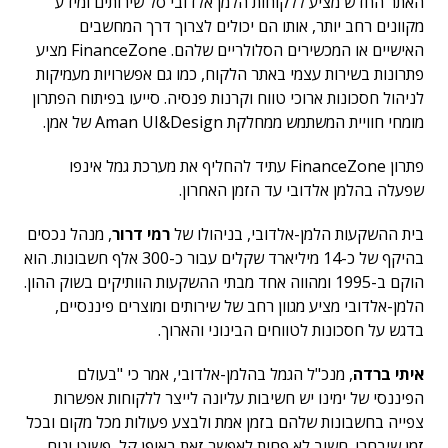
האתר החדש מציע ללקוחות הלמן אלדובי סל שירותים ומידע
מקוונים רחב יותר, אותו הם יכולים לצרוך דרך המחשבים
האישיים או המכשירים הסלולריים שלהם. FinanceZone מציע
פתרונות בשירות עצמי באתר הלקוח, כמו גם אפשרויות מעמיקות
לניהול חסכונות ארוכי טווח וקרנות פנסיה. סייעו בפיתוח הפתרון
מומחי חוויית המשתמש ממחלקת Aman UI&Design של אמן.
פתרון FinanceZone עתיד להחליף את מערכת גמל אינפו
שפעלה בהלמן אלדובי עד הזמן האחרון.
בית ההשקעות הלמן-אלדובי, בניהולו של
רמי דרור
, מנהל נכסים
בהיקף של כ-14 מיליארד שקלים עבור כ-300 אלף חשבונות. הוא
הוקם ב-1995 ומהווה אחד מבתי ההשקעות הוותיקים בשוק ההון.
הלמן-אלדובי מציע מגוון רחב של שירותים ומוצרים פיננסיים,
בדגש על חסכונות לטווחים הבינוני והארוך.
איתי ברדה
, מנכ"ל הגמל בהלמן-אלדובי, אמר כי "בעולם
הפיננסי של ימינו יש חשיבות עליונה לייצר ללקוחות אפשרות
צפייה בחשבונות שלהם בזמן אמת ולבצע פעולות מכל מקום ובכל
זמן שיבחרו. חשוב לא פחות לאפשר זאת באופן קל, פשוט ונוח.