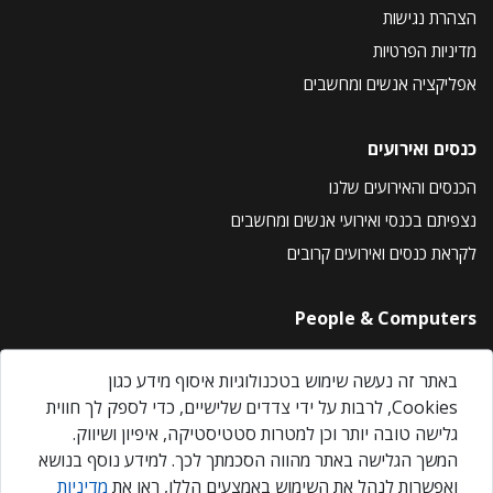
הצהרת נגישות
מדיניות הפרטיות
אפליקציה אנשים ומחשבים
כנסים ואירועים
הכנסים והאירועים שלנו
נצפיתם בכנסי ואירועי אנשים ומחשבים
לקראת כנסים ואירועים קרובים
People & Computers
About Us
באתר זה נעשה שימוש בטכנולוגיות איסוף מידע כגון
Privacy Policy
Cookies, לרבות על ידי צדדים שלישיים, כדי לספק לך חווית
Contact Us
גלישה טובה יותר וכן למטרות סטטיסטיקה, איפיון ושיווק.
Our Events
המשך הגלישה באתר מהווה הסכמתך לכך. למידע נוסף בנושא
ואפשרות לנהל את השימוש באמצעים הללו, ראו את
מדיניות