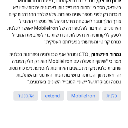
יונתן טורצקי,
מנכ"ל חברת אקסטנד, נציגת MobileIron
בישראל, מסר כי "תחום המובייל נותן לארגונים יכולות שהיו לא
מוכרות רק לפני מספר שנים ספורות. אלא שלצד ההזדמנות קיים
צורך הולך וגובר לאבטחת מידע וניהול של מכשירי המובייל
הארגוניים. החיבור לפלטפורמה של MobileIron יאפשר לכלנית
לספק ללקוחותיה את היכולות הנדרשות כדי לשלב את המובייל
כגורם קריטי ומשמעותי בפעילותם העסקית."
נמרוד הירשהור
ן, CTO ומנהל אגף טכנולוגיה ופתרונות בכלנית
מסר כי "שיתוף הפעולה עם MobileIron הוא רק חלק ממגמה
שחברת כלנית מקדמת בשנים האחרונות להטמעת מערכות מסוג
זה, וזאת מתוך הכרותה בחשיבות הניוד הארגוני ובהשתלבות
נכונה ומבוקרת של יישומי המובייל השונים בארגונים."
כלנית
MobileIron
extend
אקסנטד