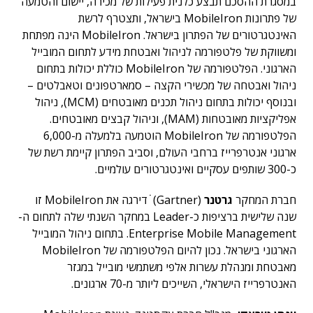
במסגרת ההסכם תבצע כלנית פעילות של מכירה, יישום והטמעה
של פתרונות MobileIron בישראל, ותצטרף לרשת
האינטגרטורים של הפתרון בישראל. MobileIron הינה מפתחת
ומשווקת של פלטפורמה לניהול ואבטחת מידע לתחום המובייל
הארגוני. הפלטפורמה של MobileIron כוללת יכולות בתחום
ניהול ואבטחה של מכשירי הקצה – סמארטפונים וטאבלטים –
ובנוסף יכולות בתחום ניהול תכנים מאובטחים (MCM), ניהול
אפליקציות מאובטחות (MAM), וניהול קבצים מאובטחים.
הפלטפורמה של MobileIron הוטמעה בלמעלה מ-6,000
ארגוני אנטרפרייז ברחבי העולם, וסביב הפתרון קיימת רשת של
כ-300 שותפים עסקיים ואינטגרטורים עולמיים.
חברת המחקר
גרטנר
(Gartner) ׁׁ דירגה את MobileIron זו
שנה שלישית ברציפות כ-Leader במחקר השנתי שלה לתחום ה-
Enterprise Mobile Management. בתחום ניהול המובייל
הארגוני בישראל. נכון להיום הפלטפורמה של MobileIron
מאבטחת ומנהלת עשרות אלפי משתמשי מובייל במגזר
האנטרפרייז הישראלי, השייכים ליותר מ-70 ארגונים.