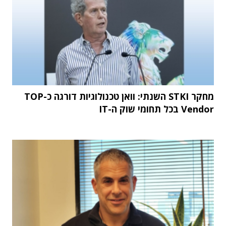
מחקר STKI השנתי: וואן טכנולוגיות דורגה כ-TOP
Vendor בכל תחומי שוק ה-IT