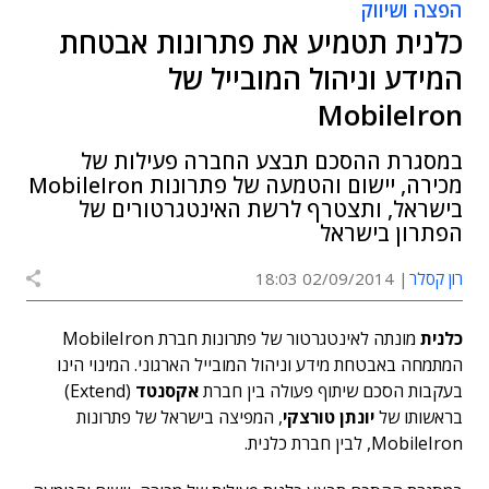
הפצה ושיווק
כלנית תטמיע את פתרונות אבטחת
המידע וניהול המובייל של
MobileIron
במסגרת ההסכם תבצע החברה פעילות של
מכירה, יישום והטמעה של פתרונות MobileIron
בישראל, ותצטרף לרשת האינטגרטורים של
הפתרון בישראל
רון קסלר
02/09/2014 18:03
כלנית
מונתה לאינטגרטור של פתרונות חברת MobileIron
המתמחה באבטחת מידע וניהול המובייל הארגוני. המינוי הינו
בעקבות הסכם שיתוף פעולה בין חברת
אקסנטד
(Extend)
בראשותו של
יונתן טורצקי
, המפיצה בישראל של פתרונות
MobileIron, לבין חברת כלנית.