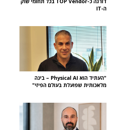
דורגה כ-TOP Vendor בכל תחומי שוק
ה-IT
"העתיד הוא Physical AI – בינה
מלאכותית שפועלת בעולם הפיזי"