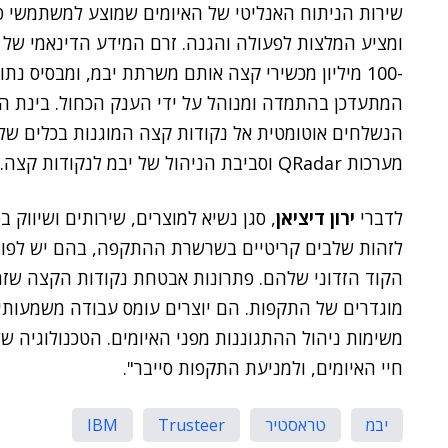
שירות הניתוח האנליטי של האיומים שמוצע למשתמשי טר
ומציע המלצות לפעולה והגנה. זרם המידע הדינאמי של נ
המתעדכן בהתמדה ומנוהל על ידי הענק הכחול. בינת ה
הנשלחים אוטומטית אל נקודות קצה המוגנות בכלים של
מערכות QRadar וסביבת הניהול של יבמ לנקודות קצה.
לדברי
ירון דיציאן
, סגן נשיא למוצרים, שירותים ושיווק
לזהות שלבים קריטיים בשרשרת ההתקפה, בהם יש לפורצ
הקוד הזדוני שלהם. פתרונות אבטחת נקודות הקצה שזמי
מוגדרים של התקפות. הם יוצרים עומס עבודה משמעותי
משימות ניהול ההתגוננות מפני האיומים. הטכנולוגיה 
חיי האיומים, ולמניעת התקפות סייבר".
יבמ
טראסטיר
Trusteer
IBM