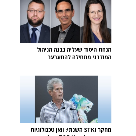
הנחת היסוד שעליה נבנה הניהול
המודרני מתחילה להתערער
מחקר STKI השנתי: וואן טכנולוגיות