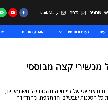
פורומים
גלריה
DailyMaily
ועים
דעות וניתוחים
היי-טק מינויים
פו
 מכשירי קצה מבוססי
ת
ת
יתוח אנליטי של דפוסי התנהגות של משתמשים,
ת כל הסכנות שבשלבי ההתקפה: מהחדירה