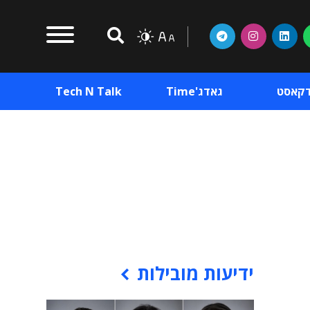
דקאסט
גאדג'Time
Tech N Talk
וכן פרסומי
תוכן פרסומי
וכן פרסומי
ידיעות מובילות