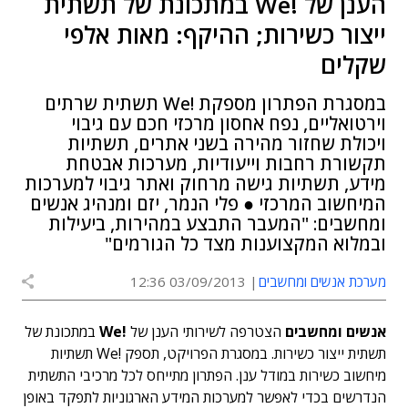
הענן של !We במתכונת של תשתית
ייצור כשירות; ההיקף: מאות אלפי
שקלים
במסגרת הפתרון מספקת !We תשתית שרתים
וירטואליים, נפח אחסון מרכזי חכם עם גיבוי
ויכולת שחזור מהירה בשני אתרים, תשתיות
תקשורת רחבות וייעודיות, מערכות אבטחת
מידע, תשתיות גישה מרחוק ואתר גיבוי למערכות
המיחשוב המרכזי ● פלי הנמר, יזם ומנהיג אנשים
ומחשבים: "המעבר התבצע במהירות, ביעילות
ובמלוא המקצוענות מצד כל הגורמים"
מערכת אנשים ומחשבים
03/09/2013 12:36
אנשים ומחשבים
הצטרפה לשירותי הענן של
!We
במתכונת של
תשתית ייצור כשירות. במסגרת הפרויקט, תספק !We תשתיות
מיחשוב כשירות במודל ענן. הפתרון מתייחס לכל מרכיבי התשתית
הנדרשים בכדי לאפשר למערכות המידע הארגוניות לתפקד באופן