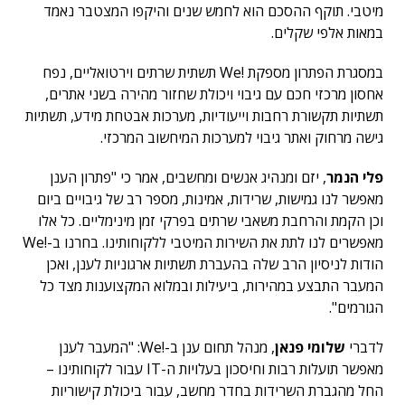
מיטבי. תוקף ההסכם הוא לחמש שנים והיקפו המצטבר נאמד
במאות אלפי שקלים.
במסגרת הפתרון מספקת !We תשתית שרתים וירטואליים, נפח
אחסון מרכזי חכם עם גיבוי ויכולת שחזור מהירה בשני אתרים,
תשתיות תקשורת רחבות וייעודיות, מערכות אבטחת מידע, תשתיות
גישה מרחוק ואתר גיבוי למערכות המיחשוב המרכזי.
פלי הנמר
, יזם ומנהיג אנשים ומחשבים, אמר כי "פתרון הענן
מאפשר לנו גמישות, שרידות, אמינות, מספר רב של גיבויים ביום
וכן הקמת והרחבת משאבי שרתים בפרקי זמן מינימליים. כל אלו
מאפשרים לנו לתת את השירות המיטבי ללקוחותינו. בחרנו ב-!We
הודות לניסיון הרב שלה בהעברת תשתיות ארגוניות לענן, ואכן
המעבר התבצע במהירות, ביעילות ובמלוא המקצוענות מצד כל
הגורמים".
לדברי
שלומי פנאן
, מנהל תחום ענן ב-!We: "המעבר לענן
מאפשר תועלות רבות וחיסכון בעלויות ה-IT עבור לקוחותינו –
החל מהגברת השרידות בחדר מחשב, עבור ביכולת קישוריות