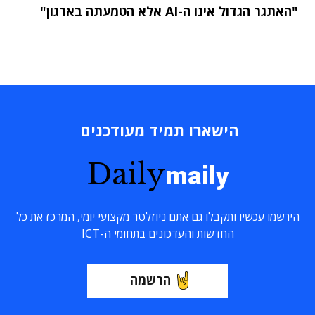
"האתגר הגדול אינו ה-AI אלא הטמעתה בארגון"
הישארו תמיד מעודכנים
Daily
maily
הירשמו עכשיו ותקבלו גם אתם ניוזלטר מקצועי יומי, המרכז את כל
החדשות והעדכונים בתחומי ה-ICT
הרשמה