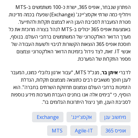
הפתרון שנבחר, אופיס 365, ישרת כ-100 משתמשים ב-MTS
ויחליף כמה שרתי אקסצ'יינג' (Exchange) שפעלו בכמה מדינות.
מטרת המעברת לסביבת הענן היא לצמצם תקלות ולהתייעל.
באמצעות אופיס 365 יכולים ב-MTS לנהל בצורה מרוכזת את כל
מערך הדואר האלקטרוני של המשתמשים ברחבי העולם. בנוסף,
חוסכת אופיס 365 הוצאות הקשורות לגיבוי ולשעות העבודה של
אנשי IT. זאת, לצד גידול בזמינות הדואר האלקטרוני וצמצום
מספר התקלות של המערכת.
לדברי
איתן בר
, מנכ"ל MTS, "עבור ארגון גלובלי כמונו, המעבר
לענן חוסך משאבים רבים כתוצאה מצמצום תקלות, הגדלת
הזמינות ברחבי העולם וצמצום תחזוקת השרתים בחברה". הוא
הוסיף, כי "בימים אלה אנו בוחנים העברת מערכות מידע נוספות
לסביבת הענן, תוך ניצול היתרונות הגלומים בו".
מיחשוב ענן
אקסצ'יינג'
Exchange
אופיס 365
Agile-IT
MTS