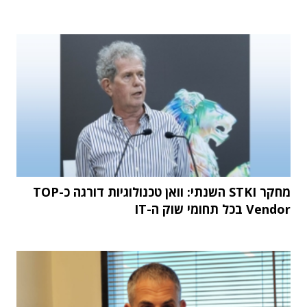
מחקר STKI השנתי: וואן טכנולוגיות דורגה כ-TOP
Vendor בכל תחומי שוק ה-IT