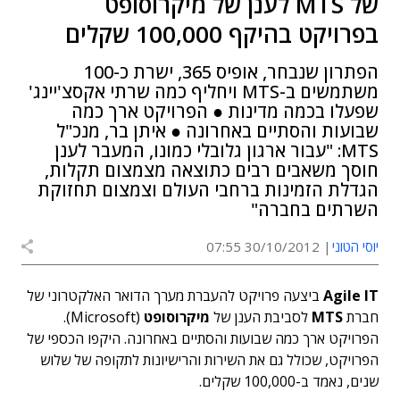
של MTS לענן של מיקרוסופט
בפרויקט בהיקף 100,000 שקלים
הפתרון שנבחר, אופיס 365, ישרת כ-100
משתמשים ב-MTS ויחליף כמה שרתי אקסצ'יינג'
שפעלו בכמה מדינות ● הפרויקט ארך כמה
שבועות והסתיים באחרונה ● איתן בר, מנכ"ל
MTS: "עבור ארגון גלובלי כמונו, המעבר לענן
חוסך משאבים רבים כתוצאה מצמצום תקלות,
הגדלת הזמינות ברחבי העולם וצמצום תחזוקת
השרתים בחברה"
יוסי הטוני
30/10/2012 07:55
Agile IT
ביצעה פרויקט להעברת מערך הדואר האלקטרוני של
חברת
MTS
לסביבת הענן של
מיקרוסופט
(Microsoft).
הפרויקט ארך כמה שבועות והסתיים באחרונה. היקפו הכספי של
הפרויקט, שכולל גם את השירות והרישיונות לתקופה של שלוש
שנים, נאמד ב-100,000 שקלים.