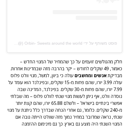
פוסט משותף על ידי ‏‎Orbin- Sweets around the world‎‏ (@‏‎orbin_‎‏)
חלק מהגולשים זועמים על כך שהמחיר של המנוי החדש –
כאמור, 49 שקלים לחודש – יקר בהרבה מזה שבמדינות אחרות.
מבדיקת
אנשים ומחשבים
עולה כי ביוון, למשל, מנוי וולט פלוס
עולה 3.99 יורו, שהם פחות מ-15 שקלים, ובפינלנד הוא עומד על
7.99 יורו, שהם פחות מ-30 שקלים. בפינלנד, המדינה שבה
נוסדה וולט, אף ניתן לעשות מנוי שנתי לוולט פלוס – מה שבלתי
אפשרי בינתיים בישראל – ולשלם 65.88 יורו, שהם קצת יותר
מ-240 שקלים. כלומר, גם אחרי הנחה שבדרך כלל ניתנת על מנוי
שנתי, נראה שמדובר במחיר נמוך מזה שוולט הייתה גובה אם
המנוי השנתי היה מוצע גם בארץ. כך גם מינימום ההזמנה