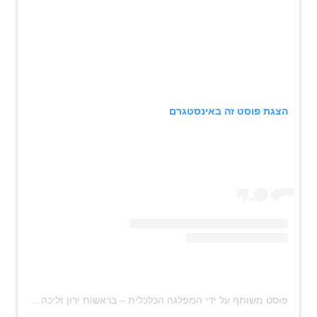
הצגת פוסט זה באינסטגרם
פוסט משותף על ידי ‏‎המפלגה הכלכלית – בראשות ירון זליכה‎‏ (@‏‎hakalkalit‎‏)