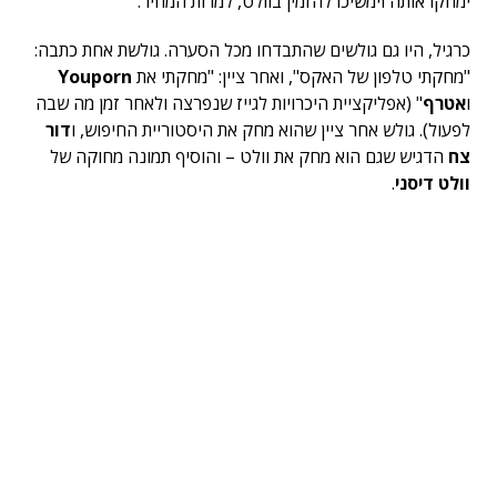
ימחקו אותה וימשיכו להזמין בוולט, למרות המחיר.
כרגיל, היו גם גולשים שהתבדחו מכל הסערה. גולשת אחת כתבה:
"מחקתי טלפון של האקס", ואחר ציין: "מחקתי את
Youporn
ו
אטרף
" (אפליקציית היכרויות לגייז שנפרצה ולאחר זמן מה שבה
לפעול). גולש אחר ציין שהוא מחק את היסטוריית החיפוש, ו
דור
צח
הדגיש שגם הוא מחק את וולט – והוסיף תמונה מחוקה של
וולט דיסני
.