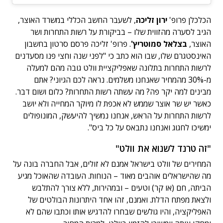
הכלכלן פרופ'
ירון זליכה
, לשעבר החשב הכללי במשרד האוצר,
הגיב לסערה מהזווית שלו – בביקורת על רשות התחרות ושר
האוצר,
בצלאל סמוטריץ'
. פרופ' זליכה פרסם סרטון בחשבון
האינסטגרם שלו, שבו הוא כתב כי "לפני שנה וחצי פנו מסעדנים
לרשות התחרות בתלונה שאפליקציית וולט גובה מהם למעלה
מ-30% מהמחיר שאנחנו משלמים. נראה לכם הגיוני? אתם
מבינים למה יקר פה? מה עשתה רשות התחרות? כלום ושום דבר.
כאשר יש שר אוצר שממש לא אכפת לו מיוקר המחייה ולא יושב
לרשות התחרות על הראש, אנחנו נמשיך להיעשק, המונופולים
ימשיכו לחגוג ואנחנו נתבאס על כל ביס".
"זה טרנד לשנוא את וולט"
המחירים של וולט בישראל אמנם לא זולים, אבל החברה בונה על
מה שהישראלים אוהבים מאוד – הנוחות. העובדה שהאוכל מגיע
הביתה, חם (או קר) וטעים – ובמהירות, ללא צורך להתלבש
ולצאת מפתח הדלת. ואמנם, זהו אחד היתרונות הבולטים של
האפליקציה, והיו גולשים שבחרו להדגיש אותו וכתבו שהם לא