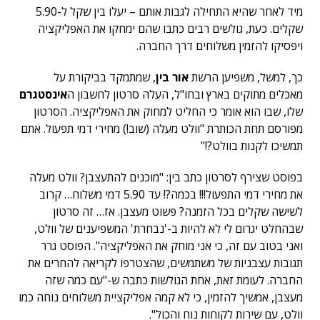
מיד לאחר שהיא התחילה לגבות אותם – יעלו בין שקל ל-5.90
שקלים. כעת, גולשים רבים כתבו שהם ימחקו את האפליקציה
ויפסיקו להזמין משלוחים דרך החברה.
כך, למשל, משפיען הרשת
אור בין
, שמתמקד בביקורת על
מאכלים מתוקים בארץ ובחו"ל, העלה סרטון לחשבון ה
אינסטגרם
שלו, שבו הוא אומר כי החליט למחוק את האפליקציה. הסרטון
מפורסם תחת הכותרת "וולט מעלה (שוב!) מחירי דמי תפעול. אתם
תמשיכו לקנות בוולט?!"
בפוסט שצירף לסרטון כתב בין: "מוכנים להתעצבן? וולט מעלה
את מחירי דמי התפעול!!! בכמה?! עד 5.90 דמי משלוח… קרוב
לשישה שקלים בכל הזמנה? פשוט מעצבן. אז… זה סרטון
שבהחלט יגרום לי לא להיות ב-'נבחרת' המשפיענים של וולט,
ואני בטוב עם זה, כי אני מוחק את האפליקציה". הפוסט גרר
תגובות עצבניות של משתמשים, שהצטרפו לקריאה להחרים את
החברה. לעומת זאת, אחת הגולשות כתבה ש-"עם כמה שזה
מעצבן, אמשיך להזמין, כי לא קמה אפליקציית משלוחים נוחה כמו
וולט, עם שירות לקוחות נוח והכול".