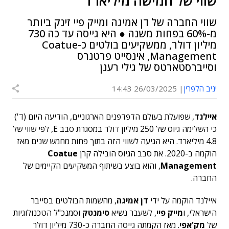
שווי של חמישה מיליארד
שווי החברה של דן אמיגה ומייק פיי זינק ביותר
מ-60% בפחות משנה ● היא גייסה עד כה 730
מיליון דולר, ממשקיעים בולטים כ-Coatue
Management, אינסייט פרטנרס
וסייברסטארטס של גילי רענן
יניב הלפרין
26/03/2025 14:43
איילנד
, שפועלת בעולם הדפדפנים הארגוניים, הודיעה היום (ד')
כי השלימה גיוס של 250 מיליון דולר במסגרת סבב E, לפי שווי של
4.8 מיליארד. היא הגיעה לשווי הזה בתוך פחות מחמש שנים מאז
הוקמה ב-2020. את סבב הגיוס הובילה קרן
Coatue
Management
, והוא בוצע בשיתוף המשקיעים הקיימים של
החברה.
איילנד הוקמה על ידי
דן אמיגה
, מהשמות הבולטים בסייבר
הישראלי, ו
מייק פיי
, לשעבר נשיא
סימנטק
וסמנכ"ל הטכנולוגיות
של
מק'אפי
. מאז הקמתה גייסה החברה כ-730 מיליון דולר