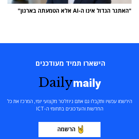
"האתגר הגדול אינו ה-AI אלא הטמעתה בארגון"
הישארו תמיד מעודכנים
Daily
maily
הירשמו עכשיו ותקבלו גם אתם ניוזלטר מקצועי יומי, המרכז את כל
החדשות והעדכונים בתחומי ה-ICT
הרשמה