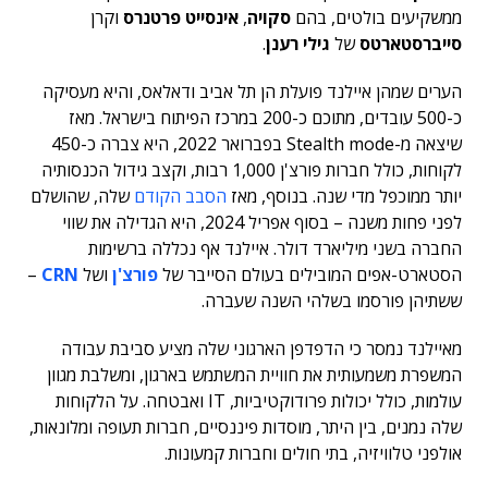
ממשקיעים בולטים, בהם
סקויה
,
אינסייט פרטנרס
וקרן
סייברסטארטס
של
גילי רענן
.
הערים שמהן איילנד פועלת הן תל אביב ודאלאס, והיא מעסיקה
כ-500 עובדים, מתוכם כ-200 במרכז הפיתוח בישראל. מאז
שיצאה מ-Stealth mode בפברואר 2022, היא צברה כ-450
לקוחות, כולל חברות פורצ'ן 1,000 רבות, וקצב גידול הכנסותיה
יותר ממוכפל מדי שנה. בנוסף, מאז
הסבב הקודם
שלה, שהושלם
לפני פחות משנה – בסוף אפריל 2024, היא הגדילה את שווי
החברה בשני מיליארד דולר. איילנד אף נכללה ברשימות
הסטארט-אפים המובילים בעולם הסייבר של
פורצ'ן
ושל
CRN
–
ששתיהן פורסמו בשלהי השנה שעברה.
מאיילנד נמסר כי הדפדפן הארגוני שלה מציע סביבת עבודה
המשפרת משמעותית את חוויית המשתמש בארגון, ומשלבת מגוון
עולמות, כולל יכולות פרודוקטיביות, IT ואבטחה. על הלקוחות
שלה נמנים, בין היתר, מוסדות פיננסיים, חברות תעופה ומלונאות,
אולפני טלוויזיה, בתי חולים וחברות קמעונות.