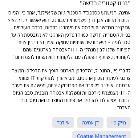
"בנינו קטגוריה חדשה"
אמיגה, המשמש כסמנכ"ל הטכנולוגיות של איילנד, אמר כי "הגיוס
הנוכחי מהווה אבן דרך משמעותית עבורנו, והוא יאפשר לנו להאיץ
את קצב החדשנות ולבסס את מעמדנו בתחום, ברמה העולמית.
בניית קטגוריה חדשה כמו הדפדפן הארגוני לא מתבססת רק על
טכנולוגיה – היא דורשת שותפות עמוקה ואמון הדדי בין צוותי
הפיתוח שלנו לבין מנהלי ה-IT והאבטחה בארגונים שהם
לקוחותינו. שיתוף הפעולה עם הלקוחות הוא מפתח להצלחתנו".
לדברי פיי, המנכ"ל, "הדפדפן הארגוני הופך את הדפדפן ממוצר
צרכני לפתרון מוכוון ארגונים, ומביא ערך למחלקות IT וצוותי
אבטחה. איילנד משפרת את הפרודוקטיביות, מפשטת את מערך
ה-IT, מצמצמת מורכבויות ומשלבת אבטחה מובנית. סבב הגיוס
הנוכחי יסייע לנו להרחיב את פיתוח המוצרים ואת גיוסי כוח
האדם".
מייק פיי
דן אמיגה
איילנד
Coatue Management