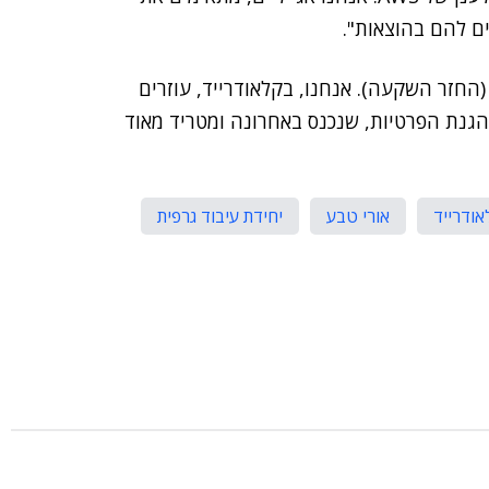
ים להם בהוצאות".
מה שמעניין את ארגוני האנטרפרייז הוא רגולציה ו-ROI (החזר השקעה). אנחנו, בקלאודרייד, עוזרים
ת האלה, כולל על רקע התיקון ה-13 לחוק הגנת הפרטיות, שנכנס באחרונה ומטריד מאוד
אודרייד
אורי טבע
יחידת עיבוד גרפית