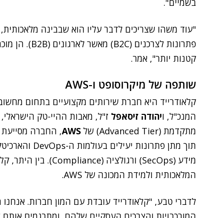
בשמיים".
"עוד משהו שצריכים לדבר עליו הוא שבבינה מלאכותית,
פתרונות לצרכנים
קטנות יותר", אמר.
שותפה של מיקרוסופט ו-AWS
קלאודרייד היא חברת שירותים מקצועיים בתחום מחשוב הענן, שנ
המנכ"ל, ו
יהודה זיסאפל
ז"ל, מאבות ההיי-טק הישראלי, 
מתקדמת (Advanced Tier) של
AWS
, החברה מסייעת 
מידע (SecOps) ורגולציה
המלאכותית ולמידת המכונה של AWS.
לדברי טבע, "קלאודרייד עובדת עם המון חברות. אנחנו 