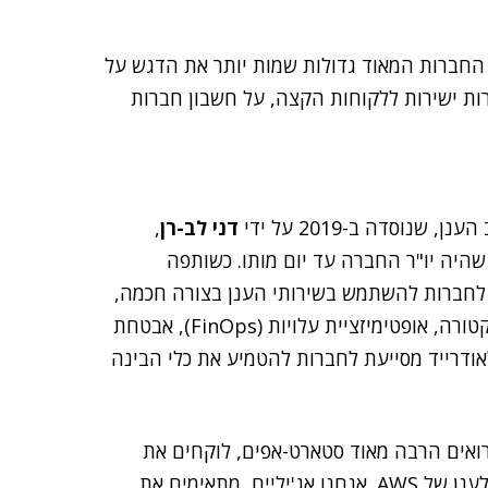
 החברות המאוד גדולות שמות יותר את הדגש על
 (B2C) מאשר לארגונים (B2B). הן מוכרות ישירות ללקוחות הקצה, על חשבון חברות
וסדה ב-2019 על ידי
דני לב-רן
,
שהיה יו"ר החברה עד יום מותו. כשותפה
לחברות להשתמש בשירותי הענן בצורה חכמה,
תוך מתן פתרונות יעילים בעולמות ה-DevOps והארכיטקטורה, אופטימיזציית עלויות (FinOps), אבטחת
 (Compliance). בין היתר, קלאודרייד מסייעת לחברות להטמיע את כלי הבינה
רואים הרבה מאוד סטארט-אפים, לוקחים את
המורכבויות והצרכים העסקיים שלהם, ומתרגמים אותם לענן של AWS. אנחנו אג'יליים, מתאימים את