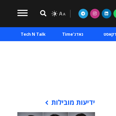
דקאסט
גאדג'Time
Tech N Talk
וכן פרסומי
תוכן פרסומי
וכן פרסומי
ידיעות מובילות