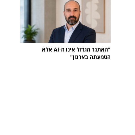
"האתגר הגדול אינו ה-AI אלא
הטמעתה בארגון"