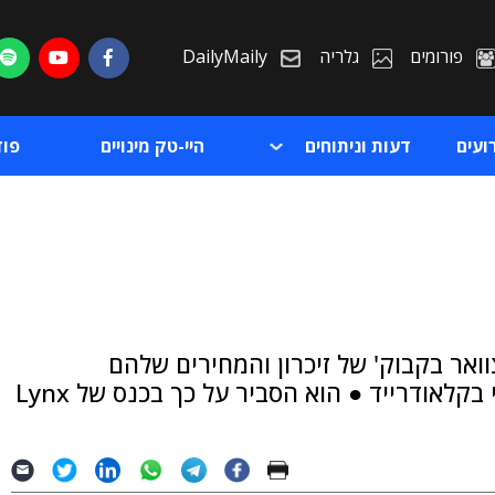
פורומים
גלריה
DailyMaily
ועים
דעות וניתוחים
היי-טק מינויים
פו
ת
אר בקבוק' של זיכרון והמחירים שלהם
ת
בשמיים", אמר אורי טבע, סמנכ"ל פיתוח עסקי בקלאודרייד ● הוא הסביר על כך בכנס של Lynx