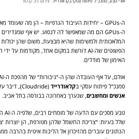
אורי טבע, סמנכ"ל פיתוח עסקי בקלאודרייד.
צילום: ניב קנטור
ה-GPUs הם מה שמאפשר לה לנסוע. יש אף שמגדירי
המלאכותית ולמשימות שהיא מבצעת, משום שהן יכולות 
הפשוטים שה-AI דורשת במקום אחד, מקודמות על ידי חברות ענק כמו
האימון של מודלים.
אולם, על אף העובדה שהן ה-"גיבורות" של מהפכת ה-AI, יש סביב ה-GPUs הרבה בעיות.
סמנכ"ל פיתוח עסקי ב
קלאודרייד
(Cloudride), דיבר עליהן בכנס Cloud for StartUps של Lynx מבית
אנשים ומחשבים
, שנערך באחרונה בבורסה בתל אביב.
שלל בעיות: "צריכת החשמל שלהן מטורפת, הן יוצרות 'צו
הנתונים עוברים מהזיכרון אל הליבות איטית בהרבה ממ