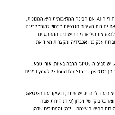
ה-GPUs – יחידות העיבוד הגרפיות – הן מה שעומד מאחורי ה-AI. אם הבינה המלאכותית היא המכונית,
ם את יחידות העיבוד הגרפיות כ-"מושלמות" לבינה
לבצע את מיליארדי החישובים המתמטיים
אנבידיה
ומקצרות מאוד את
אורי טבע
,
טבע מסכים עם הדעה של מומחים רבים, שלפיה ה-AI היא בועה. לדבריו, יש איתה, ובעיקר עם ה-GPUs,
ואר בקבוק' של זיכרון (כי המהירות שבה
הירות החישוב עצמה – י"ה) והמחירים שלהן