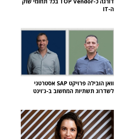
דורגה כ-TOP Vendor בכל תחומי שוק
ה-IT
וואן הובילה פרויקט SAP אסטרטגי
לשדרוג תשתיות המחשוב ב-ג'וינט