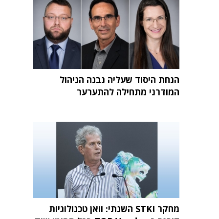
הנחת היסוד שעליה נבנה הניהול
המודרני מתחילה להתערער
מחקר STKI השנתי: וואן טכנולוגיות