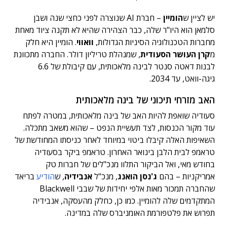
יש לציין ש
הומיין
– חברת AI שנוצרה לפני כחצי שנה ושבן
סלמאן הוא היו"ר שלה, כבר הצהירה שהיא לא תקנה ציוד מאחת
מחברות הטכנולוגיה הסיניות הגדולות,
וואווי
. הומיין היא חלק
מ
קרן העושר הסעודית
, שמנהלת טריליון דולר. החברה מתכוונת
לבנות דאטה סנטר לבינה מלאכותית, עם קיבולת של 6.6
גיגה-וואט, עד 2034.
האב מזרחי תיכוני של בינה מלאכותית
סעודיה שואפת להיות האב של בינה מלאכותית, במטרה לפתח
עוד מקור הכנסות, לצד תעשיית הנפט – שהוא משאב מתכלה.
השאיפות האלה קיבלו ביטוי במיוחד לאחר כניסתו המחודשת של
טראמפ לבית הלבן בינואר האחרון. טראמפ ביקר בסעודיה
בחודש מאי, ואל הביקור התלוו מנכ"לים של חברות טק
אמריקניות – בהם
ג'נסן הואנג
, מנכ"ל
אנבידיה
, ש
הודיע
בריאד
שהחברה תמכור מאות אלפי יחידות של שבבי Blackwell
המתקדמים שלה להומיין. כמו כן, כחלק מהעסקה, אנבידיה
תפרוש את פלטפורמת האומניברס שלה במדינה.