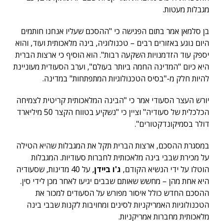
מגבלות מעטות.
בן סלמאן אמר בתום הפגישה כי "ההסכם שעליו אנחנו חותמים
היום נוגע באזורים רבים – טכנולוגיה, בינה מלאכותית ועוד, והוא
יספק עוד הזדמנויות השקעה רבות". הוא הוסיף כי ארצות הברית
היא כיום "המדינה החמה ביותר בעולם", וערב הסעודית מעוניינת
להיות חלק מ-"בסיס הטכנולוגיות המתפתחות" במדינה.
יורש העצר הסעודי אמר כי "הבינה המלאכותית קריטית לצמיחה
הכלכלית של סעודיה" וציין כי "נשקיע בטווח הקצר 50 מיליארד
דולר בסמיקונדקטורים".
במסגרת ההסכם, ארצות הברית תקל את המגבלות שהיא הטילה
על מכירת שבבי בינה מלאכותית לחברות סעודיות. המגבלות
הוטלו על ידי הנשיא הקודם,
ג'ו ביידן
, על 40 מדינות, שסעודיה
היא אחת מהן – מחשש שאותם שבבים יגיעו לאחר מכן לידי סין.
ההסכם החדש כולל איסור מפורש על הסעודים למכור את
הטכנולוגיות האמריקניות לסינים ומחויבות לקנות שבבי בינה
מלאכותית מחברות אמריקניות.