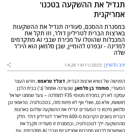
תגדיל את ההשקעה בטכנו'
אמריקנית
במסגרת ההסכם, סעודיה תגדיל את ההשקעות
בארצות הברית לטריליון דולר, וזו תקל את
המגבלות שהוטלו על מכירת שבבי AI מתקדמים
למדינה - ובפרט להומיין, שבן סלמאן הוא היו"ר
שלה
יניב הלפרין
19/11/2025 14:28
הפגישה של נשיא ארצות הברית,
דונלד טראמפ
, ויורש העצר
הסעודי,
מוחמד בן סלמאן
, שנערכה אתמול (ג') בבית הלבן
עסקה לא רק במכירת מטוסי F35 לממלכה – צעד שממנו ישראל
חוששת, אלא גם, ואולי אף לא פחות מזה, בטכנולוגיה. טראמפ ובן
סלמאן סיכמו כי הסעודים יגדילו את ההשקעה שלהם בארצות
הברית בשנים הקרובות מ-600 מיליארד לטריליון דולר. חלק
מההשקעה ילך לטכנולוגיה, ובמסגרת זו סעודיה תקבל את
האפשרות לרכוש מחברות אמריקניות שבבי AI מתקדמים, עם