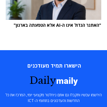
"האתגר הגדול אינו ה-AI אלא הטמעתה בארגון"
הישארו תמיד מעודכנים
Daily
maily
הירשמו עכשיו ותקבלו גם אתם ניוזלטר מקצועי יומי, המרכז את כל
החדשות והעדכונים בתחומי ה-ICT