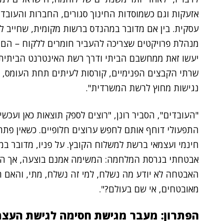
אזעקות וגם כשמוסדות החינוך סגורים, החברות והעובד
עסקית. בין אם מדובר במהנדס ברשות מקומית, שחייב לה
מנהלת פרויקטים שצריכה להעביר חומרים ללקוח – הם 
שרתי הקבצים הפנימיים, קורסות לעיתים תחת העומס, או
נגישות מחוץ לרשת המשרדית".
"העובדים", הסביר רונן, "רוצים לספק תוצאות כאן ועכשי
התפעולי דוחף אותם לחפש ערוצים חלופיים. כשאין פתרון
חינמי ועצמאי ברשת למשלוח הקובץ. על פניו, מדובר במסי
אבטחתי בגרסת המלחמה: המשימה אמנם בוצעה, אך האר
האבטחה לא יודע מה נשלח, למי זה נשלח, מתי, והאם 
מאובטחים, אי שם בעולם?".
הפתרון: מעבר מגישת חסימה לגישת העצ