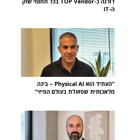
דורגה כ-TOP Vendor בכל תחומי שוק
ה-IT
"העתיד הוא Physical AI – בינה
מלאכותית שפועלת בעולם הפיזי"