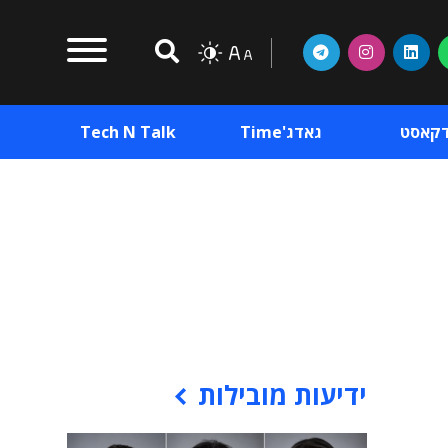
דקאסט
גאדג'Time
Tech N Talk
וכן פרסומי
תוכן פרסומי
וכן פרסומי
ידיעות מובילות