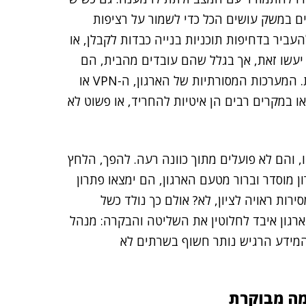
ים במשק עושים הכל כדי לשמור על רציפות
עביר בדחיפות תוכניות בנייה כבדות לקבלן, או
יעשו זאת, אך בגלל שהם עובדים מהבית, הם
יעשו זאת ממחשבם הביתי ודרך רשת האינטרנט הביתית. המערכות המסורתיות של הארגון, ה-VPN או
 במקרים רבים הן איטיות להחריד, או פשוט לא
ו, והם לא פועלים מתוך כוונה רעה. להפך, הלחץ
 מוסדר וברור מטעם הארגון, הם ימצאו פתרון
רות ראויה לציון, לא? אולם כך נולד כשל
גון איבד לחלוטין את השליטה והבקרה: מנהל
המידע הרגיש נותר חשוף בשרתים לא
מה מבוקרת