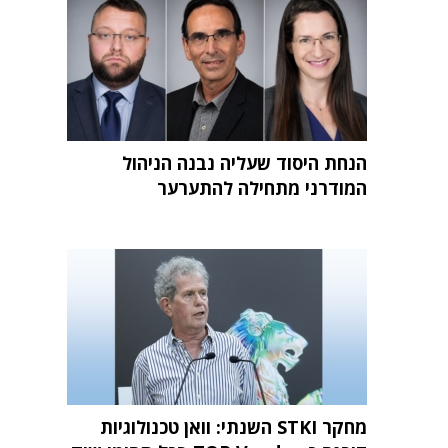
הנחת היסוד שעליה נבנה הניהול
המודרני מתחילה להתערער
מחקר STKI השנתי: וואן טכנולוגיות