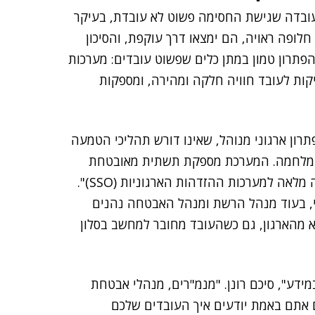
 בעובדה שגישת החסימה פשוט לא עובדת, בעיקר
לופה ראויה, הם ימצאו דרך עוקפת, והסיכון
הפתרון טמון במתן כלים שפשוט עובדים: מערכות
Manag) ארגוניות, שמעניקות לעובד חוויה חלקה ומהירה, ומספקות
פתרון ארגוני מנוהל, שאינו דורש תהליכי הטמעה
זמן מלחמה. המערכת מספקת תשתית מאובטחת
להעברת קבצים בנפחים עצומים, והיא כוללת אינטגרציה מלאה למערכות ההזדהות הארגוניות (SSO)".
י, בעוד מנהל הרשת ומנהל האבטחה נהנים
א מהארגון, גם כשהעובד מחובר למחשב בסלון
מידע", סיכם רונן. "מנמ"רים, מנהלי אבטחת
ם אתם באמת יודעים איך העובדים שלכם