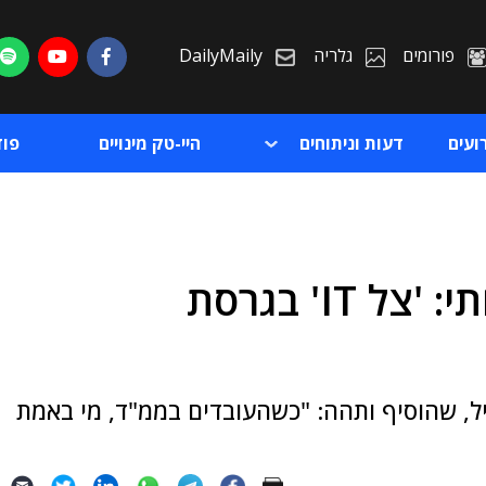
פורומים
גלריה
DailyMaily
ועים
דעות וניתוחים
היי-טק מינויים
פו
"כיום נוסף עוד כשל אבטחתי: 'צל IT' בגרסת
ת
ת
יל, שהוסיף ותהה: "כשהעובדים בממ"ד, מי באמת