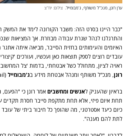
ערן רונן, מנכ"ל משותף, ג'מבומייל.
צילום: יח"צ
"כבר היינו בסרט הזה: משבר הקורונה לימד את המשק 
והתרגלנו לנהל שגרת עבודה מבוזרת. אך המציאות שנכפ
האיומים והעימותים בחזית הסייבר, מביאה איתה אתגר 
עובדים רוצים לספק תוצאות כאן ועכשיו, ועורכים 'קיצור
ראויה לציון, מתחולל כשל אבטחתי, בדמות 'צל המחשוב', ה-Shadow IT בגרסת המלחמה", 
רונן
, מנכ"ל משותף ומנהל אבטחת מידע ב
ג'מבומייל
(JUMBOmail).
בראיון שהעניק ל
אנשים ומחשבים
אמר רונן כי "הפעם,
תחת איום פיזי, אלא תחת מתקפת סייבר חסרת תקדים על
כיום כיעד אסטרטגי, מה שהופך כל חיבור ביתי של עובד 
לתת להם מענה".
לדבריו, "לאחר יותר משנתיים של לוחמה, הישראלים למ