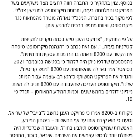
בנוסף, צוין בתחקיר כי החברה חווה לחצים מצד משקיעים בשל
הפרויקט והמלחמה בעזה, ותרומת מיקרוסופט למודיעין צה"לי.
לפי מקור בכיר בחברה, המנכ"ל נאדלה מוטרד מהמחאות נגד
מיקרוסופט, וצוותו מחפש דרכים להרגיע אותן.
על פי התחקיר, "פרויקט הענן סייע בכמה מקרים לתקיפות
קטלניות בעזה…". עם זאת נכתב כי "הנהגת מיקרוסופט טיפחה
את הקשר עם 8200 וראתה בו הזדמנות עסקית ותדמיתית".
מהמסמכים שדלפו ניתן היה ללמוד כי בפגישה בנובמבר 2021
בסיאטל אמר נאדלה שהשותפות עם 8200 "ממש קריטית",
והגדיר את הפרויקט המשותף כ"רגע רב-עוצמה עבור המותג
שלנו". מיקרוסופט העריכה שהעבודה עם 8200 תניב לה מאות
מיליוני דולרים בחמש שנים, וכמות המידע המאוחסן – תגדל פי
10.
מקורות ב-8200 אמרו כי פרויקט הענן נחשב ל"בייבי" של שריאל,
וטענו כי הוא קידם אותו על אף החששות – ביטחון המידע,
האפשרות שמיקרוסופט תיתבע בחו"ל, והעובדה שכלכלית היה
משתלם יותר לרכוש עצמאית את השרתים. שיראל, כזכור, התפטר