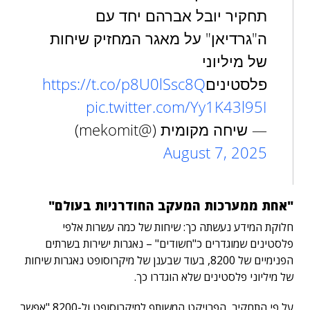
תחקיר יובל אברהם יחד עם
ה"גרדיאן" על מאגר המחזיק שיחות
של מיליוני
פלסטינים
https://t.co/p8U0lSsc8Q
pic.twitter.com/Yy1K43l95I
— שיחה מקומית (@mekomit)
August 7, 2025
"אחת ממערכות המעקב החודרניות בעולם"
חלוקת המידע נעשתה כך: שיחות של כמה עשרות אלפי
פלסטינים שמוגדרים כ"חשודים" – נאגרות ישירות בשרתים
הפנימיים של 8200, בעוד שבענן של מיקרוסופט נאגרות שיחות
של מיליוני פלסטינים שלא הוגדרו כך.
על פי התחקיר, הפרויקט המשותף למיקרוסופט ול-8200 "אפשר