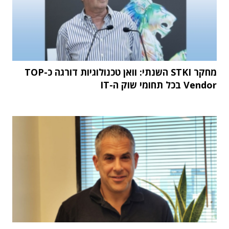
מחקר STKI השנתי: וואן טכנולוגיות דורגה כ-TOP
Vendor בכל תחומי שוק ה-IT