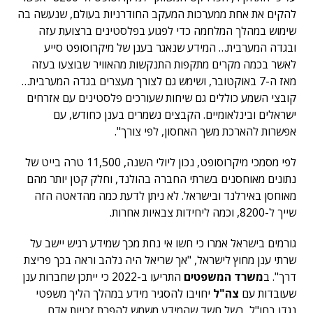
להקים את אחת ממערכות המעקב החודרניות בעולם, שנעשה בה
שימוש במהלך המלחמה כדי לפגוע בפלסטינים ברצועת עזה
ובגדה המערבית… המידע שנאגר בענן של מיקרוסופט
סייע
לאשר בכמה מקרים מתקפות התנקשות מהאוויר שבוצעו בעזה
מאז ה-7 באוקטובר, ושימש גם לצורך מעצרים בגדה המערבית…
קובצי השמע כוללים גם שיחות שעורכים פלסטינים עם אזרחים
ישראלים ובינלאומיים. הקבצים נשמרים בענן כחודש, עם
אפשרות להארכת משך האחסון, לפי צורך".
לפי מסמכי מיקרוסופט, נכון ליולי השנה, 11,500 טרה בייט של
נתונים מאוחסנים בשרתי החברה בהולנד, וחלק קטן יותר מהם
מאוחסן באירלנד ובישראל. לא ניתן לדעת כמה מהדאטה הזה
שייך ל-8200, וכמה ליחידות צבאיות אחרות.
גורמים בישראל אמרו כי חשו אי נחת מכך שמידע רגיש יישב על
שרתי ענן מחוץ לישראל, "אך
שריאל
היה נלהב וראה בכך פריצת
דרך". ב
משרד המשפטים
התריעו ב-2022 כי ייתכן שחברות ענן
שעובדות עם
צה"ל
יחויבו להסגיר מידע במהלך הליך משפטי
נגדן בחו"ל, בשל חשד שהמידע משמש להפרת זכויות אדם