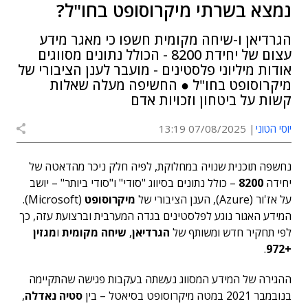
נמצא בשרתי מיקרוסופט בחו"ל?
הגרדיאן ו-שיחה מקומית חשפו כי מאגר מידע
עצום של יחידת 8200 - הכולל נתונים מסווגים
אודות מיליוני פלסטינים - מועבר לענן הציבורי של
מיקרוסופט בחו"ל ● החשיפה מעלה שאלות
קשות על ביטחון וזכויות אדם
יוסי הטוני
07/08/2025 13:19
נחשפה תוכנית שנויה במחלוקת, לפיה חלק ניכר מהדאטה של
יחידה
8200
– כולל נתונים בסיווג "סודי" ו"סודי ביותר" – יושב
על אז'ור (Azure), הענן הציבורי של
מיקרוסופט
(Microsoft).
המידע האגור נוגע לפלסטינים בגדה המערבית וברצועת עזה, כך
לפי תחקיר חדש ומשותף של
הגרדיאן
,
שיחה מקומית
ו
מגזין
.
+972
ההגירה של המידע המסווג נעשתה בעקבות פגישה שהתקיימה
בנובמבר 2021 במטה מיקרוסופט בסיאטל – בין
סטיה נאדלה
,