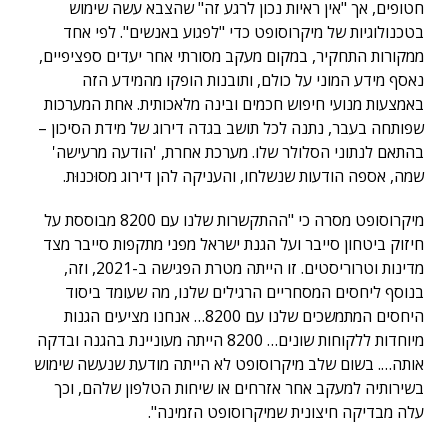
חטופים, אך "אין ראיות נכון לרגע זה" שהצבא עשה שימוש
בטכנולוגיות של מיקרוסופט כדי "לפגוע באנשים". לפי אחד
ממקורות התחקיר, במקום מעקב מסורתי אחר יעדים ספציפיים,
נאסף מידע המוני על כולם, ותובנות הופקו מהמידע הזה
באמצעות מנועי חיפוש חכמים ובינה מלאכותית. אחת המערכות
שפותחה בעבר, נתנה לכל תושב בגדה דירוג של מידת הסיכון –
בהתאם לנתוני הסלולר שלו. מערכת אחרת, 'הודעה מרעישה'
שמה, אספה הודעות שנשלחו, והעניקה להן דירוג מסוּכנוּת.
מיקרוסופט מסרה כי "ההתקשרות שלנו עם 8200 מבוססת על
חיזוק ביטחון סייבר ועל הגנת ישראל מפני מתקפות סייבר מצד
מדינות וטרוריסטים. זו הייתה מטרת הפגישה ב-2021, וזה,
בנוסף ליחסים המסחריים הרגילים שלנו, מה שעומד ביסוד
היחסים המתמשכים שלנו עם 8200… אנחנו מציעים הגנות
מיוחדות ללקוחות שונים… 8200 הייתה מעוניינת בהגנה ובדקה
אותה…. בשום שלב מיקרוסופט לא הייתה מודעת שנעשה שימוש
בשירותיה למעקב אחר אזרחים או שיחות הטלפון שלהם, וכך
עלה מבדיקה חיצונית שמיקרוסופט הזמינה".