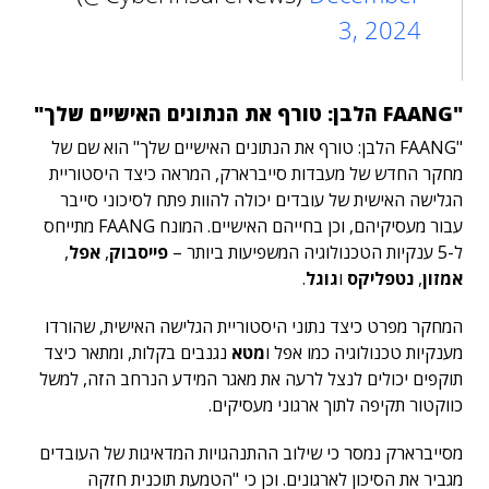
3, 2024
"FAANG הלבן: טורף את הנתונים האישיים שלך"
"FAANG הלבן: טורף את הנתונים האישיים שלך" הוא שם של
מחקר החדש של מעבדות סייברארק, המראה כיצד היסטוריית
הגלישה האישית של עובדים יכולה להוות פתח לסיכוני סייבר
עבור מעסיקיהם, וכן בחייהם האישיים. המונח FAANG מתייחס
ל-5 ענקיות הטכנולוגיה המשפיעות ביותר –
פייסבוק
,
אפל
,
אמזון
,
נטפליקס
ו
גוגל
.
המחקר מפרט כיצד נתוני היסטוריית הגלישה האישית, שהורדו
מענקיות טכנולוגיה כמו
אפל
ו
מטא
נגנבים בקלות, ומתאר כיצד
תוקפים יכולים לנצל לרעה את מאגר המידע הנרחב הזה, למשל
כווקטור תקיפה לתוך ארגוני מעסיקים.
מסייברארק נמסר כי שילוב ההתנהגויות המדאיגות של העובדים
מגביר את הסיכון לארגונים. וכן כי "הטמעת תוכנית חזקה