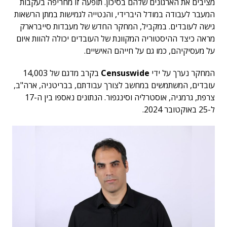
מציבים את הארגונים שלהם בסיכון. תופעה זו מחריפה בעקבות
המעבר לעבודה במודל היברידי, והנטייה לגמישות במתן הרשאות
גישה לעובדים. במקביל, המחקר החדש של מעבדות סייברארק
מראה כיצד ההיסטוריה המקוונת של העובדים יכולה להוות איום
על מעסיקיהם, כמו גם על חייהם האישיים.
המחקר נערך על ידי
Censuswide
בקרב מדגם של 14,003
עובדים, המשתמשים במחשב לצורך עבודתם, בבריטניה, ארה"ב,
צרפת, גרמניה, אוסטרליה וסינגפור. הנתונים נאספו בין ה-17
ל-25 באוקטובר 2024.