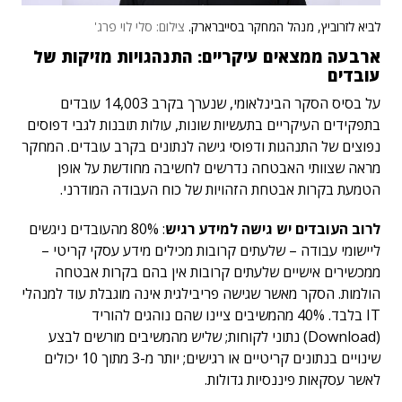
לביא לזרוביץ, מנהל המחקר בסייברארק.
צילום: סלי לוי פרג'
ארבעה ממצאים עיקריים: התנהגויות מזיקות של
עובדים
על בסיס הסקר הבינלאומי, שנערך בקרב 14,003 עובדים
בתפקידים העיקריים בתעשיות שונות, עולות תובנות לגבי דפוסים
נפוצים של התנהגות ודפוסי גישה לנתונים בקרב עובדים. המחקר
מראה שצוותי האבטחה נדרשים לחשיבה מחודשת על אופן
הטמעת בקרות אבטחת הזהויות של כוח העבודה המודרני.
לרוב העובדים יש גישה למידע רגיש
: 80% מהעובדים ניגשים
ליישומי עבודה – שלעתים קרובות מכילים מידע עסקי קריטי –
ממכשירים אישיים שלעתים קרובות אין בהם בקרות אבטחה
הולמות. הסקר מאשר שגישה פריבילגית אינה מוגבלת עוד למנהלי
IT בלבד. 40% מהמשיבים ציינו שהם נוהגים להוריד
(Download) נתוני לקוחות; שליש מהמשיבים מורשים לבצע
שינויים בנתונים קריטיים או רגישים; יותר מ-3 מתוך 10 יכולים
לאשר עסקאות פיננסיות גדולות.