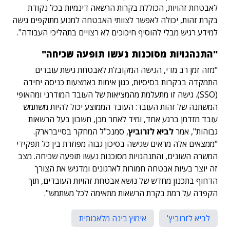
לאבטחת זהויות, הכוללת בקרות הרשאה דינמיות בכל נקודת
בקרת זהות, יכולה לאפשר לצוותי האבטחה למנוע מתוקפים גישה
למידע רגיש מבלי להוסיף חיכוכים לא רצויים בתהליכי העבודה".
"התנהגויות מסוכנות נעשו תופעה שכיחה"
"מזה זמן רב מדי, הגישה המקובלת לאבטחת גישת עובדים
התמקדה בבקרות בסיסיות, כגון אימות באמצעות כניסה יחידה
(SSO). גישה זו מתעלמת מהמציאות של העובד המודרני ומהאופי
המשתנה של זהות העובד: העובד הממוצע יכול להיות משתמש
עובד מזדמן ברגע אחד, ומיד לאחר מכן, חשבון בעל הרשאות
גבוהות", אמר
לביא לזרוביץ
, סמנכ"ל המחקר בסייברארק.
"ממצאים אלה מראים שגישה בסיכון גבוה מפוזרת בין כל תפקידי
המשרה השונים, והתנהגויות מסוכנות נעשו תופעה שכיחה. מצב
זה יוצר בעיות אבטחה חמורות לארגונים ומדגיש את הצורך
הדחוף בתכנון מחדש של נושא אבטחת זהויות העובדים, תוך
הקפדה על רמת בקרת הרשאות מתאימה לכל משתמש".
לביא לזרוביץ'
אימוץ בינה מלאכותית