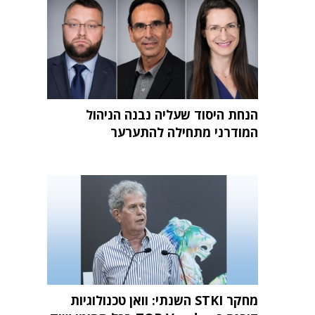
הנחת היסוד שעליה נבנה הניהול
המודרני מתחילה להתערער
מחקר STKI השנתי: וואן טכנולוגיות