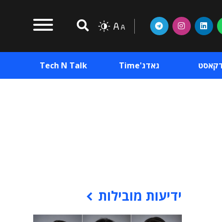
דקאסט
גאדג'Time
Tech N Talk
וכן פרסומי
תוכן פרסומי
וכן פרסומי
ידיעות מובילות