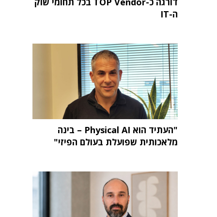
דורגה כ-TOP Vendor בכל תחומי שוק
ה-IT
"העתיד הוא Physical AI – בינה
מלאכותית שפועלת בעולם הפיזי"