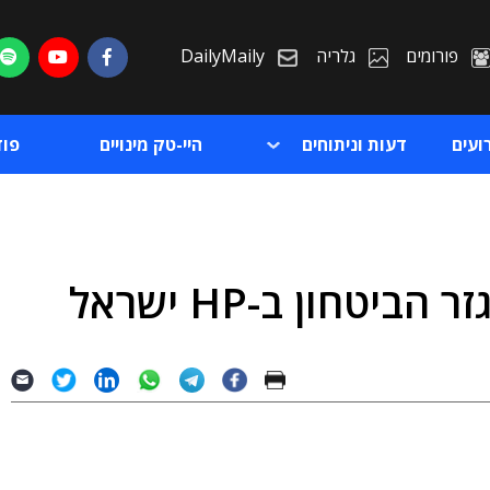
פורומים
גלריה
DailyMaily
ועים
דעות וניתוחים
היי-טק מינויים
פו
טחון ב-HP ישראל
ת
ת