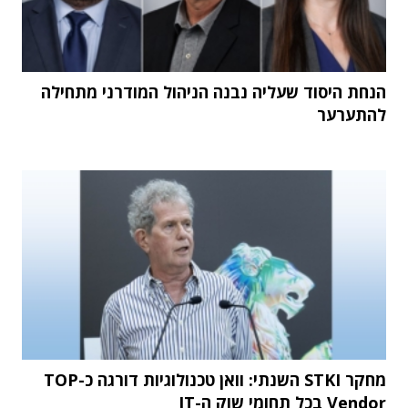
הנחת היסוד שעליה נבנה הניהול המודרני מתחילה
להתערער
מחקר STKI השנתי: וואן טכנולוגיות דורגה כ-TOP
Vendor בכל תחומי שוק ה-IT