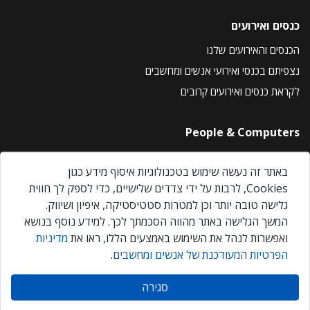
כנסים ואירועים
הכנסים והאירועים שלנו
נצפיתם בכנסי ואירועי אנשים ומחשבים
לקראת כנסים ואירועים קרובים
People & Computers
About Us
באתר זה נעשה שימוש בטכנולוגיות איסוף מידע כגון
Privacy Policy
Cookies, לרבות על ידי צדדים שלישיים, כדי לספק לך חווית
Contact Us
גלישה טובה יותר וכן למטרות סטטיסטיקה, איפיון ושיווק.
Our Events
המשך הגלישה באתר מהווה הסכמתך לכך. למידע נוסף בנושא
ואפשרות לנהל את השימוש באמצעים הללו, ראו את
מדיניות
הפרטיות המעודכנת של אנשים ומחשבים
.
אנשים ומחשבים © 2026 – כל הזכויות שמורות
סגירה
Created by