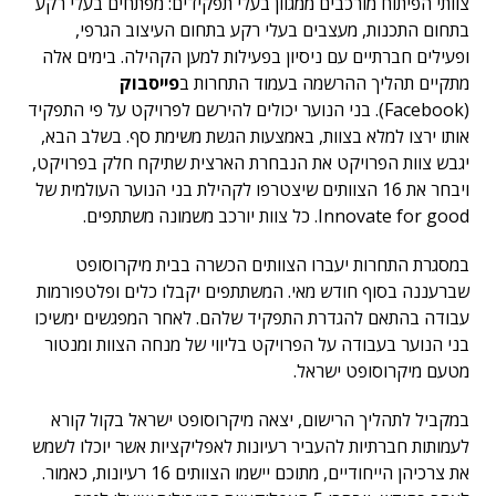
צוותי הפיתוח מורכבים ממגוון בעלי תפקידים: מפתחים בעלי רקע
בתחום התכנות, מעצבים בעלי רקע בתחום העיצוב הגרפי,
ופעילים חברתיים עם ניסיון בפעילות למען הקהילה. בימים אלה
מתקיים תהליך ההרשמה בעמוד התחרות ב
פייסבוק
(Facebook). בני הנוער יכולים להירשם לפרויקט על פי התפקיד
אותו ירצו למלא בצוות, באמצעות הגשת משימת סף. בשלב הבא,
יגבש צוות הפרויקט את הנבחרת הארצית שתיקח חלק בפרויקט,
ויבחר את 16 הצוותים שיצטרפו לקהילת בני הנוער העולמית של
Innovate for good. כל צוות יורכב משמונה משתתפים.
במסגרת התחרות יעברו הצוותים הכשרה בבית מיקרוסופט
שברעננה בסוף חודש מאי. המשתתפים יקבלו כלים ופלטפורמות
עבודה בהתאם להגדרת התפקיד שלהם. לאחר המפגשים ימשיכו
בני הנוער בעבודה על הפרויקט בליווי של מנחה הצוות ומנטור
מטעם מיקרוסופט ישראל.
במקביל לתהליך הרישום, יצאה מיקרוסופט ישראל בקול קורא
לעמותות חברתיות להעביר רעיונות לאפליקציות אשר יוכלו לשמש
את צרכיהן הייחודיים, מתוכם יישמו הצוותים 16 רעיונות, כאמור.