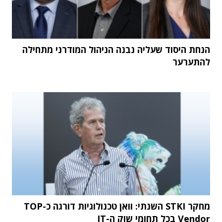
הנחת היסוד שעליה נבנה הניהול המודרני מתחילה
להתערער
מחקר STKI השנתי: וואן טכנולוגיות דורגה כ-TOP
Vendor בכל תחומי שוק ה-IT