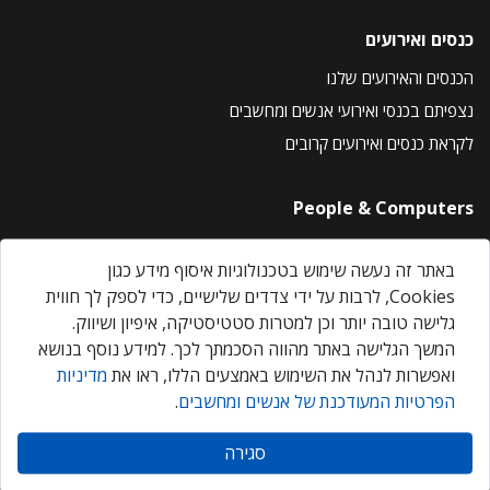
כנסים ואירועים
הכנסים והאירועים שלנו
נצפיתם בכנסי ואירועי אנשים ומחשבים
לקראת כנסים ואירועים קרובים
People & Computers
About Us
באתר זה נעשה שימוש בטכנולוגיות איסוף מידע כגון
Privacy Policy
Cookies, לרבות על ידי צדדים שלישיים, כדי לספק לך חווית
Contact Us
גלישה טובה יותר וכן למטרות סטטיסטיקה, איפיון ושיווק.
Our Events
המשך הגלישה באתר מהווה הסכמתך לכך. למידע נוסף בנושא
ואפשרות לנהל את השימוש באמצעים הללו, ראו את
מדיניות
הפרטיות המעודכנת של אנשים ומחשבים
.
אנשים ומחשבים © 2026 – כל הזכויות שמורות
סגירה
Created by