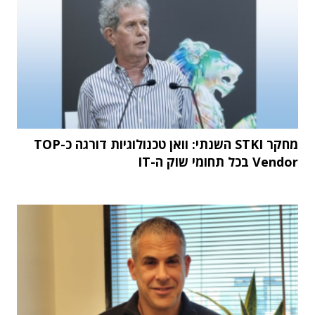
מחקר STKI השנתי: וואן טכנולוגיות דורגה כ-TOP
Vendor בכל תחומי שוק ה-IT