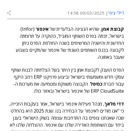
דיילי ציפי
09/03/2025 14:58
קבוצת אמן
, שהיא הנציגה הבלעדית של
אינפור
(Infor)
בישראל, זכתה בפרס השותף המוביל, כהוקרה על תרומתה
החדשנית והישגיה המרשימים בשנה החולפת. הפרס ניתן
לקבוצה בכנס השותפים השנתי של אינפור שהתקיים בשבוע
שעבר באתונה.
הפרס הוענק לקבוצת אמן בין היתר בשל הצלחתה לבנות שותף
עסקי חדש ומשמעותי בישראל וביצוע פרויקט ERP רחב היקף
עבור חברת
כמיפל
. הקבוצה משווקת ומטמיעה את מערכות ה-
ERP CloudSuite של אינפור בישראל ובאזור כולו.
דדי מלאך
, מנהל פעילות אינפור בישראל, אמר בעקבות הזכייה,
כי "אנו מודים לאינפור על הבחירה בנו. שנת 2025 היא בהחלט
שנה שאנחנו צופים בה התרחבות עצומה בשוק הישראלי בענן
ביחד עם השותפות האדירה שלנו עם אינפור. ההצלחה שלנו לא