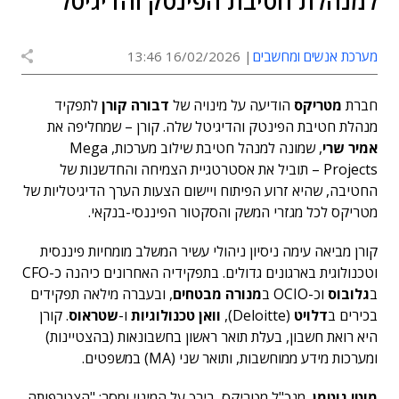
למנהלת חטיבת הפינטק והדיגיטל
מערכת אנשים ומחשבים
16/02/2026 13:46
חברת
מטריקס
הודיעה על מינויה של
דבורה קורן
לתפקיד
מנהלת חטיבת הפינטק והדיגיטל שלה. קורן – שמחליפה את
אמיר שרי
, שמונה למנהל חטיבת שילוב מערכות, Mega
Projects – תוביל את אסטרטגיית הצמיחה והחדשנות של
החטיבה, שהיא זרוע הפיתוח ויישום הצעות הערך הדיגיטליות של
מטריקס לכל מגזרי המשק והסקטור הפיננסי-בנקאי.
קורן מביאה עימה ניסיון ניהולי עשיר המשלב מומחיות פיננסית
וטכנולוגית בארגונים גדולים. בתפקידיה האחרונים כיהנה כ-CFO
ב
גלובוס
וכ-OCIO ב
מנורה מבטחים
, ובעברה מילאה תפקידים
בכירים ב
דלויט
(Deloitte),
וואן טכנולוגיות
ו-
שטראוס
. קורן
היא רואת חשבון, בעלת תואר ראשון בחשבונאות (בהצטיינות)
ומערכות מידע ממוחשבות, ותואר שני (MA) במשפטים.
מוטי גוטמן
, מנכ"ל מטריקס, בירך על המינוי ומסר: "הצטרפותה