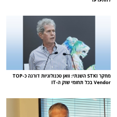
מחקר STKI השנתי: וואן טכנולוגיות דורגה כ-TOP
Vendor בכל תחומי שוק ה-IT