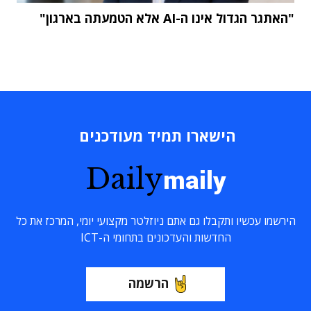
"האתגר הגדול אינו ה-AI אלא הטמעתה בארגון"
הישארו תמיד מעודכנים
Daily
maily
הירשמו עכשיו ותקבלו גם אתם ניוזלטר מקצועי יומי, המרכז את כל
החדשות והעדכונים בתחומי ה-ICT
הרשמה