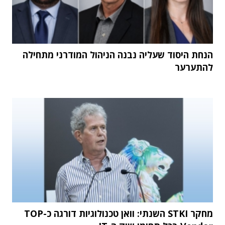
הנחת היסוד שעליה נבנה הניהול המודרני מתחילה
להתערער
מחקר STKI השנתי: וואן טכנולוגיות דורגה כ-TOP