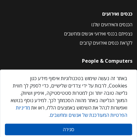
כנסים ואירועים
הכנסים והאירועים שלנו
נצפיתם בכנסי ואירועי אנשים ומחשבים
לקראת כנסים ואירועים קרובים
People & Computers
About Us
באתר זה נעשה שימוש בטכנולוגיות איסוף מידע כגון
Privacy Policy
Cookies, לרבות על ידי צדדים שלישיים, כדי לספק לך חווית
Contact Us
גלישה טובה יותר וכן למטרות סטטיסטיקה, איפיון ושיווק.
Our Events
המשך הגלישה באתר מהווה הסכמתך לכך. למידע נוסף בנושא
ואפשרות לנהל את השימוש באמצעים הללו, ראו את
מדיניות
הפרטיות המעודכנת של אנשים ומחשבים
.
אנשים ומחשבים © 2026 – כל הזכויות שמורות
סגירה
Created by