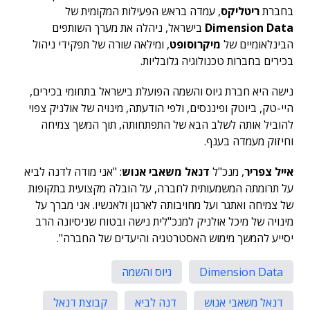
בחברת
ריטליקס
, עמדה בראש הפעילות המקומית של
Dimension Data
בישראל, ניהלה את מערך השותפים
הבינלאומיים של
מיקרוסופט
, ומילאה שורה של תפקידי ניהול
בכירים בחברות טכנולוגיה גלובליות.
נישה היא חברת גיוס והשמה הפועלת בישראל בתחומי בכירים,
היי-טק, ביוטק ופיננסים, ולפי הודעתה, מינויה של אולניק צפוי
להוביל אותה לשלב הבא של התפתחותה, תוך המשך צמיחה
וחיזוק מעמדה בענף.
אייל צפריר
, מנכ"ל
דנאל משאבי אנוש
: "אני מודה לדנה לביא
על תרומתה המשמעותית לחברה, על הובלה מקצועית בתקופות
של צמיחה ואתגר ועל מחויבותה לארגון ולאנשיו. אני מברך על
מינויה של מיכל אולניק למנכ"לית נישה ובטוח שניסיונה הרב
יסייע להמשך מימוש האסטרטגיה והיעדים של החברה".
Dimension Data
גיוס והשמה
דנאל משאבי אנוש
דנה לביא
קבוצת דנאל