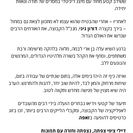
ששילב קטע מחול עם מיצג דיגיטלי במסרים של תודה וגאוות
יחידה.
לאחריו – אחרי שהבטיח שהוא עצמו לא מתכוון לצאת גם במחול
– בירך בקצרה
דורון גיגי
, מנכ"ל הקבוצה, את האורחים הרבים
שגדשו את האולם הגדול.
ברגע השיא עלה בן ארי לבמה, מלווה בלהקה מרשימה ורבת
משתתפים, וסחף את הקהל בשורה מלהיטיו הגדולים, המרגשים
והנוגעים ללב.
ואיזה כיף זה היה! בימים אלה, בתום שנתיים של עבודה בזום,
שיחות מרחוק והמון לבד, להיות שוב יחד, להנות ולהתרגש. הערב
היה שיא מצוין של פגישה מחדש ותקווה לטוב.
תיעוד של קטעי וידיאו נבחרים הועלה בידי רבים מהעובדים
לאפליקציה של הקבוצה, ומקבלי הלייקים הרבים ביותר, זכו בזוג
כרטיסים להופעה ב
זאפה
.
דיילי ציפי צפתה, נצפתה וחזרה עם תמונות