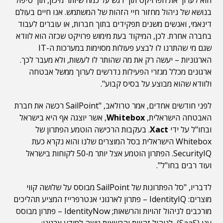
הוא לערוך את הפרויקט תוך דגש על כמה שיותר מיכון, תוך טיפול
בנושא של ניהול מחזור חיי הזהות של המשתמש. אנו חיים בעולם
דינאמי, ואנשים משנים תפקידים בתוך חברות, או עוברים לעבוד
בחברה אחרת. לכן, המיקוד בעת מימוש פרויקט שכזה הוא לוודא
שגם מי שהתרנו לו לבצע פעולות מסוימות במערכות ה-IT
הארגוניות – יעשה רק את מה שהותר לו לעשות, ולא מעבר לכך.
ארגונים מכלל מגזרי הפעילות נדרשים לערוך ממשל אבטחה
ולוודא שהוא מבוצע על בסיס קבוע".
לפני חודשים אחדים, אמר טרולאב, "SailPoint רכשה את חברת
האבטחה הישראלית,
Whitebox
, אשר יוצגה אף היא בישראל
ובחו"ל על ידי
Xact
. בעקבות הרכישה הוטמע הפתרון של
Whitebox הישראלית בסל המוצרים שלנו והוא נקרא כעת
SecurityIQ. הפתרון הוטמע אצל יותר מ-50 לקוחות בישראל
ועוד רבים בחו"ל".
לדבריו, "סל הפתרונות של SailPoint מבוסס על שלושה קווי
מוצרים: IdentityIQ – פתרון לארגוני אנטרפרייז המציע תהליכים
מורכבים לניהול זהויות והרשאות; IdentityNow – פתרון מבוסס