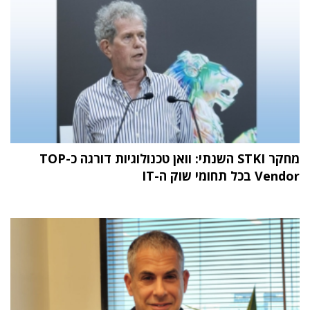
מחקר STKI השנתי: וואן טכנולוגיות דורגה כ-TOP
Vendor בכל תחומי שוק ה-IT