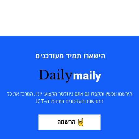
הישארו תמיד מעודכנים
Daily
maily
הירשמו עכשיו ותקבלו גם אתם ניוזלטר מקצועי יומי, המרכז את כל
החדשות והעדכונים בתחומי ה-ICT
הרשמה