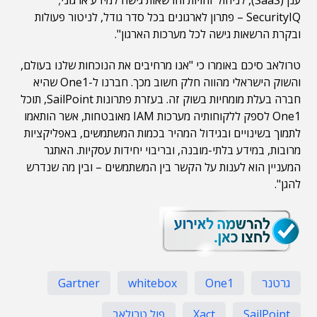
ענן (SaaS), לניהול זהויות והרשאות גישה למידע ארגוני;
SecurityIQ – פתרון לארגונים בכל סדר גודל, לניטור פעולות
ובקרת הרשאות גישה לכל מערכות הארגון".
טרולאב סיכם באומרו כי "אנו מרחיבים את הנוכחות שלנו בעולם,
והשוק הישראלי מהווה חלק חשוב מכך. חברנו ל-One1 שהיא
חברה בעלת מומחיות בשוק זה. בעזרת פתרונות SailPoint, תוכל
One1 לספק ללקוחותיה מערכות IAM מאובטחות, אשר הותאמו
לתמוך בשינויים ובגידול המהיר בכמות המשתמשים, באפליקציות
מרובות, במידע בלתי-מובנה, ובריבוי יחידות עסקיות. האתגר
המעניין הוא לענות על הקשר בין המשתמשים – ובין מה שנדרש
להגן".
גרטנר
One1
whitebox
Gartner
SailPoint
Xact
פול טרולאב