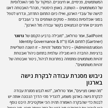
המשתמשים, פנימיים, או חיצוניים. המיקוד על סוגי האוכלוסיות
של המשתמשים – השתנה. באופן היסטורי, מנהלי האבטחה דאגו
לגישה של עובדי הארגון, ואילו כיום התחום התרחב, ונדרש לטפל
בסוגי אוכלוסיות נוספות – ספקים ושותפים צד ג' ועובדים
חיצוניים אחרים הנמצאים בקשר עבודה מול הארגון".
SailPoint, אמר טרולאב, "מובילה ברביע הקסם של
גרטנר
(Gartner) לתחום IGA (ר"ת Identity Governance &
Administration) – ניהול וממשל זהויות – זו השנה השלישית
ברציפות. החברה היא מובילה עולמית בתחום ניהול ואבטחת
זהויות משתמשים ומתמחה בפתרונות לניהול, ניטור ואבטחה של
זהויות משתמשים".
גיבוש מסגרת עבודה לבקרת גישה
בארגון
"מה שאנו מציעים", אמר טרולאב, "הוא לגבש מסגרת עבודה
לבקרת גישה בארגון: משמע, להגדיר מהי הדרך הנכונה אותה יש
לבנות כדי שהבקרה האמורה תהיה הכי אפקטיבית. היבט נוסף