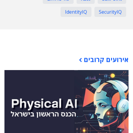
IdentityIQ
SecurityIQ
תוכן פרסומי
אירועים קרובים