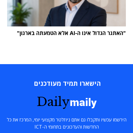
"האתגר הגדול אינו ה-AI אלא הטמעתה בארגון"
הישארו תמיד מעודכנים
Daily
maily
הירשמו עכשיו ותקבלו גם אתם ניוזלטר מקצועי יומי, המרכז את כל
החדשות והעדכונים בתחומי ה-ICT