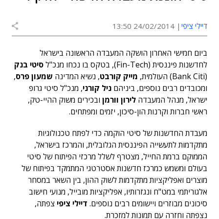
דיילי ציפי
24/02/2014 13:50
ביום חמישי האחרון הושקה המעבדה הראשונה בישראל
לחדשנות פיננסית (Fin-Tech), בטקס בו נכחו מנכ"ל
סיטי בנק
(Bank Citi) העולמית,
מייק קורבט
, נשיא המדינה
שמעון פרס
,
ומכובדים רבים נוספים, ביניהם
ניל קורני
, מנכ"ל סיטי גרופ
ישראל, מנהל המעבדה
לירון וורמן
ובכירים משוק ההיי-טק,
ראשי חברות וקרנות הון-סיכון, יזמים ומפתחים.
מעבדת החדשנות של סיטי הוקמה כדי לפתח טכנולוגיות
מתקדמות לתעשייה הפיננסית הגלובלית, והמרכז בישראל,
הממוקם ברמת החייל, מצטרף לשלל מרכזי הפיתוח של סיטי
בעולם ומשמש כמרכז חדשנות אסטרטגי המתמקד בפיתוח של
מוצרים ואפליקציות מתקדמות לשוק ההון, בין השאר במסחר
אלגוריתמי במט"ח ונגזרותיו, אפליקציות מובייל, מנועי חישוב
סיכונים מבוזרים ויישומים רבים נוספים.
דיילי ציפי
צפתה,
נצפתה וחזרה עם תמונות למזכרת.