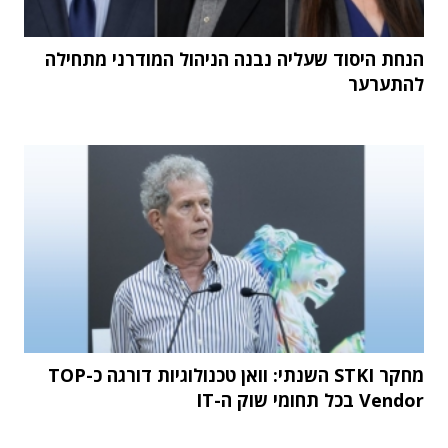
הנחת היסוד שעליה נבנה הניהול המודרני מתחילה
להתערער
מחקר STKI השנתי: וואן טכנולוגיות דורגה כ-TOP
Vendor בכל תחומי שוק ה-IT