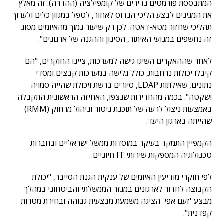
המתבססת פורמטים נדירים של קומפילציה (ההדרה). זה מאלץ
את המגינים לבצע הליכי הנדוס לאחור, לטפל במגוון כלים ולערוך
תהליכי שחזור מטא-דאטה. לכן רק שיעור נמוך מהאיומים מסוג
זה נחשפים במנועי האיתור, הסינון וההגנה של ארגונים".
לאחר שההאקרים השיגו גישה למערכות, ציינו החוקרים, "הם
קיבלו יכולות נרחבות, כולל גלישה במערכות קבצים ומסדי
נתונים, שאילתות LDAP, סיורים ברשת ויכולת שהייה סמויה
ושקטה". בכמה מהחדירות שנצפו, האחיזה הראשונית התקבלה
באמצעות ניצול לרעה של תוכנת ניטור וניהול מרחוק (RMM)
שהייתה בארגון היעד.
הקמפיין התמקד בעיקר במוסדות ממשל ישראליים ובחברות
טכנולוגיה המספקות שירותי IT חיוניים.
לפי חוקרי מודיעין האיומים של ענקית הגנת הסייבר, "יכולת
הקבוצה לחדור לארגונים במגזר הממשלתי והביטחוני במהלך
מבצע 'זעם אפי' הציגה משמעת מבצעית גבוהה ובחירת מטרות
קפדנית".