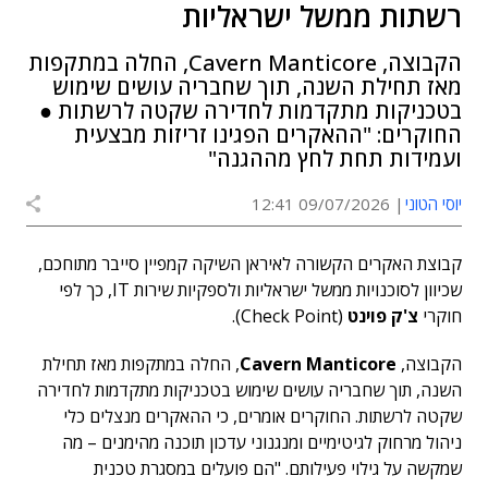
רשתות ממשל ישראליות
הקבוצה, Cavern Manticore, החלה במתקפות
מאז תחילת השנה, תוך שחבריה עושים שימוש
בטכניקות מתקדמות לחדירה שקטה לרשתות ●
החוקרים: "ההאקרים הפגינו זריזות מבצעית
ועמידות תחת לחץ מההגנה"
יוסי הטוני
09/07/2026 12:41
קבוצת האקרים הקשורה לאיראן השיקה קמפיין סייבר מתוחכם,
שכיוון לסוכנויות ממשל ישראליות ולספקיות שירות IT, כך לפי
חוקרי
צ'ק פוינט
(Check Point).
הקבוצה,
Cavern Manticore
, החלה במתקפות מאז תחילת
השנה, תוך שחבריה עושים שימוש בטכניקות מתקדמות לחדירה
שקטה לרשתות. החוקרים אומרים, כי ההאקרים מנצלים כלי
ניהול מרחוק לגיטימיים ומנגנוני עדכון תוכנה מהימנים – מה
שמקשה על גילוי פעילותם. "הם פועלים במסגרת טכנית