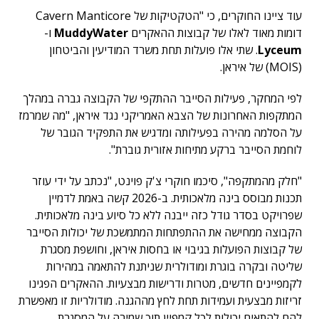
עוד ציינו החוקרים, כי "הטקטיקות של Cavern Manticore
דומות מאוד לאלו של קבוצות ההאקרים
MuddyWater
ו-
Lyceum
. שתי אלו פועלות תחת משרד המודיעין והביטחון
(MOIS) של איראן.
לפי המחקר, פעילות הסייבר ההתקפי של הקבוצה גברה במהלך
המתקפות האחרונות של הצבא האמריקני נגד איראן, "מה שמרמז
על הסלמה מהירה בפעילותה ומדגיש את התפקיד הגובר של
לוחמת הסייבר ברקע מתיחות אזורית גוברת".
"חלק מהמתקפה", סיכמו חוקרי צ'ק פוינט, "נכתב על ידי עוזר
תכנות מבוסס בינה מלאכותית. ב-2026 קשה באמת לדמיין
שפרויקט בסדר גודל כזה ייבנה ללא כל סיוע בינה מלאכותית.
הקבוצה ממחישה את ההתפתחות המתמשכת של יכולות הסייבר
של קבוצות הפועלות בגיבוי או בחסות איראן, וחושפת מסגרת
שליטה ובקרה בוגרת ומודולרית שניתנת להתאמה במהירות
לקמפיינים חדשים, מטרות ודרישות מבצעיות. ההאקרים הפגינו
זריזות מבצעית ועמידות תחת לחץ מההגנה. מודולריות זו מאפשרת
להם להתאים יכולות לכל קמפיין תוך שמירה על המסגרת